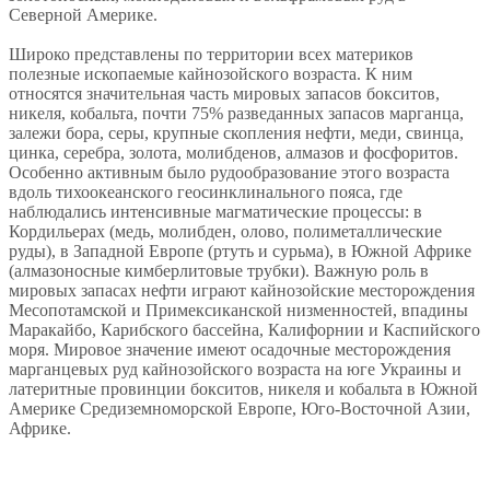
Северной Америке.
Широко представлены по территории всех материков
полезные ископаемые кайнозойского возраста. К ним
относятся значительная часть мировых запасов бокситов,
никеля, кобальта, почти 75% разведанных запасов марганца,
залежи бора, серы, крупные скопления нефти, меди, свинца,
цинка, серебра, золота, молибденов, алмазов и фосфоритов.
Особенно активным было рудообразование этого возраста
вдоль тихоокеанского геосинклинального пояса, где
наблюдались интенсивные магматические процессы: в
Кордильерах (медь, молибден, олово, полиметаллические
руды), в Западной Европе (ртуть и сурьма), в Южной Африке
(алмазоносные кимберлитовые трубки). Важную роль в
мировых запасах нефти играют кайнозойские месторождения
Месопотамской и Примексиканской низменностей, впадины
Маракайбо, Карибского бассейна, Калифорнии и Каспийского
моря. Мировое значение имеют осадочные месторождения
марганцевых руд кайнозойского возраста на юге Украины и
латеритные провинции бокситов, никеля и кобальта в Южной
Америке Средиземноморской Европе, Юго-Восточной Азии,
Африке.