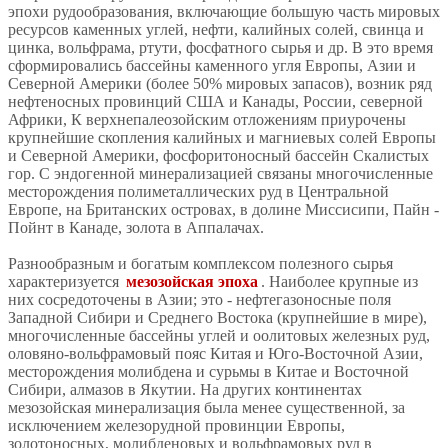
эпохи рудообразования, включающие большую часть мировых
ресурсов каменных углей, нефти, калийных солей, свинца и
цинка, вольфрама, ртути, фосфатного сырья и др. В это время
сформировались бассейны каменного угля Европы, Азии и
Северной Америки (более 50% мировых запасов), возник ряд
нефтеносных провинций США и Канады, России, северной
Африки, К верхнепалеозойским отложениям приурочены
крупнейшие скопления калийных и магниевых солей Европы
и Северной Америки, фосфоритоносный бассейн Скалистых
гор. С эндогенной минерализацией связаны многочисленные
месторождения полиметаллических руд в Центральной
Европе, на Британских островах, в долине Миссисипи, Пайн -
Пойнт в Канаде, золота в Аппалачах.
Разнообразным и богатым комплексом полезного сырья
характеризуется
мезозойская эпоха
. Наиболее крупные из
них сосредоточены в Азии; это - нефтегазоносные поля
Западной Сибири и Среднего Востока (крупнейшие в мире),
многочисленные бассейны углей и оолитовых железных руд,
оловяно-вольфрамовый пояс Китая и Юго-Восточной Азии,
месторождения молибдена и сурьмы в Китае и Восточной
Сибири, алмазов в Якутии. На других континентах
мезозойская минерализация была менее существенной, за
исключением железорудной провинции Европы,
золотоносных, молибденовых и вольфрамовых руд в