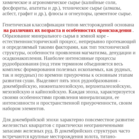
химическое и агрономическое сырье (калийные соли,
фосфориты, апатиты и др.), техническое сырье (алмазы,
асбест, графит и др.), флюсы и огнеупоры, цементное сырье.
Генетическая классификация типов месторождений основана
на различиях их возраста и особенностях происхождения
.
Образование минерального сырья в земной коре -
естественноисторический процесс, непрерывно протекающий
и определяемый такими факторами, как тип тектонической
структуры, особенности проявления магматизма, денудации и
осадконакопления. Наиболее интенсивные процессы
рудообразования (под этим термином объединяется весь
комплекс формирования полезных ископаемых, как рудных,
так и нерудных) по времени приурочены к основным этапам
развития суши. Выделяют пять эпох рудообразования -
докембрийскую, нижнепалеозойскую, верхнепалеозойскую,
мезозойскую и кайнозойскую. Каждая эпоха, характеризуется
своими особенностями проявления минерализации, ее
интенсивности и пространственной приуроченности, своим
набором элементов.
Для докембрийской эпохи характерно повсеместное развитие
железистых кварцитов с практически неограниченными
запасами железных руд. В докембрийских структурах часто
встречаются крупные месторождения золота, титано-