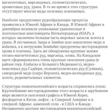
магнетитовых, марганцевых, полиметаллических,
хромитовых руд, урана. В то же время в этих структурах
отсутствуют многие виды полезных ископаемых.
Наиболее продуктивно рудообразующие процессы
проявились в Южной Африке и Канаде. В Южной Африке в
докембрии возникли уникальные ураноносные и
золотоносные конгломераты Витватерсранда (ЮАР), в
которых заключена большая часть мировых запасов золота и
урана. В песчаниках Заира и Замбии шло накопление меди и
кобальта, а к интрузиям Зимбабве приурочены месторождения
хрома и платины. Здесь же обнаружены крупные залежи
титано-магнетитовых руд, марганца, олова. На Канадском
щите сформировались очень крупные скопления урана (в
районе озер Атабаска и Большого Медвежьего), медно-
никелевых руд Садбери, полиметаллических руд (Суливан),
самородной меди (озеро Верхнее), медно-колчеданных руд,
золота, редкометальных элементов.
Структуры нижнепалеозойского возраста сохранились плохо.
Крупнейшими месторождениями этого возраста в зарубежном
мире являются скопления графита в Южной Корее,
фосфоритов в Китае, нефти - в Северной Америке и в
северной Африке, каменной соли - в США и Канаде.
Несравненно крупнее месторождения верхнепалеозойской