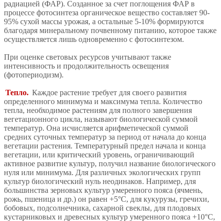
радиацией (ФАР). Созданное за счет поглощения ФАР в
процессе фотосинтеза органическое вещество составляет 90-
95% сухой массы урожая, а остальные 5-10% формируются
благодаря минеральному почвенному питанию, которое также
осуществляется лишь одновременно с фотосинтезом.
При оценке световых ресурсов учитывают также
интенсивность и продолжительность освещения
(фотопериодизм).
Тепло.
Каждое растение требует для своего развития
определенного минимума и максимума тепла. Количество
тепла, необходимое растениям для полного завершения
вегетационного цикла, называют биологической суммой
температур. Она исчисляется арифметической суммой
средних суточных температур за период от начала до конца
вегетации растения. Температурный предел начала и конца
вегетации, или критический уровень, ограничивающий
активное развитие культур, получил название биологического
нуля или минимума. Для различных экологических групп
культур биологический нуль неодинаков. Например, для
большинства зерновых культур умеренного пояса (ячмень,
рожь, пшеница и др.) он равен +5°С, для кукурузы, гречихи,
бобовых, подсолнечника, сахарной свеклы, для плодовых
кустарниковых и древесных культур умеренного пояса +10°С,