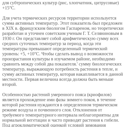
для субтропических культур (рис, хлопчатник, цитрусовые)
+15°С.
Для учета термических ресурсов территории используется
сумма активных температур. Этот показатель был предложен
в XIX в. французским биологом Гаспареном, но теоретически
разработан и уточнен советским ученым Г. Т. Селяниновым в
1930 г. Он представляет собой арифметическую сумму всех
средних суточных температур за период, когда эти
температуры превышают определенный термический
уровень: +5, +10°С. Чтобы сделать вывод о возможности
произрастания культуры в изучаемом районе, необходимо
сравнить между собой два показателя.' сумму биологических
температур, выражающую потребность растения в тепле, и
сумму активных температур, которая накапливается в данной
местности. Первая величина всегда должна быть меньше
второй.
Особенностью растений умеренного пояса (криофилов)
является прохождение ими фазы зимнего покоя, в течение
которой растения нуждаются в определенном термическом
режиме воздуха и почвенного слоя. Отклонения от
требуемого температурного интервала неблагоприятны для
нормальной вегетации и часто приводят растения к гибели.
Под агроклиматической оценкой условий зимования