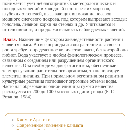
понимается учет неблагоприятных метеорологических и
погодных явлений в холодный сезон: резких морозов,
глубоких оттепелей, вызывающих вымокание посевов;
мощного снегового покрова, под которым выпревают всходы;
гололеда, ледяной корки на стеблях и др. Учитывается и
интенсивность, и продолжительность наблюдаемых явлений.
Влага.
Важнейшим фактором жизнедеятельности растений
является влага. Во все периоды жизни растение для своего
роста требует определенное количество влаги, без которой оно
гибнет. Вода участвует в любом физиологическом процессе,
связанном с созданием или разрушением органического
вещества. Она необходима для фотосинтеза, обеспечивает
терморегуляцию растительного организма, транспортирует
элементы питания. При нормальном вегетативном развитии
культурные растения поглощают огромные объемы воды.
Часто для образования одной единицы сухого вещества
расходуется от 200 до 1000 массовых единиц воды (Б. Г.
Розанов, 1984).
Климат Арктики
Современное изменение климата