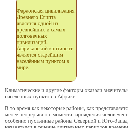
Фараонская цивилизация
Древнего Египта
является одной из
древнейших и самых
долговечных
цивилизаций.
Африканский континент
является старейшим
населённым пунктом в
мире.
Климатические и другие факторы оказали значительн
населённых пунктов в Африке.
В то время как некоторые районы, как представляетс
менее непрерывно с момента зарождения человечес
особенно пустынные районы Северной и Юго-Запад
незанятыми в течение длительных периодов времени