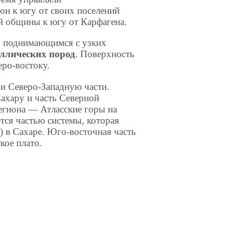
он к югу от своих поселений
й общины к югу от Карфагена.
о поднимающимся с узких
аллических пород
. Поверхность
еро-востоку.
и Северо-Западную части.
Сахару и часть Северной
егиона — Атласские горы на
ются частью системы, которая
) в Сахаре. Юго-восточная часть
кое плато.