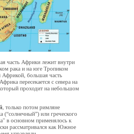
ая часть Африки лежит внутри
ком рака и на юге Тропиком
й Африкой, большая часть
Африка пересекается с севера на
 который проходит на небольшом
й
, только потом римляне
ка (“солнечный”) или греческого
ика" в основном применялось к
ски рассматривался как Южное
ремя управляли