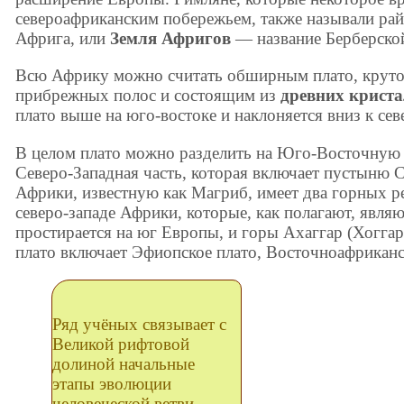
североафриканским побережьем, также называли рай
Африга, или
Земля Афригов
— название Берберско
Всю Африку можно считать обширным плато, крут
прибрежных полос и состоящим из
древних крист
плато выше на юго-востоке и наклоняется вниз к сев
В целом плато можно разделить на Юго-Восточную 
Северо-Западная часть, которая включает пустыню 
Африки, известную как Магриб, имеет два горных р
северо-западе Африки, которые, как полагают, явля
простирается на юг Европы, и горы Ахаггар (Хоггар
плато включает Эфиопское плато, Восточноафриканс
Ряд учёных связывает с
Великой рифтовой
долиной начальные
этапы эволюции
человеческой ветви