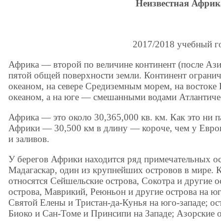
Неизвестная Африк
2017/2018 учебный г
Африка — второй по величине континент (после Аз
пятой общей поверхности земли. Континент огранич
океаном, на севере Средиземным морем, на восток
океаном, а на юге — смешанными водами Атлантиче
Африка — это около 30,365,000 кв. км. Как это ни 
Африки — 30,500 км в длину — короче, чем у Европ
и заливов.
У берегов Африки находится ряд примечательных ос
Мадагаскар, один из крупнейших островов в мире. 
относятся Сейшельские острова, Сокотра и другие о
острова, Маврикий, Реюньон и другие острова на юг
Святой Елены и Тристан-да-Кунья на юго-западе; ос
Биоко и Сан-Томе и Принсипи на Западе; Азорские о