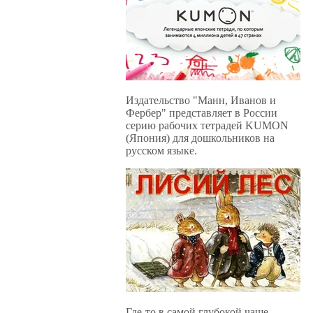
Издательство "Манн, Иванов и
Фербер" представляет в России
серию рабочих тетрадей KUMON
(Япония) для дошкольников на
русском языке.
Где-то в самой глубокой чаще