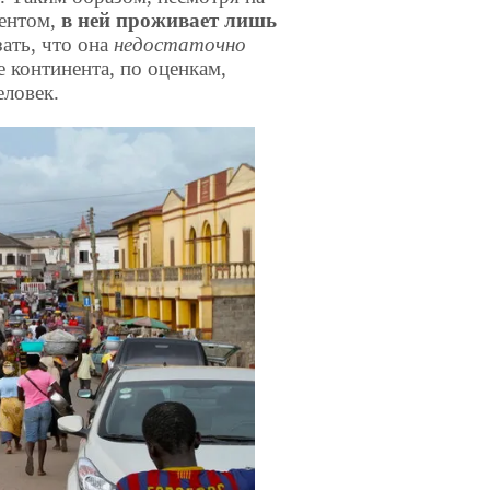
нентом,
в ней проживает лишь
зать, что она
недостаточно
е континента, по оценкам,
еловек.