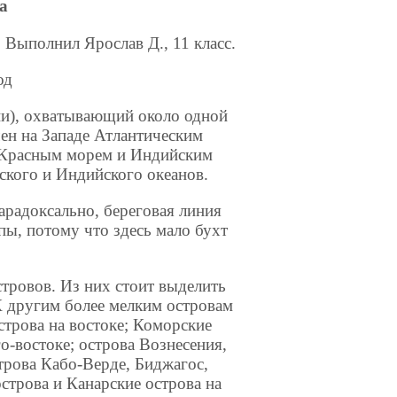
а
Выполнил Ярослав Д., 11 класс.
од
ии), охватывающий около одной
ен на Западе Атлантическим
е Красным морем и Индийским
ского и Индийского океанов.
парадоксально, береговая линия
ы, потому что здесь мало бухт
тровов. Из них стоит выделить
К другим более мелким островам
строва на востоке; Коморские
о-востоке; острова Вознесения,
трова Кабо-Верде, Биджагос,
строва и Канарские острова на