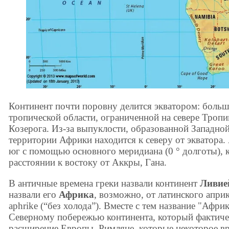
Континент почти поровну делится экватором: больш
тропической области, ограниченной на севере Тропи
Козерога. Из-за выпуклости, образованной Западно
территории Африки находится к северу от экватора. 
юг с помощью основного меридиана (0 ° долготы),
расстоянии к востоку от Аккры, Гана.
В античные времена греки назвали континент
Ливие
назвали его
Африка
, возможно, от латинского апри
aphrike (“без холода”). Вместе с тем название "Афр
Северному побережью континента, который фактиче
расширение Европы. Римляне, которые некоторое в