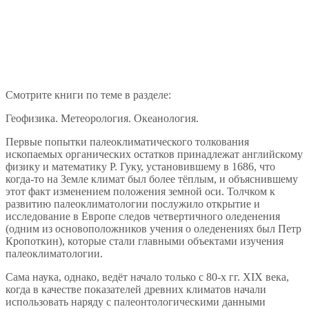
Смотрите книги по теме в разделе:
Геофизика. Метеорология. Океанология.
Первые попытки палеоклиматического толкования
ископаемых органических остатков принадлежат английскому
физику и математику Р. Гуку, установившему в 1686, что
когда-то на Земле климат был более тёплым, и объяснившему
этот факт изменением положения земной оси. Толчком к
развитию палеоклиматологии послужило открытие и
исследование в Европе следов четвертичного оледенения
(одним из основоположников учения о оледенениях был Петр
Кропоткин), которые стали главными объектами изучения
палеоклиматологии.
Сама наука, однако, ведёт начало только с 80-х гг. XIX века,
когда в качестве показателей древних климатов начали
использовать наряду с палеонтологическими данными