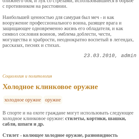
ближнего боя, и лук со стрелами, использовавшиеся в борьбе
с противником на расстоянии.
Наибольшей ценностью для самурая был меч - и как
вооружение профессионального воина, разящее врага и
защищающее одновременно жизнь его обладателя, и как
символ сословия воинов, эмблема доблести, чести,
могущества и храбрости, неоднократно воспетый в легендах,
рассказах, песнях и стихах.
23.03.2010
admin
Социология и политология
Холодное клинковое оружие
холодное оружие
оружие
В спорте и на охоте граждане могут использовать следующее
холодное клинковое оружие:
стилеты, кортики, шашки,
сабли, шпаги и др.
Стилет - колющее холодное оружие, разновидность