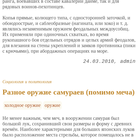
ранга, воевавших в составе кавалерии даймё, так и для
рядовых воинов-пехотинцев.
Копья прямые, колющего типа, с односторонней заточкой, и
обоюдоострые, и саблеобразные (нагината, или хоко) и т. д.
являлись незаменимым оружием феодальных междоусобиц.
Их применяли при одиночных схватках, во время
рукопашного боя отдельных отрядов и целых армий феодалов,
для влезания на стены укреплений и замков противника (пики
с крючьями), при абордажных операциях на море.
24.03.2010
admin
Социология и политология
Разное оружие самураев (помимо меча)
холодное оружие
оружие
Не менее важным, чем меч, в вооружении самурая был
большой лук, сохранивший свои размеры и форму с древних
времён. Наиболее характерными для больших японских луков
было расположение места стрельбы, которое помещалось не в