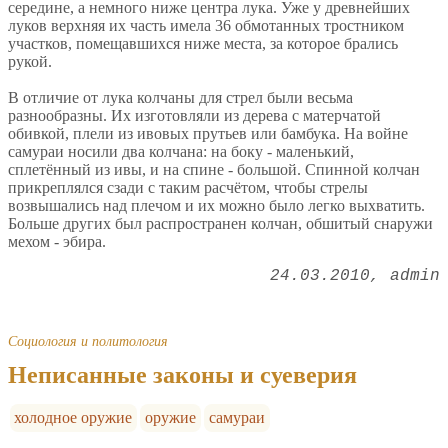
середине, а немного ниже центра лука. Уже у древнейших
луков верхняя их часть имела 36 обмотанных тростником
участков, помещавшихся ниже места, за которое брались
рукой.
В отличие от лука колчаны для стрел были весьма
разнообразны. Их изготовляли из дерева с матерчатой
обивкой, плели из ивовых прутьев или бамбука. На войне
самураи носили два колчана: на боку - маленький,
сплетённый из ивы, и на спине - большой. Спинной колчан
прикреплялся сзади с таким расчётом, чтобы стрелы
возвышались над плечом и их можно было легко выхватить.
Больше других был распространен колчан, обшитый снаружи
мехом - эбира.
24.03.2010
admin
Социология и политология
Неписанные законы и суеверия
холодное оружие
оружие
самураи