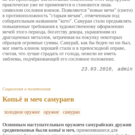
практически уже не применяется и становится лишь
символом сословия воинов. Появляются "новые мечи" (синто)
в противоположность "старым мечам", отмеченным под
собирательным названием "кото". Самураи стали предъявлять
повышенные требования к художественному оформлению
мечей этого периода, богатству декора, украшениям из
драгоценных металлов, затрачивая на покупку некоторых
образцов огромные суммы. Самурай, как бы беден он ни был,
мог иметь клинок хорошей стали и в превосходной оправе,
считая, что лучше страдать от голода, нежели не иметь
эмблемы, подчёркивающей его сословное положение.
23.03.2010
admin
Социология и политология
Копьё и меч самураев
холодное оружие
оружие
самураи
Основным наступательным оружием самурайских дружин
средневековья были копьё и меч,
применявшиеся для