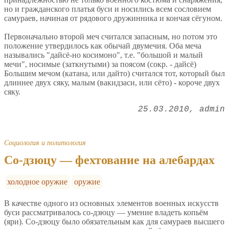
но и гражданского платья буси и носились всем сословием
самураев, начиная от рядового дружинника и кончая сёгуном.
Первоначально второй меч считался запасным, но потом это
положение утвердилось как обычай двумечия. Оба меча
назывались "дайсё-но косимоно", т.е. "большой и малый
мечи", носимые (заткнутыми) за поясом (сокр. - дайсё)
Большим мечом (катана, или дайто) считался тот, который был
длиннее двух сяку, малым (вакидзаси, или сёто) - короче двух
сяку.
25.03.2010
admin
Социология и политология
Со-дзюцу — фехтование на алебардах
холодное оружие
оружие
В качестве одного из основных элементов военных искусств
буси рассматривалось со-дзюцу — умение владеть копьём
(яри). Со-дзюцу было обязательным как для самураев высшего