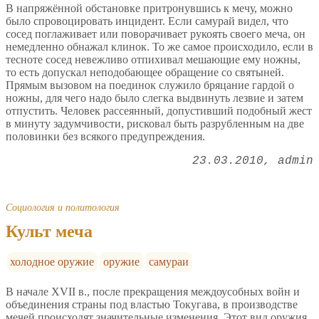
В напряжённой обстановке притронувшись к мечу, можно
было спровоцировать инцидент. Если самурай видел, что
сосед поглаживает или поворачивает рукоять своего меча, он
немедленно обнажал клинок. То же самое происходило, если в
тесноте сосед невежливо отпихивал мешающие ему ножны,
то есть допускал неподобающее обращение со святыней.
Прямым вызовом на поединок служило бряцание гардой о
ножны, для чего надо было слегка выдвинуть лезвие и затем
отпустить. Человек рассеянный, допустивший подобный жест
в минуту задумчивости, рисковал быть разрубленным на две
половинки без всякого предупреждения.
23.03.2010
admin
Социология и политология
Культ меча
холодное оружие
оружие
самураи
В начале XVII в., после прекращения междоусобных войн и
объединения страны под властью Токугава, в производстве
мечей происходят значительные изменения. Этот вид оружия