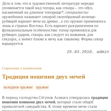
Дело в том, что в художественной литературе нередко
упоминается такой вид топора, как секира – это обух,
насаженный на длинное топорище*; специалисты-
оружейники называют секирой своеобразный колюще-
рубящий вариант меча на древке , а это оружие применялось
лишь в странах Востока. Есть вариант разграничения по
функциональным особенностям: топор применялся для
рубящих ударов, секира, как следует из названия, для
секущих, а значит ближе к мечу как таковому. Форма секир
варьируется.
25.03.2010
admin
Социология и политология
Традиция ношения двух мечей
холодное оружие
оружие
В период господства Сёгунов Асикага утвердилась
традиция
ношения воинами двух мечей
, которые стали общей
привилегией самурайства. К этому времени мечи стали
принадлежностью не только военного костюма и снаряжения,