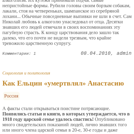
алкоголизм. Их кутежи принимали подчас самые
непристойные формы. Рубили головы своим борзым собакам,
лакали, стоя на четвереньках, шампанское из серебряной
лохани... Обычные повседневные выпивки не шли в счет. Сам
Николай любовь к алкоголю унаследовал от отца. Десятки
знавших его людей отмечали в своих воспоминаниях эту
пагубную страсть. К концу царствования дело зашло так
далеко, что его почти не видели трезвым, что крайне
тревожило царственную супругу.
08.04.2010
admin
Комментарии: 1
Социология и политология
Как Ельцин «умертвлял» Анастасию
Россия
А факты стали открываться поистине потрясающие.
Появились статьи и книги, в которых утверждается, что в
1918 году царской семье удалось спастись!
Опубликовано
много свидетельских показаний людей, лично знавших того
или иного члена царской семьи в 20-е, 30-е годы и даже