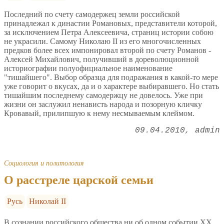
Последний по счету самодержец земли российской
принадлежал к династии Романовых, представители которой,
за исключением Петра Алексеевича, страниц истории собою
не украсили. Самому Николаю II из его многочисленных
предков более всех импонировал второй по счету Романов -
Алексей Михайлович, получивший в дореволюционной
историографии полуофициальное наименование
"тишайшего". Выбор образца для подражания в какой-то мере
уже говорит о вкусах, да и о характере выбиравшего. Но стать
тишайшим последнему самодержцу не довелось. Уже при
жизни он заслужил ненависть народа и позорную кличку
Кровавый, прилипшую к нему несмываемым клеймом.
09.04.2010
admin
Социология и политология
О расстреле царской семьи
Русь
Николай II
В сознании российского общества ни об одном событии ХХ