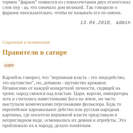
термин "фараон" появился из словосочетания двух египетских
слов пер - аа, что означало дом великий. Так говорили о
фараоне иносказательно, чтобы не называть его по имени.
13.04.2010
admin
Социология и политология
Правители в сатире
цари
Карлейль говорил, что "верховная власть - это лицедейство,
это шутовство", но, добавим - шутовство кровавое.
Независимо от каждой конкретной личности, сидящей на
троне, народ смеялся над властью. Цари, короли, императоры
хоть и считались наместниками Бога на земле, но часто
выступали комическими персонажами фольклора. Будь то
европейское карнавальное действо или русская народная
картинка, где носители верховной власти представали в
неприглядном виде, осмеивались их деяния и атрибуты. Это
приближало их к народу, делало понятным.