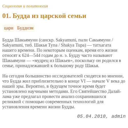
Социология и политология
01. Будда из царской семьи
цари
Буддизм
Будда Шакьямуни (санскр. Sakyamuni, пали Сакьямуни /
Sakyamuni, тиб. Шакья Тупа / Shakya Tupa) — татхагата
нашего времени. По некоторым оценкам, время его жизни
относят к 624—544 годам до н. э. Будду часто называют
Шакьямуни — «мудрец из Шакьев», поскольку он родился в
семье, принадлежавшей к большому роду Шакья.
На сегодня большинство исследователей сходятся во мнении,
что Будда жил приблизительно в конце VI — начале V века до
нашей эры. Вероятно, в будущем точное время будет
установлено научными методами. Его Святейшество Далай-
лама уже предлагал провести анализ сохранившихся
реликвий с помощью современных технологий для
установления времени жизни Будды.
05.04.2010
admin