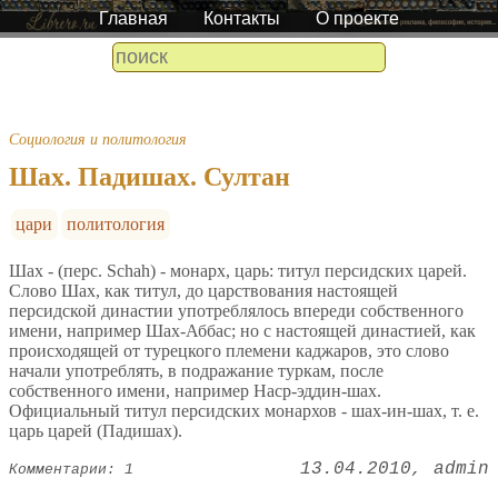
Главная
Контакты
О проекте
Социология и политология
Шах. Падишах. Султан
цари
политология
Шах - (перс. Schah) - монарх, царь: титул персидских царей.
Слово Шах, как титул, до царствования настоящей
персидской династии употреблялось впереди собственного
имени, например Шах-Аббас; но с настоящей династией, как
происходящей от турецкого племени каджаров, это слово
начали употреблять, в подражание туркам, после
собственного имени, например Наср-эддин-шах.
Официальный титул персидских монархов - шах-ин-шах, т. е.
царь царей (Падишах).
13.04.2010
admin
Комментарии: 1