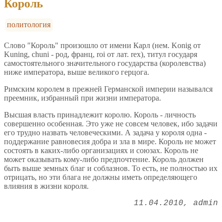
Король
политология
Слово "Король" произошло от имени Карл (нем. Konig от
Kuning, chuni - род, франц, roi от лат. rex), титул государя
самостоятельного значительного государства (королевства)
ниже императора, выше великого герцога.
Римским королем в прежней Германской империи назывался
преемник, избранный при жизни императора.
Высшая власть принадлежит королю. Король - личность
совершенно особенная. Это уже не совсем человек, ибо задачи
его трудно назвать человеческими. А задача у короля одна -
поддержание равновесия добра и зла в мире. Король не может
состоять в каких-либо организациях и союзах. Король не
может оказывать кому-либо предпочтение. Король должен
быть выше земных благ и соблазнов. То есть, не полностью их
отрицать, но эти блага не должны иметь определяющего
влияния в жизни короля.
11.04.2010
admin