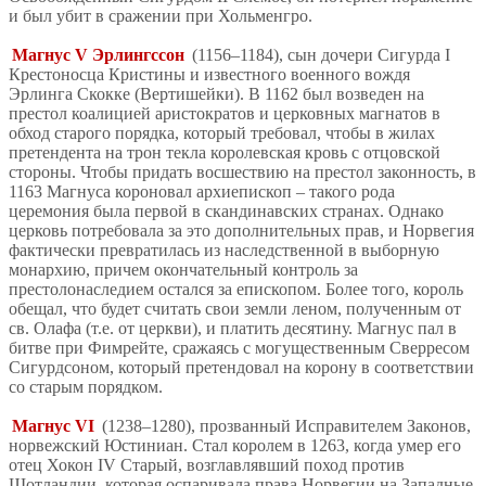
и был убит в сражении при Хольменгро.
Магнус V Эрлингссон
(1156–1184), сын дочери Сигурда I
Крестоносца Кристины и известного военного вождя
Эрлинга Скокке (Вертишейки). В 1162 был возведен на
престол коалицией аристократов и церковных магнатов в
обход старого порядка, который требовал, чтобы в жилах
претендента на трон текла королевская кровь с отцовской
стороны. Чтобы придать восшествию на престол законность, в
1163 Магнуса короновал архиепископ – такого рода
церемония была первой в скандинавских странах. Однако
церковь потребовала за это дополнительных прав, и Норвегия
фактически превратилась из наследственной в выборную
монархию, причем окончательный контроль за
престолонаследием остался за епископом. Более того, король
обещал, что будет считать свои земли леном, полученным от
св. Олафа (т.е. от церкви), и платить десятину. Магнус пал в
битве при Фимрейте, сражаясь с могущественным Сверресом
Сигурдсоном, который претендовал на корону в соответствии
со старым порядком.
Магнус VI
(1238–1280), прозванный Исправителем Законов,
норвежский Юстиниан. Стал королем в 1263, когда умер его
отец Хокон IV Старый, возглавлявший поход против
Шотландии, которая оспаривала права Норвегии на Западные