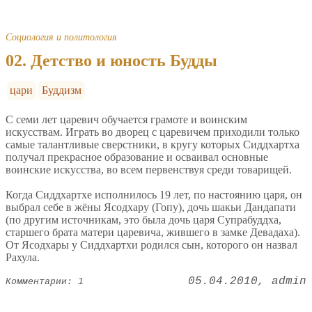
Социология и политология
02. Детство и юность Будды
цари
Буддизм
С семи лет царевич обучается грамоте и воинским
искусствам. Играть во дворец с царевичем приходили только
самые талантливые сверстники, в кругу которых Сиддхартха
получал прекрасное образование и осваивал основные
воинские искусства, во всем первенствуя среди товарищей.
Когда Сиддхартхе исполнилось 19 лет, по настоянию царя, он
выбрал себе в жёны Ясодхару (Гопу), дочь шакьи Дандапати
(по другим источникам, это была дочь царя Супрабуддха,
старшего брата матери царевича, жившего в замке Девадаха).
От Ясодхары у Сиддхартхи родился сын, которого он назвал
Рахула.
05.04.2010
admin
Комментарии: 1