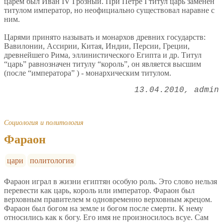
царем был Иван IV Грозный. При Петре I титул царь заменён
титулом император, но неофициально существовал наравне с
ним.
Царями принято называть и монархов древних государств:
Вавилонии, Ассирии, Китая, Индии, Персии, Греции,
древнейшего Рима, эллинистического Египта и др. Титул
“царь” равнозначен титулу “король”, он является высшим
(после “императора” ) - монархическим титулом.
13.04.2010
admin
Социология и политология
Фараон
цари
политология
Фараон играл в жизни египтян особую роль. Это слово нельзя
перевести как царь, король или император. Фараон был
верховным правителем м одновременно верховным жрецом.
Фараон был богом на земле и богом после смерти. К нему
относились как к богу. Его имя не произносилось всуе. Сам