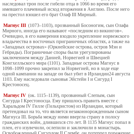
наследовал трон после гибели отца в 1066 во время его
имевшего плачевный исход вторжения в Англию. После него
на престол взошел его брат Олаф III Мирный.
Магнус III
(1073–1103), прозванный Босоногим, сын Олафа
Мирного, иногда его называют «последним из викингов».
Очевидно, в его намерения входило укрепление норвежского
владычества в восточных приграничных областях, а также на
«Западных островах» (Оркнейские острова, остров Мэн и
Гебриды). Пограничные споры были урегулированы
заключением между Данией, Норвегией и Швецией
Конгхелльского мира (1101). Западные острова Магнус в
1098–1099 прочно закрепил за Норвегией, но в ходе еще
одной кампании на западе он был убит в Ирландии24 августа
1103. Ему наследовали сыновья Эйстейн I и Сигурд I
Крестоносец.
Магнус IV
(ок. 1115–1139), прозванный Слепым, сын
Сигурда I Крестоносца. Ему пришлось править вместе с
Харальдом IV Гилле (Гильхристом) из Ирландии, который
претендовал на то, что является незаконнорожденным сыном
Магнуса III. Борьба между ними ввергла страну в полосу
гражданских войн, длившихся сто лет. В 1135 Магнус попал в
плен, его изувечили, ослепили и заключили в монастырь.
Освобожденный Сигурдом II Слембе, он потерпел поражение