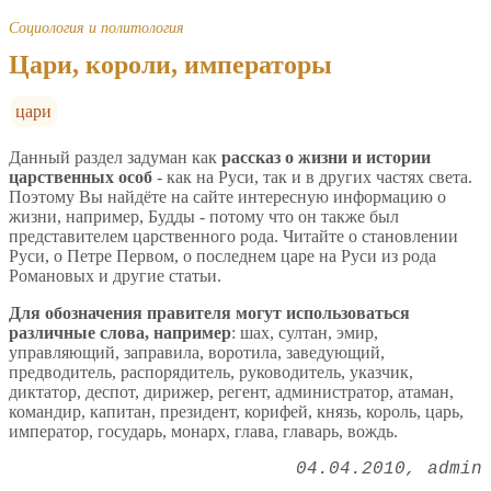
Социология и политология
Цари, короли, императоры
цари
Данный раздел задуман как
рассказ о жизни и истории
царственных особ
- как на Руси, так и в других частях света.
Поэтому Вы найдёте на сайте интересную информацию о
жизни, например, Будды - потому что он также был
представителем царственного рода. Читайте о становлении
Руси, о Петре Первом, о последнем царе на Руси из рода
Романовых и другие статьи.
Для обозначения правителя могут использоваться
различные слова, например
: шах, султан, эмир,
управляющий, заправила, воротила, заведующий,
предводитель, распорядитель, руководитель, указчик,
диктатор, деспот, дирижер, регент, администратор, атаман,
командир, капитан, президент, корифей, князь, король, царь,
император, государь, монарх, глава, главарь, вождь.
04.04.2010
admin