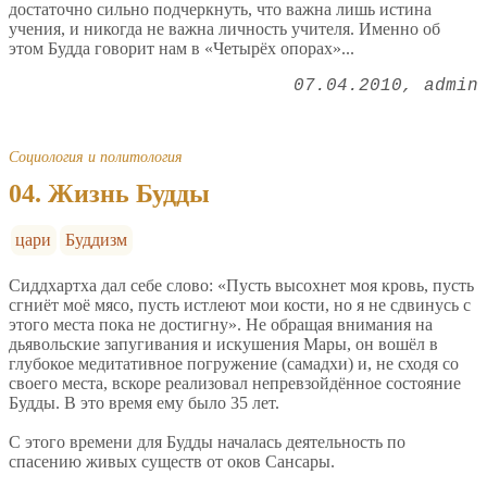
достаточно сильно подчеркнуть, что важна лишь истина
учения, и никогда не важна личность учителя. Именно об
этом Будда говорит нам в «Четырёх опорах»...
07.04.2010
admin
Социология и политология
04. Жизнь Будды
цари
Буддизм
Сиддхартха дал себе слово: «Пусть высохнет моя кровь, пусть
сгниёт моё мясо, пусть истлеют мои кости, но я не сдвинусь с
этого места пока не достигну». Не обращая внимания на
дьявольские запугивания и искушения Мары, он вошёл в
глубокое медитативное погружение (самадхи) и, не сходя со
своего места, вскоре реализовал непревзойдённое состояние
Будды. В это время ему было 35 лет.
С этого времени для Будды началась деятельность по
спасению живых существ от оков Сансары.