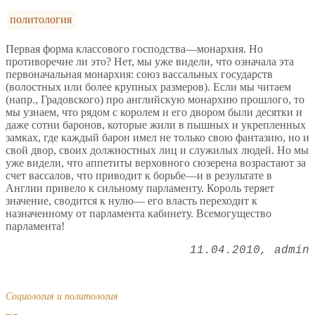
политология
Первая форма классового господства—монархия. Но
противоречие ли это? Нет, мы уже видели, что означала эта
первоначальная монархия: союз вассальных государств
(волостных или более крупных размеров). Если мы читаем
(напр., Градовского) про английскую монархию прошлого, то
мы узнаем, что рядом с королем и его двором были десятки и
даже сотни баронов, которые жили в пышных и укрепленных
замках, где каждый барон имел не только свою фантазию, но и
свой двор, своих должностных лиц и служилых людей. Но мы
уже видели, что аппетиты верховного сюзерена возрастают за
счет вассалов, что приводит к борьбе—и в результате в
Англии привело к сильному парламенту. Король теряет
значение, сводится к нулю— его власть переходит к
назначенному от парламента кабинету. Всемогущество
парламента!
11.04.2010
admin
Социология и политология