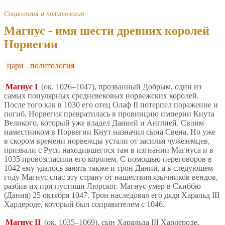
Социология и политология
Магнус - имя шести древних королей
Норвегии
цари
политология
Магнус I
(ок. 1026–1047), прозванный Добрым, один из
самых популярных средневековых норвежских королей.
После того как в 1030 его отец Олаф II потерпел поражение и
погиб, Норвегия превратилась в провинцию империи Кнута
Великого, который уже владел Данией и Англией. Своим
наместником в Норвегии Кнут назначил сына Свена. Но уже
в скором времени норвежцы устали от засилья чужеземцев,
призвали с Руси находившегося там в изгнании Магнуса и в
1035 провозгласили его королем. С помощью переговоров в
1042 ему удалось занять также и трон Дании, а в следующем
году Магнус спас эту страну от нашествия язычников вендов,
разбив их при пустоши Люрског. Магнус умер в Скиббю
(Дания) 25 октября 1047. Трон наследовал его дядя Харальд III
Хардероде, который был соправителем с 1046.
Магнус II
(ок. 1035–1069), сын Харальда III Хардероде,