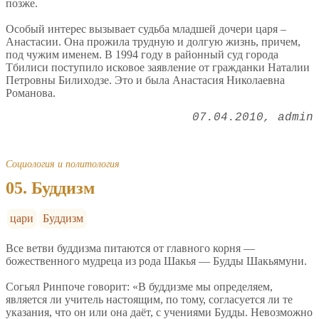
позже.
Особый интерес вызывает судьба младшей дочери царя –
Анастасии. Она прожила трудную и долгую жизнь, причем,
под чужим именем. В 1994 году в районный суд города
Тбилиси поступило исковое заявление от гражданки Наталии
Петровны Билиходзе. Это и была Анастасия Николаевна
Романова.
07.04.2010
admin
Социология и политология
05. Буддизм
цари
Буддизм
Все ветви буддизма питаются от главного корня —
божественного мудреца из рода Шакья — Будды Шакьямуни.
Согьял Ринпоче говорит: «В буддизме мы определяем,
является ли учитель настоящим, по тому, согласуется ли те
указания, что он или она даёт, с учениями Будды. Невозможно