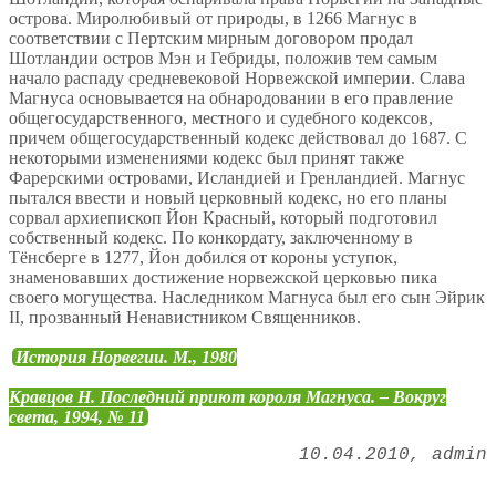
острова. Миролюбивый от природы, в 1266 Магнус в
соответствии с Пертским мирным договором продал
Шотландии остров Мэн и Гебриды, положив тем самым
начало распаду средневековой Норвежской империи. Слава
Магнуса основывается на обнародовании в его правление
общегосударственного, местного и судебного кодексов,
причем общегосударственный кодекс действовал до 1687. С
некоторыми изменениями кодекс был принят также
Фарерскими островами, Исландией и Гренландией. Магнус
пытался ввести и новый церковный кодекс, но его планы
сорвал архиепископ Йон Красный, который подготовил
собственный кодекс. По конкордату, заключенному в
Тёнсберге в 1277, Йон добился от короны уступок,
знаменовавших достижение норвежской церковью пика
своего могущества. Наследником Магнуса был его сын Эйрик
II, прозванный Ненавистником Священников.
История Норвегии. М., 1980
Кравцов Н. Последний приют короля Магнуса. – Вокруг
света, 1994, № 11
10.04.2010
admin