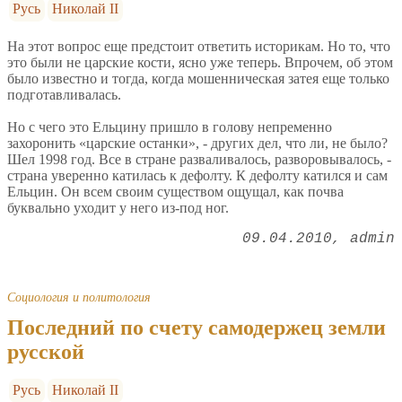
Русь
Николай II
На этот вопрос еще предстоит ответить историкам. Но то, что
это были не царские кости, ясно уже теперь. Впрочем, об этом
было известно и тогда, когда мошенническая затея еще только
подготавливалась.
Но с чего это Ельцину пришло в голову непременно
захоронить «царские останки», - других дел, что ли, не было?
Шел 1998 год. Все в стране разваливалось, разворовывалось, -
страна уверенно катилась к дефолту. К дефолту катился и сам
Ельцин. Он всем своим существом ощущал, как почва
буквально уходит у него из-под ног.
09.04.2010
admin
Социология и политология
Последний по счету самодержец земли
русской
Русь
Николай II