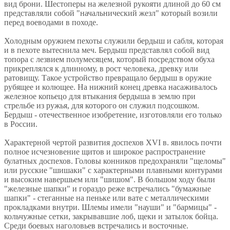
вид брони. Шестоперы на железной рукояти длиной до 60 см
представляли собой "начальнический жезл" который возили
перед воеводами в походе.
Холодным оружием пехоты служили бердыш и сабля, которая
и в пехоте вытеснила меч. Бердыш представлял собой вид
топора с лезвием полумесяцем, который посредством обуха
прикреплялся к длинному, в рост человека, древку или
ратовищу. Такое устройство превращало бердыш в оружие
рубящее и колющее. На нижний конец древка насаживалось
железное копьецо для втыкания бердыша в землю при
стрельбе из ружья, для которого он служил подсошком.
Бердыш - отечественное изобретение, изготовляли его только
в России.
Характерной чертой развития доспехов XVI в. явилось почти
полное исчезновение щитов и широкое распространение
булатных доспехов. Головы конников предохраняли "щеломы"
или русские "шишаки" с характерными плавными контурами
и высоким навершьем или "шишом". В большом ходу были
"железные шапки" и гораздо реже встречались "бумажные
шапки" - стеганные на пеньке или вате с металлическими
прокладками внутри. Шлемы имели "науши" и "бармицы" -
кольчужные сетки, закрывавшие лоб, щеки и затылок бойца.
Среди боевых наголовьев встречались и восточные.