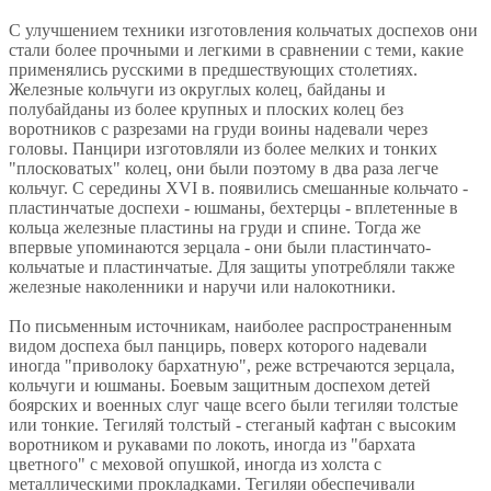
С улучшением техники изготовления кольчатых доспехов они
стали более прочными и легкими в сравнении с теми, какие
применялись русскими в предшествующих столетиях.
Железные кольчуги из округлых колец, байданы и
полубайданы из более крупных и плоских колец без
воротников с разрезами на груди воины надевали через
головы. Панцири изготовляли из более мелких и тонких
"плосковатых" колец, они были поэтому в два раза легче
кольчуг. С середины XVI в. появились смешанные кольчато -
пластинчатые доспехи - юшманы, бехтерцы - вплетенные в
кольца железные пластины на груди и спине. Тогда же
впервые упоминаются зерцала - они были пластинчато-
кольчатые и пластинчатые. Для защиты употребляли также
железные наколенники и наручи или налокотники.
По письменным источникам, наиболее распространенным
видом доспеха был панцирь, поверх которого надевали
иногда "приволоку бархатную", реже встречаются зерцала,
кольчуги и юшманы. Боевым защитным доспехом детей
боярских и военных слуг чаще всего были тегиляи толстые
или тонкие. Тегиляй толстый - стеганый кафтан с высоким
воротником и рукавами по локоть, иногда из "бархата
цветного" с меховой опушкой, иногда из холста с
металлическими прокладками. Тегиляи обеспечивали