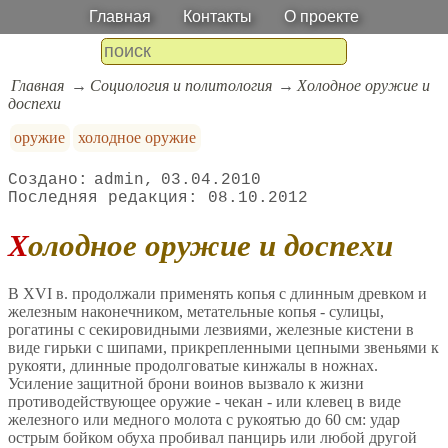
Главная
Контакты
О проекте
Главная
Социология и политология
Холодное оружие и
доспехи
оружие
холодное оружие
admin
03.04.2010
08.10.2012
Холодное оружие и доспехи
В XVI в. продолжали применять копья с длинным древком и
железным наконечником, метательные копья - сулицы,
рогатины с секировидными лезвиями, железные кистени в
виде гирьки с шипами, прикрепленными цепными звеньями к
рукояти, длинные продолговатые кинжалы в ножнах.
Усиление защитной брони воинов вызвало к жизни
противодействующее оружие - чекан - или клевец в виде
железного или медного молота с рукоятью до 60 см: удар
острым бойком обуха пробивал панцирь или любой другой