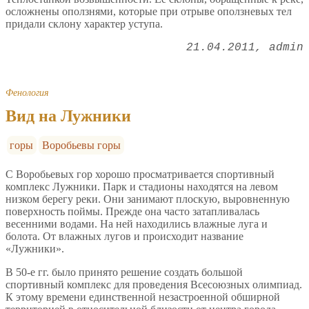
осложнены оползнями, которые при отрыве оползневых тел
придали склону характер уступа.
21.04.2011
admin
Фенология
Вид на Лужники
горы
Воробьевы горы
С Воробьевых гор хорошо просматривается спортивный
комплекс Лужники. Парк и стадионы находятся на левом
низком берегу реки. Они занимают плоскую, выровненную
поверхность поймы. Прежде она часто затапливалась
весенними водами. На ней находились влажные луга и
болота. От влажных лугов и происходит название
«Лужники».
В 50-е гг. было принято решение создать большой
спортивный комплекс для проведения Всесоюзных олимпиад.
К этому времени единственной незастроенной обширной