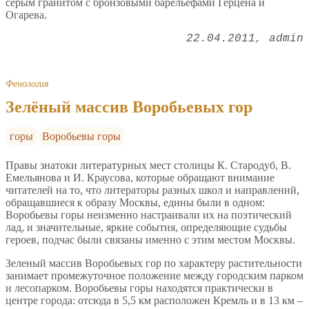
серым гранитом с бронзовыми барельефами Герцена и
Огарева.
22.04.2011
admin
Фенология
Зелёный массив Воробьевых гор
горы
Воробьевы горы
Правы знатоки литературных мест столицы К. Стародуб, В.
Емельянова и И. Краусова, которые обращают внимание
читателей на то, что литераторы разных школ и направлений,
обращавшиеся к образу Москвы, едины были в одном:
Воробьевы горы неизменно настраивали их на поэтический
лад, и значительные, яркие события, определяющие судьбы
героев, подчас были связаны именно с этим местом Москвы.
Зеленый массив Воробьевых гор по характеру растительности
занимает промежуточное положение между городским парком
и лесопарком. Воробьевы горы находятся практически в
центре города: отсюда в 5,5 км расположен Кремль и в 13 км –