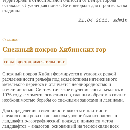
территорией в относительной близости от центра города
оставалась Лужнецкая пойма. Ее и выбрали для строительства
стадиона.
21.04.2011
admin
Фенология
Снежный покров Хибинских гор
горы
достопримечательности
Снежный покров Хибин формируется в условиях резкой
расчлененности рельефа под воздействием интенсивного
метелевого переноса и отличается неоднородностью и
изменчивостью. Систематическое изучение снега началось в
1936 году, с момента освоения гор, главным образом в связи с
необходимостью борьбы со снежными заносами и лавинами.
Для определения изменчивости высоты и плотности
снежного покрова на локальном уровне был использован
ландшафтно-географический подход и применен метод
ландшафтов – аналогов, основанный на тесной связи всех