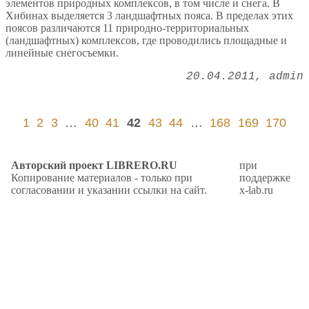
элементов природных комплексов, в том числе и снега. В
Хибинах выделяется 3 ландшафтных пояса. В пределах этих
поясов различаются 11 природно-территориальных
(ландшафтных) комплексов, где проводились площадные и
линейные снегосъемки.
20.04.2011
admin
1
2
3
…
40
41
42
43
44
…
168
169
170
Авторский проект LIBRERO.RU
при
Копирование материалов - только при
поддержке
согласовании и указании ссылки на сайт.
x-lab.ru