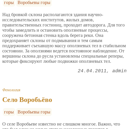
горы
Воробьевы горы
Над бровкой склона располагаются здания научно-
исследовательских институтов, жилых домов,
правительственных гостиниц, проходит автодорога. Для того
чтобы замедлить и остановить оползневые процессы,
сооружена бетонная стенка вдоль берега реки. Она
предохраняет склоны от подмывания и тем самым
поддерживает съехавшую массу оползневых тел в стабильном
состоянии. За оползнями ведется постоянное наблюдение. От
вершины склона до русла установлены специальные реперы,
которые фиксируют любые подвижки оползневых тел.
24.04.2011
admin
Фенология
Село Воробьёво
горы
Воробьевы горы
О селе Воробьеве известно не слишком многое. Важно, что