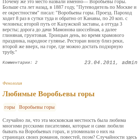
Почему же это место назвали именно— Воробьевы горы.
Больше ста лет назад, в 1887 году, "Путеводитель по Москве и
ее окрестностям" писал: "Воробьевы горы. Проезд. Пароход
ходит 8 раз в сутки туда и обратно от Канавы, по 20 коп. с
человека; второй путь от Калужской заставы, а оттуда 3
версты; дорога до дачи Мамонова шоссейная, а далее
глиняная, грунтовая. Троицын день, во время храмового
праздника, народное гулянье. Ресторан внизу близ реки,
второй же вверх, на горе, где можно достать подзорную
трубу."
23.04.2011
admin
Комментарии: 2
Фенология
Любимые Воробьевы горы
горы
Воробьевы горы
Случайно ли, что эта московская местность была любима
многими русскими писателями, которые и сами любили
бывать на Воробьевых горах, и упоминали о них на
страницах своих романов, повестей, поэм? Случайности здесь