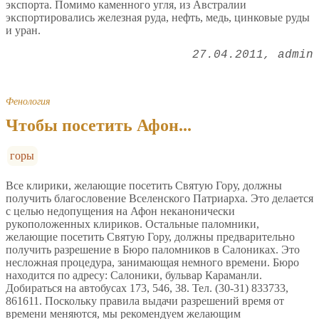
экспорта. Помимо каменного угля, из Австралии
экспортировались железная руда, нефть, медь, цинковые руды
и уран.
27.04.2011
admin
Фенология
Чтобы посетить Афон...
горы
Все клирики, желающие посетить Святую Гору, должны
получить благословение Вселенского Патриарха. Это делается
с целью недопущения на Афон неканонически
рукоположенных клириков. Остальные паломники,
желающие посетить Святую Гору, должны предварительно
получить разрешение в Бюро паломников в Салониках. Это
несложная процедура, занимающая немного времени. Бюро
находится по адресу: Салоники, бульвар Караманли.
Добираться на автобусах 173, 546, 38. Тел. (30-31) 833733,
861611. Поскольку правила выдачи разрешений время от
времени меняются, мы рекомендуем желающим