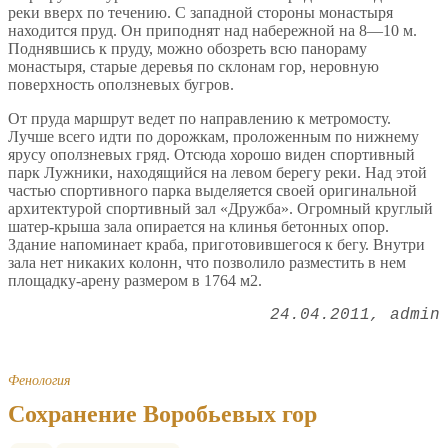
реки вверх по течению. С западной стороны монастыря
находится пруд. Он приподнят над набережной на 8—10 м.
Поднявшись к пруду, можно обозреть всю панораму
монастыря, старые деревья по склонам гор, неровную
поверхность оползневых бугров.
От пруда маршрут ведет по направлению к метромосту.
Лучше всего идти по дорожкам, проложенным по нижнему
ярусу оползневых гряд. Отсюда хорошо виден спортивный
парк Лужники, находящийся на левом берегу реки. Над этой
частью спортивного парка выделяется своей оригинальной
архитектурой спортивный зал «Дружба». Огромный круглый
шатер-крыша зала опирается на клинья бетонных опор.
Здание напоминает краба, приготовившегося к бегу. Внутри
зала нет никаких колонн, что позволило разместить в нем
площадку-арену размером в 1764 м2.
24.04.2011
admin
Фенология
Сохранение Воробьевых гор