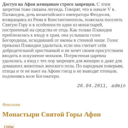
Доступ на Афон женщинам строго запрещен.
С этим
запретом тоже связана легенда. Говорят, что в начале V в.
Палакидия, дочь византийского императора Феодосия,
возвращаясь из Рима в Константинополь, пожелала поселить
Святую Гору и в особенности один из монастырей,
построенный на средства ее отца. Как только Плакидия
приблизилась к входу в храм, она услышала голос
Богородицы, исходивший от иконы в стенной нише. Голос
приказал Плакидии удалиться, если она считает себя
добродетельной христианкой и не хочет своим присутствием
вводить в искушение монахов. Потрясенная царевна
удалилась, а вход с тех пор запрещен для женщин и даже для
домашних животных женского пола. По народным поверьям,
птицы и те не вьют на Афоне гнезд и не выводят птенцов,
подчиняясь воле Богоматери.
26.04.2011
admin
Фенология
Монастыри Святой Горы Афон
горы