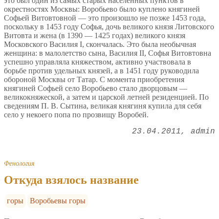
это был один из самых старых населенных пунктов в
окрестностях Москвы: Воробьево было куплено княгиней
Софьей Витовтовной — это произошло не позже 1453 года,
поскольку в 1453 году Софья, дочь великого князя Литовского
Витовта и жена (в 1390 — 1425 годах) великого князя
Московского Василия I, скончалась. Это была необычная
женщина: в малолетство сына, Василия II, Софья Витовтовна
успешно управляла княжеством, активно участвовала в
борьбе против удельных князей, а в 1451 году руководила
обороной Москвы от Татар. С момента приобретения
княгиней Софьей село Воробьево стало дворцовым —
великокняжеской, а затем и царской летней резиденцией. По
сведениям П. В. Сытина, великая княгиня купила для себя
село у некоего попа по прозвищу Воробей.
23.04.2011
admin
Фенология
Откуда взялось название
горы
Воробьевы горы