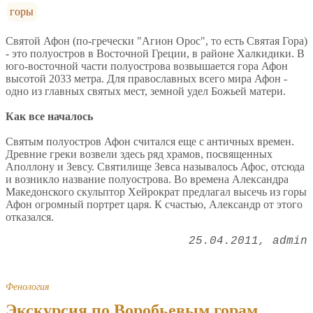
горы
Святой Афон (по-гречески "Агион Орос", то есть Святая Гора)
- это полуостров в Восточной Греции, в районе Халкидики. В
юго-восточной части полуострова возвышается гора Афон
высотой 2033 метра. Для православных всего мира Афон -
одно из главных святых мест, земной удел Божьей матери.
Как все началось
Святым полуостров Афон считался еще с античных времен.
Древние греки возвели здесь ряд храмов, посвященных
Аполлону и Зевсу. Святилище Зевса называлось Афос, отсюда
и возникло название полуострова. Во времена Александра
Македонского скульптор Хейрократ предлагал высечь из горы
Афон огромный портрет царя. К счастью, Александр от этого
отказался.
25.04.2011
admin
Фенология
Экскурсия по Воробьевым горам