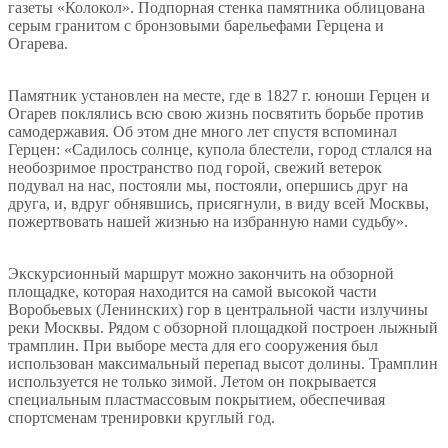
газеты «Колокол». Подпорная стенка памятника облицована
серым гранитом с бронзовыми барельефами Герцена и
Огарева.
Памятник установлен на месте, где в 1827 г. юноши Герцен и
Огарев поклялись всю свою жизнь посвятить борьбе против
самодержавия. Об этом дне много лет спустя вспоминал
Герцен: «Садилось солнце, купола блестели, город стлался на
необозримое пространство под горой, свежий ветерок
подувал на нас, постояли мы, постояли, опершись друг на
друга, и, вдруг обнявшись, присягнули, в виду всей Москвы,
пожертвовать нашей жизнью на избранную нами судьбу».
Экскурсионный маршрут можно закончить на обзорной
площадке, которая находится на самой высокой части
Воробьевых (Ленинских) гор в центральной части излучины
реки Москвы. Рядом с обзорной площадкой построен лыжный
трамплин. При выборе места для его сооружения был
использован максимальный перепад высот долины. Трамплин
используется не только зимой. Летом он покрывается
специальным пластмассовым покрытием, обеспечивая
спортсменам тренировки круглый год.