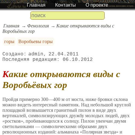
Главная
Контакты
О проекте
Главная
Фенология
Какие открываются виды с
Воробьёвых гор
горы
Воробьевы горы
admin
22.04.2011
06.10.2012
Какие открываются виды с
Воробьёвых гор
Пройдя примерно 300—400 м от моста, ниже бровки склона
можно видеть интересный памятник. Над небольшой круглой
площадкой возвышается гранитный пилон в виде двух
вертикалей, символизирующих дружбу молодых людей, двух
«ростков», пробивающихся к солнцу. Пилон увенчан двумя
светильниками — символическими образами двух
революционных изданий: альманаха «Полярная звезда» и