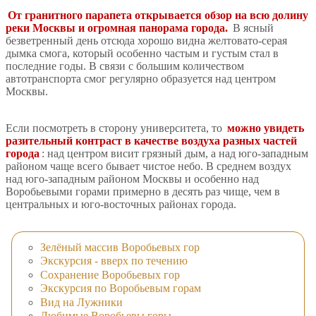
От гранитного парапета открывается обзор на всю долину
реки Москвы и огромная панорама города.
В ясный
безветренный день отсюда хорошо видна желтовато-серая
дымка смога, который особенно частым и густым стал в
последние годы. В связи с большим количеством
автотранспорта смог регулярно образуется над центром
Москвы.
Если посмотреть в сторону университета, то
можно увидеть
разительный контраст в качестве воздуха разных частей
города
: над центром висит грязный дым, а над юго-западным
районом чаще всего бывает чистое небо. В среднем воздух
над юго-западным районом Москвы и особенно над
Воробьевыми горами примерно в десять раз чище, чем в
центральных и юго-восточных районах города.
Зелёный массив Воробьевых гор
Экскурсия - вверх по течению
Сохранение Воробьевых гор
Экскурсия по Воробьевым горам
Вид на Лужники
Любимые Воробьевы горы