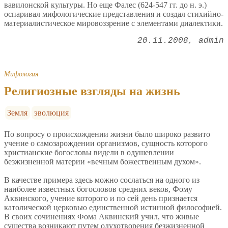
вавилонской культуры. Но еще Фалес (624-547 гг. до н. э.)
оспаривал мифологические представления и создал стихийно-
материалистическое мировоззрение с элементами диалектики.
20.11.2008
admin
Мифология
Религиозные взгляды на жизнь
Земля
эволюция
По вопросу о происхождении жизни было широко развито
учение о самозарождении организмов, сущность которого
христианские богословы видели в одушевлении
безжизненной материи «вечным божественным духом».
В качестве примера здесь можно сослаться на одного из
наиболее известных богословов средних веков, Фому
Аквинского, учение которого и по сей день признается
католической церковью единственной истинной философией.
В своих сочинениях Фома Аквинский учил, что живые
существа возникают путем одухотворения безжизненной