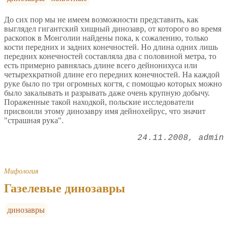
До сих пор мы не имеем возможности представить, как
выглядел гигантский хищный динозавр, от которого во время
раскопок в Монголии найдены пока, к сожалению, только
кости передних и задних конечностей. Но длина одних лишь
передних конечностей составляла два с половиной метра, то
есть примерно равнялась длине всего дейнонихуса или
четырехкратной длине его передних конечностей. На каждой
руке было по три огромных когтя, с помощью которых можно
было закалывать и разрывать даже очень крупную добычу.
Пораженные такой находкой, польские исследователи
присвоили этому динозавру имя дейнохейрус, что значит
"страшная рука".
24.11.2008
admin
Мифология
Газелевые динозавры
динозавры