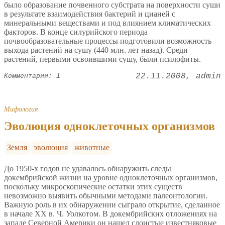
было образование почвенного субстрата на поверхности суши
в результате взаимодействия бактерий и цианей с
минеральными веществами и под влиянием климатических
факторов. В конце силурийского периода
почвообразовательные процессы подготовили возможность
выхода растений на сушу (440 млн. лет назад). Среди
растений, первыми освоившими сушу, были псилофиты.
22.11.2008
admin
Комментарии: 1
Мифология
Эволюция одноклеточных организмов
Земля
эволюция
животные
До 1950-х годов не удавалось обнаружить следы
докембрийской жизни на уровне одноклеточных организмов,
поскольку микроскопические остатки этих существ
невозможно выявить обычными методами палеонтологии.
Важную роль в их обнаружении сыграло открытие, сделанное
в начале XX в. Ч. Уолкотом. В докембрийских отложениях на
западе Северной Америки он нашел слоистые известняковые