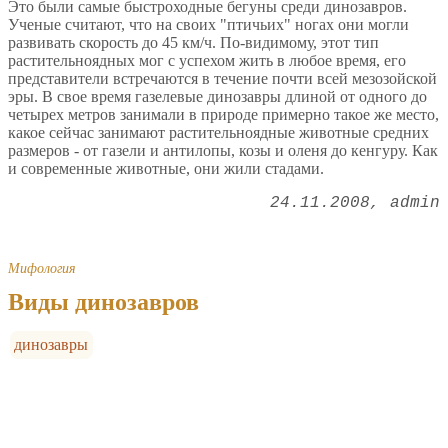
Это были самые быстроходные бегуны среди динозавров.
Ученые считают, что на своих "птичьих" ногах они могли
развивать скорость до 45 км/ч. По-видимому, этот тип
растительноядных мог с успехом жить в любое время, его
представители встречаются в течение почти всей мезозойской
эры. В свое время газелевые динозавры длиной от одного до
четырех метров занимали в природе примерно такое же место,
какое сейчас занимают растительноядные животные средних
размеров - от газели и антилопы, козы и оленя до кенгуру. Как
и современные животные, они жили стадами.
24.11.2008
admin
Мифология
Виды динозавров
динозавры