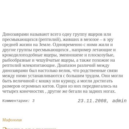
Динозаврами называют всего одну группу ящеров или
пресмыкающихся (рептилий), живших в мезозое – в эру
средней жизни на Земле. Одновременно с ними жили и
другие группы пресмыкающихся , например летающие и
крокодилоподобные ящеры, змеиношеие и плоскозубые,
рыбообразные и чешуйчатые ящеры, а также похожие на
рептилий млекопитающие. Диапазон различий между
динозаврами был настолько велик, что родственные связи
между ними устанавливаются с большим трудом. Они могли
быть величиной с кошку или курицу, а могли достигать
размеров огромных китов. Одни из них передвигались на
четырех конечностях , другие же бегали на задних ногах.
23.11.2008
admin
Комментарии: 3
Мифология