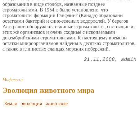
образования в виде столбов, названные позднее
строматолитами. В 1954 г. было установлено, что
строматолиты формации Ганфлинт (Канада) образованы
остатками бактерий и сине-зеленых водорослей. У берегов
Австралии обнаружены и живые строматолиты, состоящие из
этих же организмов и очень сходные с ископаемыми
докембрийскими строматолитами. К настоящему времени
остатки микроорганизмов найдены в десятках строматолитов,
а также в глинистых сланцах морских побережий.
21.11.2008
admin
Мифология
Эволюция животного мира
Земля
эволюция
животные