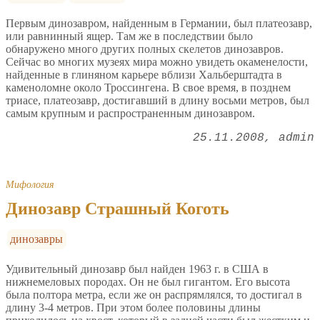
Первым динозавром, найденным в Германии, был платеозавр,
или равнинный ящер. Там же в последствии было
обнаружено много других полных скелетов динозавров.
Сейчас во многих музеях мира можно увидеть окаменелости,
найденные в глиняном карьере вблизи Хальберштадта в
каменоломне около Троссингена. В свое время, в позднем
триасе, платеозавр, достигавший в длину восьми метров, был
самым крупным и распространенным динозавром.
25.11.2008
admin
Мифология
Динозавр Страшный Коготь
динозавры
Удивительный динозавр был найден 1963 г. в США в
нижнемеловых породах. Он не был гигантом. Его высота
была полтора метра, если же он распрямлялся, то достигал в
длину 3-4 метров. При этом более половины длины