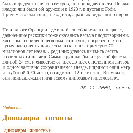
было определить не их размеров, ни принадлежности. Первые
кладки яиц были обнаружены в 1923 г. в пустыне Гоби.
Причем это были яйца не одного, а разных видов динозавров.
Но и на юге Франции, где они были обнаружены впервые,
дальнейшие раскопки тоже оказались весьма плодотворными.
Здесь было найдено несколько сотен яиц, погребенных во
время наводнения под слоем песка и ила примерно 70
миллионов лет назад. Среди них удалось выявить десять
различных типов яиц. Самые крупные были круглой формы,
длиной 24 см. и емкостью от трех до трех с половиной литров.
В одном частично сохранившемся гнезде, шириной один метр
и глубиной 0,70 метра, находилось 12 таких яиц. Возможно,
они принадлежали гигантскому динозавру гипселозавру.
26.11.2008
admin
Мифология
Динозавры - гиганты
динозавры
животные