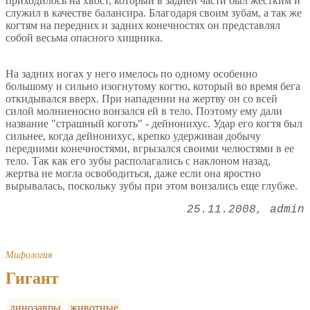
приходилось на хвост, который в задней части был жестким и
служил в качестве балансира. Благодаря своим зубам, а так же
когтям на передних и задних конечностях он представлял
собой весьма опасного хищника.
На задних ногах у него имелось по одному особенно
большому и сильно изогнутому когтю, который во время бега
откидывался вверх. При нападении на жертву он со всей
силой молниеносно вонзался ей в тело. Поэтому ему дали
название "страшный коготь" - дейнонихус. Удар его когтя был
сильнее, когда дейнонихус, крепко удерживая добычу
передними конечностями, вгрызался своими челюстями в ее
тело. Так как его зубы располагались с наклоном назад,
жертва не могла освободиться, даже если она яростно
вырывалась, поскольку зубы при этом вонзались еще глубже.
25.11.2008
admin
Мифология
Гигант
динозавры
животные