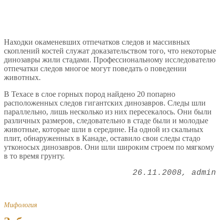
Находки окаменевших отпечатков следов и массивных
скоплений костей служат доказательством того, что некоторые
динозавры жили стадами. Профессиональному исследователю
отпечатки следов многое могут поведать о поведении
животных.
В Техасе в слое горных пород найдено 20 попарно
расположенных следов гигантских динозавров. Следы шли
параллельно, лишь несколько из них пересекалось. Они были
различных размеров, следовательно в стаде были и молодые
животные, которые шли в середине. На одной из скальных
плит, обнаруженных в Канаде, оставило свои следы стадо
утконосых динозавров. Они шли широким строем по мягкому
в то время грунту.
26.11.2008
admin
Мифология