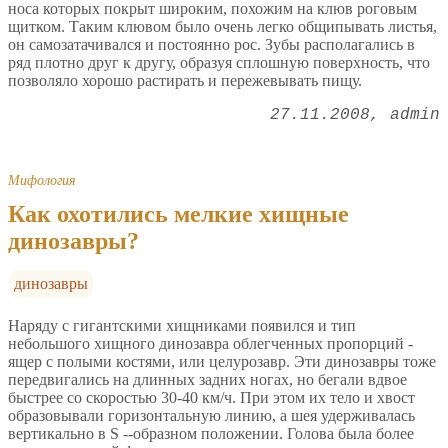
носа которых покрыт широким, похожим на клюв роговым
щитком. Таким клювом было очень легко общипывать листья,
он самозатачивался и постоянно рос. Зубы располагались в
ряд плотно друг к другу, образуя сплошную поверхность, что
позволяло хорошо растирать и пережевывать пищу.
27.11.2008
admin
Мифология
Как охотились мелкие хищные
динозавры?
динозавры
Наряду с гигантскими хищниками появился и тип
небольшого хищного динозавра облегченных пропорций -
ящер с полыми костями, или целурозавр. Эти динозавры тоже
передвигались на длинных задних ногах, но бегали вдвое
быстрее со скоростью 30-40 км/ч. При этом их тело и хвост
образовывали горизонтальную линию, а шея удерживалась
вертикально в S --образном положении. Голова была более