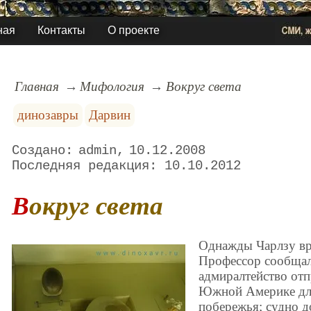
ная
Контакты
О проекте
Главная
Мифология
Вокруг света
динозавры
Дарвин
admin
10.12.2008
10.10.2012
Вокруг света
Однажды Чарлзу вр
Профессор сообщал
адмиралтейство отп
Южной Америке для
побережья; судно 