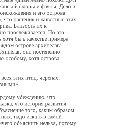
канской флоры и фауны. Дело в
роисхождения и его острова
, что растения и животные этих
ика. Близость их к
шо прослеживается. Но это
ь хотя бы в качестве примера
аждом острове архипелага
архипелаг, они постепенно
о-особому, хотя острова
всех этих птиц, черепах,
азными».
ердому убеждению, что
казка, что история развития
бъяснение того, каким образом
ных, надо искать в самой.
ничего объяснить нельзя, потому