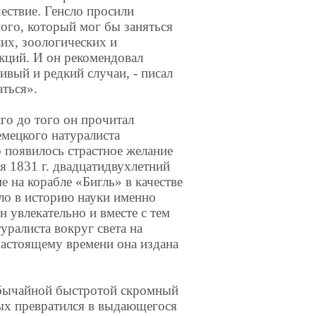
ествие. Генсло просили
ого, который мог бы заняться
их, зоологических и
кций. И он рекомендовал
ивый и редкий случаи, - писал
аться».
лго до того он прочитал
емецкого натуралиста
 появилось страстное желание
я 1831 г. двадцатидвухлетний
е на корабле «Бигль» в качестве
шло в историю науки именно
н увлекательно и вместе с тем
уралиста вокруг света на
настоящему времени она издана
еобычайной быстротой скромный
ых превратился в выдающегося