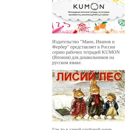
Издательство "Манн, Иванов и
Фербер" представляет в России
серию рабочих тетрадей KUMON
(Япония) для дошкольников на
русском языке.
Где-то в самой глубокой чаще