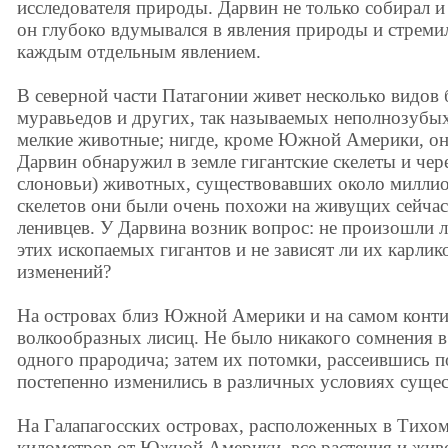
исследователя природы. Дарвин не только собирал 
он глубоко вдумывался в явления природы и стремил
каждым отдельным явлением.
В северной части Патагонии живет несколько видов 
муравьедов и других, так называемых неполнозубы
мелкие животные; нигде, кроме Южной Америки, они
Дарвин обнаружил в земле гигантские скелеты и чер
слоновьи) животных, существовавших около миллио
скелетов они были очень похожи на живущих сейчас
ленивцев. У Дарвина возник вопрос: не произошли 
этих ископаемых гигантов и не зависят ли их карли
изменений?
На островах близ Южной Америки и на самом конти
волкообразных лисиц. Не было никакого сомнения в
одного прародича; затем их потомки, рассеившись п
постепенно изменились в различных условиях сущес
На Галапагосских островах, расположенных в Тихом
километров от Южной Америки, все растения и жив