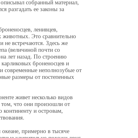
и описывал собранный материал,
ся разгадать ее законы за
броненосцев, ленивцев,
х животных. Это сравнительно
 не встречаются. Здесь же
епа (величиной почти со
на лет назад. По строению
 карликовых броненосцев и
ли современные неполнозубые от
ковые размеры от постепенных
ненте живет несколько видов
 том, что они произошли от
о континенту и островам,
твования.
 океане, примерно в тысяче
отные удивительно похожи друг