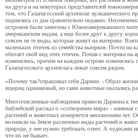
на друга и на некоторых представителей южноамери
том, что Галапагосский архипелаг вулканического п
поднялись со дна сравнительно недавно. Несомненно
островов были занесены с Южноамериканского матер
американским видам, а еще более друг к другу хоро
совсем не те виды, которые живут на материке. Взят
маленьких птичек из семейства вьюрков. Почти на к
обитает свой вид этих птичек. Попав с материка на 
изменялись, причем на каждом острове изменялись п
Галапагосского архипелага лежат совсем рядом.
«Почему так?спрашивал себя Дарвин. - Образ жизни 
ящериц одинаковый, но сами животные оказались р
Многочисленные наблюдения привели Дарвина к тв
библейский рассказ о «сотворении мира» - наивная с
растений и животных измеряется миллионами лет. О
возникли на Земле различные виды растений и живот
природе, у нее нужно требовать ответ. А чудесами 
что их не бывает.