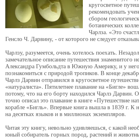
кругосветное путеш
рекомендовать учен
сбором геологическ
ботанических колле
Чарлза. «Это счастл
Генсло Ч. Дарвину, - от которого не следует отказыв
Чарлзу, разумеется, очень хотелось поехать. Незадо
замечательное описание путешествия знаменитого н
Александра Гумбольдта в Южную Америку, и у него
познакомиться с природой тропиков. В конце декабр
Чарлз Дарвин отправился в кругосветное путешестви
«натуралиста». Пятилетнее плавание на «Бигле» во
потому, что на его борту находился Чарлз Дарвин. О
точно описал это плавание в книге «Путешествие нат
корабле «Бигль». Впервые книга вышла в 1839 г. К 
на десятках языков и в миллионах экземпляров.
Читая эту книгу, невольно удивляешься, с какой н
юный собиратель горных пород, растений и животн