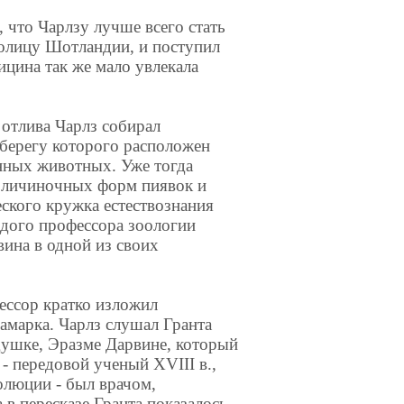
что Чарлзу лучше всего стать
толицу Шотландии, и поступил
ицина так же мало увлекала
 отлива Чарлз собирал
 берегу которого расположен
анных животных. Уже тогда
 личиночных форм пиявок и
ского кружка естествознания
одого профессора зоологии
ина в одной из своих
ессор кратко изложил
марка. Чарлз слушал Гранта
душке, Эразме Дарвине, который
- передовой ученый XVIII в.,
люции - был врачом,
в пересказе Гранта показалось