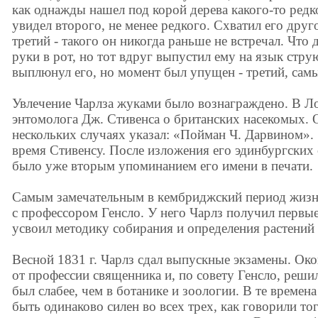
как однажды нашел под корой дерева какого-то редко
увидел второго, не менее редкого. Схватил его друг
третий - такого он никогда раньше не встречал. Что
руки в рот, но тот вдруг выпустил ему на язык стру
выплюнул его, но момент был упущен - третий, сам
Увлечение Чарлза жуками было вознаграждено. В Л
энтомолога Дж. Стивенса о британских насекомых. 
нескольких случаях указал: «Пойман Ч. Дарвином». 
время Стивенсу. После изложения его эдинбургских 
было уже вторым упоминанием его имени в печати.
Самым замечательным в кембриджский период жизн
с профессором Генсло. У него Чарлз получил первы
усвоил методику собирания и определения растений
Весной 1831 г. Чарлз сдал выпускные экзамены. Око
от профессии священника и, по совету Генсло, решил
был слабее, чем в ботанике и зоологии. В те време
быть одинаково силен во всех трех, как говорили то