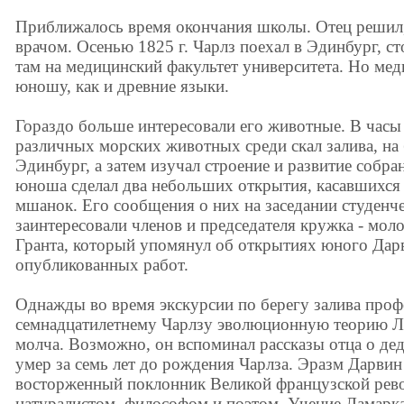
Приближалось время окончания школы. Отец решил, 
врачом. Осенью 1825 г. Чарлз поехал в Эдинбург, с
там на медицинский факультет университета. Но мед
юношу, как и древние языки.
Гораздо больше интересовали его животные. В часы
различных морских животных среди скал залива, на
Эдинбург, а затем изучал строение и развитие собр
юноша сделал два небольших открытия, касавшихся
мшанок. Его сообщения о них на заседании студенче
заинтересовали членов и председателя кружка - мол
Гранта, который упомянул об открытиях юного Дарв
опубликованных работ.
Однажды во время экскурсии по берегу залива проф
семнадцатилетнему Чарлзу эволюционную теорию Ла
молча. Возможно, он вспоминал рассказы отца о де
умер за семь лет до рождения Чарлза. Эразм Дарвин 
восторженный поклонник Великой французской рево
натуралистом, философом и поэтом. Учение Ламарка 