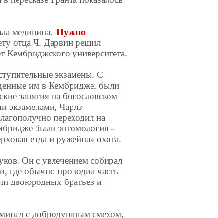
ала медицина.
Нужно
ту отца Ч. Дарвин решил
ет Кембриджского университета.
вступительные экзамены. С
еденные им в Кембридже, были
ские занятия на богословском
ыми экзаменами, Чарлз
благополучно переходил на
мбридже были энтомология -
ерховая езда и ружейная охота.
уков. Он с увлечением собирал
и, где обычно проводил часть
ии двоюродных братьев и
поминал с добродушным смехом,