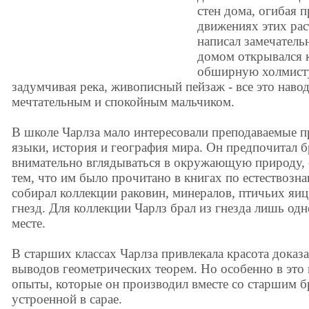
стен дома, огибая 
движениях этих рас
написал замечатель
домом открывался к
обширную холмисту
задумчивая река, живописный пейзаж - все это наво
мечтательным и спокойным мальчиком.
В школе Чарлза мало интересовали преподаваемые п
языки, история и география мира. Он предпочитал б
внимательно вглядываться в окружающую природу, 
тем, что им было прочитано в книгах по естествозн
собирал коллекции раковин, минералов, птичьих яиц
гнезд. Для коллекции Чарлз брал из гнезда лишь одн
месте.
В старших классах Чарлза привлекала красота доказа
выводов геометрических теорем. Но особенно в это
опыты, которые он производил вместе со старшим б
устроенной в сарае.