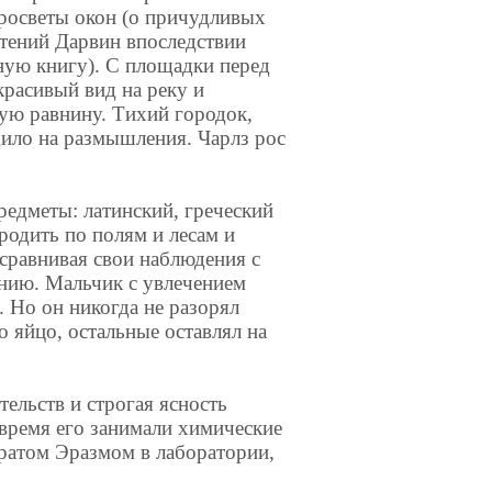
просветы окон (о причудливых
тений Дарвин впоследствии
ную книгу). С площадки перед
расивый вид на реку и
ю равнину. Тихий городок,
дило на размышления. Чарлз рос
редметы: латинский, греческий
родить по полям и лесам и
сравнивая свои наблюдения с
анию. Мальчик с увлечением
. Но он никогда не разорял
о яйцо, остальные оставлял на
тельств и строгая ясность
 время его занимали химические
ратом Эразмом в лаборатории,