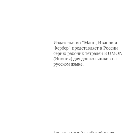
Издательство "Манн, Иванов и
Фербер" представляет в России
серию рабочих тетрадей KUMON
(Япония) для дошкольников на
русском языке.
Где-то в самой глубокой чаще