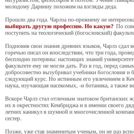
молодому Дарвину похожим на взгляды деда.
Прошло два года. Чарлза по-прежнему не интересов
выбирать другую профессию. Но какую?
По сове
поступить на теологический (богословский) факульт
Подновив свои знания древних языков, Чарлз сдал 
горечью писал он впоследствии, что три года, пров
бесплодно потеряны: настоящих знаний университет
факультете ему не могли дать. Раз в год, перед сам
добросовестно вызубривал учебники богословия и 
следующий курс. Но истинным его увлечением в Ке
наука, изучающая насекомых, -и ботаника, а также в
Вскоре Чарлз стал отличным знатоком британских ж
их в окрестностях Кембриджа и в имении своего дяд
летних каникул в шумной и многочисленной компан
сестер.
Позже, уже став знаменитым ученым, он не раз вс