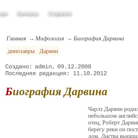
ная
Контакты
О проекте
Главная
Мифология
Биография Дарвина
динозавры
Дарвин
admin
09.12.2008
11.10.2012
Биография Дарвина
Чарлз Дарвин родил
небольшом английс
отец, Роберт Дарви
берегу реки он по
дом. Листва вьющих