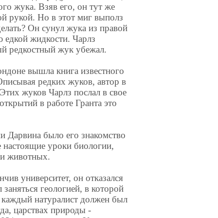
го жука. Взяв его, он тут же
ой рукой. Но в этот миг выполз
 делать? Он сунул жука из правой
ю едкой жидкости. Чарлз
ый редкостный жук убежал.
ондоне вышла книга известного
Описывая редких жуков, автор в
Этих жуков Чарлз послал в свое
открытий в работе Гранта это
и Дарвина было его знакомство
е настоящие уроки биологии,
 и животных.
нчив университет, он отказался
 заняться геологией, в которой
на каждый натуралист должен был
гда, царствах природы -