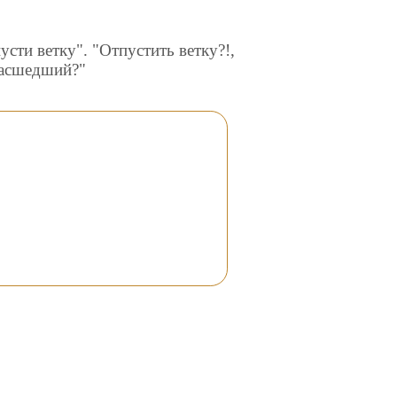
усти ветку". "Отпустить ветку?!,
умасшедший?"