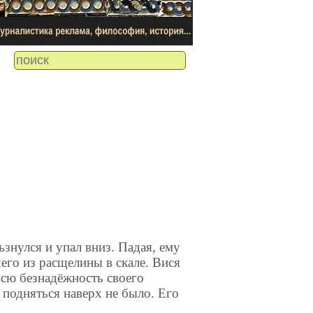
знулся и упал вниз. Падая, ему
шего из расщелины в скале. Вися
 всю безнадёжность своего
 подняться наверх не было. Его