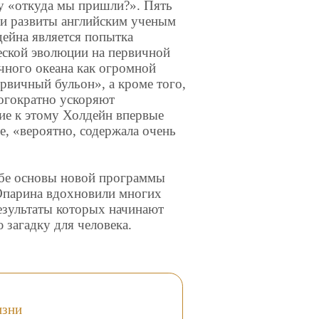
у «откуда мы пришли?». Пять
ли развиты английским ученым
ейна является попытка
еской эволюции на первичной
чного океана как огромной
рвичный бульон», а кроме того,
ногократно ускоряют
ие к этому Холдейн впервые
е, «вероятно, содержала очень
ебе основы новой программы
Опарина вдохновили многих
езультаты которых начинают
 загадку для человека.
изни