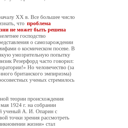
началу XX в. Все большее число
изнать, что
проблема
зни не может быть решена
челетнее господство
редставления о самозарождении
ифами о космическом посеве. В
всякую умозрительную попытку
физик Резерфорд часто говорил:
оратории!» Но человечество (за
нного британского эмпиризма)
бросовестных ученых стремилось
нной теории происхождения
мая 1924 г. на собрании
й ученый А. И. Опарин с
вой точки зрения рассмотреть
никновении жизни» стал