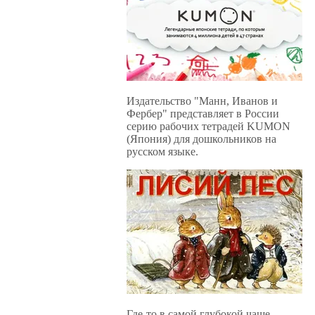
Издательство "Манн, Иванов и
Фербер" представляет в России
серию рабочих тетрадей KUMON
(Япония) для дошкольников на
русском языке.
Где-то в самой глубокой чаще