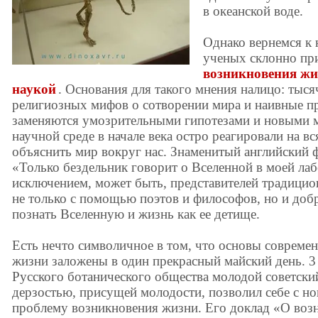
в океанской воде.
Однако вернемся к 
ученых склонно пр
возникновения жи
наукой
. Основания для такого мнения налицо: тыся
религиозных мифов о сотворении мира и наивные п
заменяются умозрительными гипотезами и новыми м
научной среде в начале века остро реагировали на 
объяснить мир вокруг нас. Знаменитый английский 
«Только бездельник говорит о Вселенной в моей лаб
исключением, может быть, представителей традицио
не только с помощью поэтов и философов, но и до
познать Вселенную и жизнь как ее детище.
Есть нечто символичное в том, что основы совреме
жизни заложены в один прекрасный майский день. 3 
Русского ботанического общества молодой советски
дерзостью, присущей молодости, позволил себе с но
проблему возникновения жизни. Его доклад «О воз