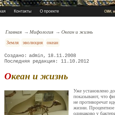
ная
Контакты
О проекте
Главная
Мифология
Океан и жизнь
Земля
эволюция
океан
admin
18.11.2008
11.10.2012
Океан и жизнь
Уже установлено до
показывают, что фи
не противоречат и
жизни. Процентное
одинаково у бактер