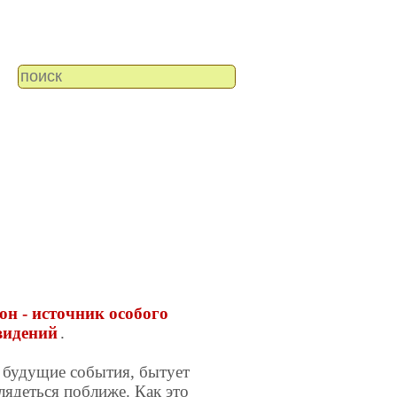
сон - источник особого
видений
.
ь будущие события, бытует
лядеться поближе. Как это