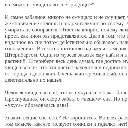
возможно - увидеть во сне грядущее?!
И самое забавное: никого не смущало и не смущает, 
же сновидение сплошь и рядом толкуют по-своему. А
умирать не собирается. Ответ на вопрос, почему люд
прост, как иной раз представляется. Дело в том, что 
виданное во сне потом действительно сбывалось наяв
совпадениях. Вот что произошло однажды с америк
Штернбергом. Один из музеев заказал ему найти и п
растений. Штернберг весь день думал, где достать ну
увидел во сне, что эти листья находятся у подножия
от города, где он жил. Очень заинтересованный, он н
действительно их нашел.
Человек увидел во сне, что его укусила собака. Он я
Проснувшись, он скоро забыл о «вещем» сне. Но про
«укуса» образовалась язва!
Значит, вещие сны есть? Не торопитесь. Во всех рас
том смысле, как его толкуют сонники и гадалки, нет!