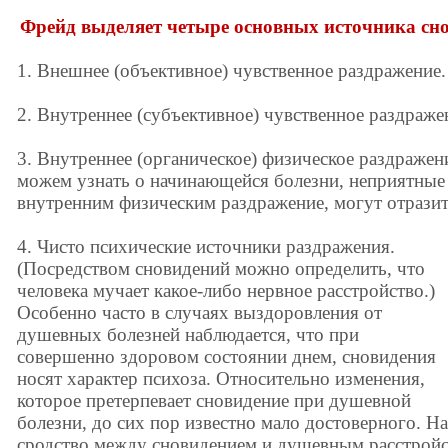
Фрейд выделяет четыре основных источника сн
1. Внешнее (объективное) чувственное раздражение.
2. Внутреннее (субъективное) чувственное раздраже
3. Внутреннее (органическое) физическое раздражен
можем узнать о начинающейся болезни, неприятны
внутренним физическим раздражение, могут отразить
4. Чисто психические источники раздражения.
(Посредством сновидений можно определить, что
человека мучает какое-либо нервное расстройство.)
Особенно часто в случаях выздоровления от
душевных болезней наблюдается, что при
совершенно здоровом состоянии днем, сновидения
носят характер психоза. Относительно изменения,
которое претерпевает сновидение при душевной
болезни, до сих пор известно мало достоверного. Н
сродство между сновидением и душевным расстрой