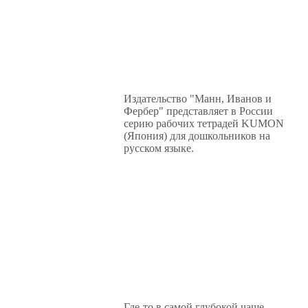
Издательство "Манн, Иванов и
Фербер" представляет в России
серию рабочих тетрадей KUMON
(Япония) для дошкольников на
русском языке.
Где-то в самой глубокой чаще