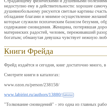
Страдающему физическими и душевными болезнями 
недоступно ему в действительности: хорошее самочув
душевнобольному рисуются светлые картины счастья
обладание благами и мнимое осуществление желаний
которые служили психическим базисом безумия, обр
содержание сновидения. Женщина, потерявшая дорог
материнских радостей, человек, переживавший разор
богатым; обманутая девушка чувствует нежную люб
Книги Фрейда
Фрейд издаётся и сегодня, книг достаточно много, в 
Смотрите книги в каталогах:
www.ozon.ru/person/238158/
www.labirint.ru/authors/13880/
"Толкование сновидений" - это одна из главных рабо