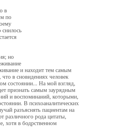
о в
ым по
воему
о снилось
стается
ия; но
еживание
живание и находит тем самым
, что в сновидениях человек
ом состоянии... На мой взгляд,
дет признать самым заурядным
аний и воспоминаний, которыми,
остоянии. В психоаналитических
лучай разъяснять пациентам на
ют различного рода цитаты,
е, хотя в бодрственном