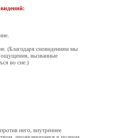
овидений:
ние.
ие. (Благодаря сновидениям мы
е ощущения, вызванные
ся во сне.)
апротив него, внутреннее
ством, проявляющееся в полном