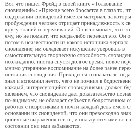
Вот что пишет Фрейд в своей книге «Толкование
сновидений»: «Прежде всего бросается в глаза то, чт
содержании сновидений имеется материал, за котор
пробуждении человек отрицает принадлежность к с
кругу знаний и переживаний. Он вспоминает, что эт
ему, но не помнит, что когда-либо пережил это. Он о
потом в неизвестности из какого источника черпало
сновидение; им овладевает искушение уверовать в
самостоятельную творческую способность сновиден
неожиданно, иногда спустя долгое время, новое пер
мнимо утерянное воспоминание на более ранее пере
источник сновидения. Приходится сознаваться тогда
знал и вспомнил нечто, чего не помнил в бодрственн
каждый, интересующийся сновидениями, должен бу
явлением, что сновидение дает доказательство позн
по-видимому, не обладает субъект в бодрственном с
работах с невротиками я почти каждый день имею с
основании их сновидений, что они превосходно зна
циничные выражения и т. п., и пользуются ими во сн
состоянии они ими забываются.