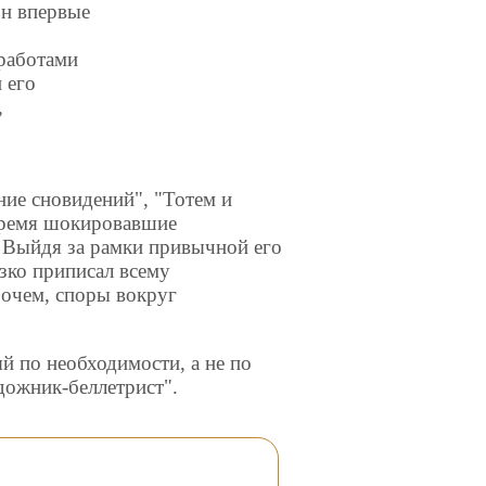
он впервые
 работами
 его
,
ние сновидений", "Тотем и
 время шокировавшие
 Выйдя за рамки привычной его
зко приписал всему
рочем, споры вокруг
й по необходимости, а не по
дожник-беллетрист".