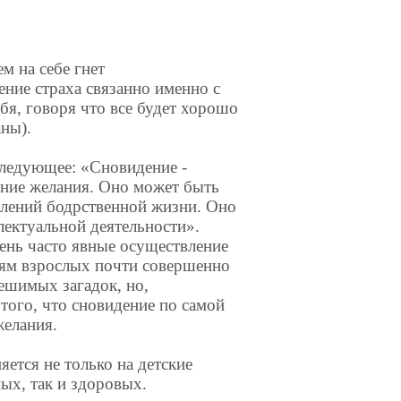
ем на себе гнет
ние страха связанно именно с
бя, говоря что все будет хорошо
аны).
ледующее: «Сновидение -
ение желания. Оно может быть
лений бодрственной жизни. Оно
ектуальной деятельности».
ень часто явные осуществление
иям взрослых почти совершенно
ешимых загадок, но,
 того, что сновидение по самой
желания.
ется не только на детские
ных, так и здоровых.