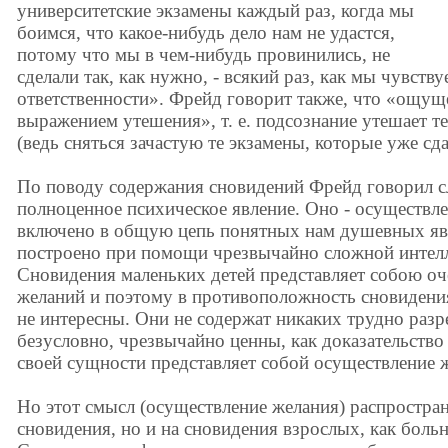
университетские экзамены каждый раз, когда мы
боимся, что какое-нибудь дело нам не удастся,
потому что мы в чем-нибудь провинились, не
сделали так, как нужно, - всякий раз, как мы чувству
ответственности». Фрейд говорит также, что «ощуще
выражением утешения», т. е. подсознание утешает те
(ведь сняться зачастую те экзамены, которые уже сд
По поводу содержания сновидений Фрейд говорил с
полноценное психическое явление. Оно - осуществл
включено в общую цепь понятных нам душевных яв
построено при помощи чрезвычайно сложной интелл
Сновидения маленьких детей представляет собою оч
желаний и поэтому в противоположность сновиден
не интересны. Они не содержат никаких трудно разр
безусловно, чрезвычайно ценны, как доказательство
своей сущности представляет собой осуществление 
Но этот смысл (осуществление желания) распространя
сновидения, но и на сновидения взрослых, как боль