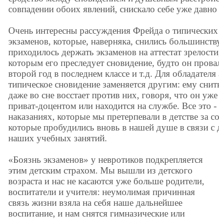
совпадении обоих явлений, снискало себе уже давно
Очень интересны рассуждения Фрейда о типических
экзаменов, которые, наверняка, снились большинст
приходилось держать экзаменов на аттестат зрелости
которым его преследует сновидение, будто он провал
второй год в последнем классе и т.д. Для обладател
типическое сновидение заменяется другим: ему снит
даже во сне восстает против них, говоря, что он уже
приват-доцентом или находится на службе. Все это 
наказаниях, которые мы претерпевали в детстве за 
которые пробудились вновь в нашей душе в связи с
наших учебных занятий.
«Боязнь экзаменов» у невротиков подкрепляется
этим детским страхом. Мы вышли из детского
возраста и нас не касаются уже больше родители,
воспитатели и учителя: неумолимая причинная
связь жизни взяла на себя наше дальнейшее
воспитание, и нам снятся гимназические или