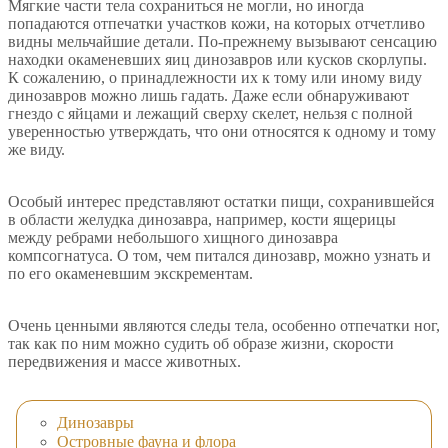
Мягкие части тела сохраниться не могли, но иногда
попадаются отпечатки участков кожи, на которых отчетливо
видны мельчайшие детали. По-прежнему вызывают сенсацию
находки окаменевших яиц динозавров или кусков скорлупы.
К сожалению, о принадлежности их к тому или иному виду
динозавров можно лишь гадать. Даже если обнаруживают
гнездо с яйцами и лежащий сверху скелет, нельзя с полной
уверенностью утверждать, что они относятся к одному и тому
же виду.
Особый интерес представляют остатки пищи, сохранившейся
в области желудка динозавра, например, кости ящерицы
между ребрами небольшого хищного динозавра
компсогнатуса. О том, чем питался динозавр, можно узнать и
по его окаменевшим экскрементам.
Очень ценными являются следы тела, особенно отпечатки ног,
так как по ним можно судить об образе жизни, скорости
передвижения и массе животных.
Динозавры
Островные фауна и флора