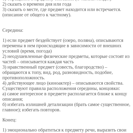
2) сказать о времени дня или года
3) сказать о месте, где предмет находится или встречается.
(описание от общего к частному).
Середина:
1) если предмет бездействует (озеро, поляна), описываются
перемены в нем происходящие в зависимости от внешних
условий (время, погода)
2) неодушевленные физические предметы, которые состоят из
частей – описывается каждая часть
3) нравственный предмет (совесть, благородство) –
обращаются к топу, вид, род, разновидность, подобие,
противоположность.
4) действующее лицо (киноактер) – описываются свойства.
Существуют правила расположения середины, концовки:
а) самое интересное в предмете располагается ближе к концу
описания;
б) избегать излишней детализации (брать самое существенное,
главное); избегать повторов.
Конец:
1) эмоционально обратиться к предмету речи, выразить свои