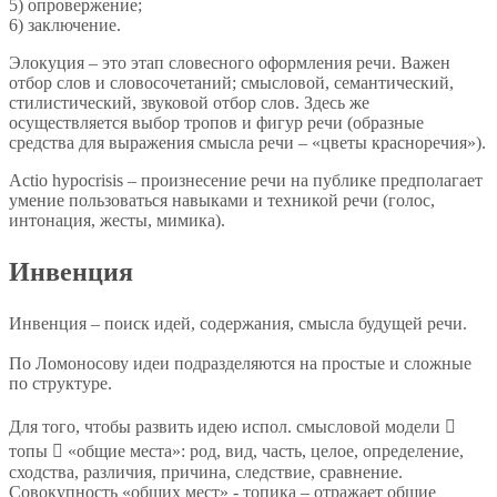
5) опровержение;
6) заключение.
Элокуция – это этап словесного оформления речи. Важен
отбор слов и словосочетаний; смысловой, семантический,
стилистический, звуковой отбор слов. Здесь же
осуществляется выбор тропов и фигур речи (образные
средства для выражения смысла речи – «цветы красноречия»).
Actio hypocrisis – произнесение речи на публике предполагает
умение пользоваться навыками и техникой речи (голос,
интонация, жесты, мимика).
Инвенция
Инвенция – поиск идей, содержания, смысла будущей речи.
По Ломоносову идеи подразделяются на простые и сложные
по структуре.
Для того, чтобы развить идею испол. смысловой модели 
топы  «общие места»: род, вид, часть, целое, определение,
сходства, различия, причина, следствие, сравнение.
Совокупность «общих мест» - топика – отражает общие