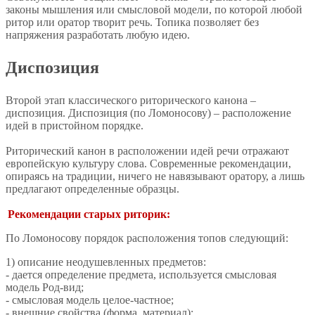
законы мышления или смысловой модели, по которой любой
ритор или оратор творит речь. Топика позволяет без
напряжения разработать любую идею.
Диспозиция
Второй этап классического риторического канона –
диспозиция. Диспозиция (по Ломоносову) – расположение
идей в пристойном порядке.
Риторический канон в расположении идей речи отражают
европейскую культуру слова. Современные рекомендации,
опираясь на традиции, ничего не навязывают оратору, а лишь
предлагают определенные образцы.
Рекомендации старых риторик:
По Ломоносову порядок расположения топов следующий:
1) описание неодушевленных предметов:
- дается определение предмета, используется смысловая
модель Род-вид;
- смысловая модель целое-частное;
- внешние свойства (форма, материал);