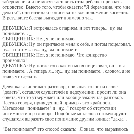
забеременели и не могут заставить отца ребенка признать
отцовство. Вместо того, чтобы сказать: "Я беременна, что мне
делать?", они начинают описывать свое положение косвенно.
В результате беседа выглядит примерно так.
ДЕВУШКА: Я встречалась с парнем, и вот теперь... ну, вы
понимаете... _
СВЯЩЕННИК: Нет, я не понимаю.
ДЕВУШКА: Ну, он пригласил меня к себе, а потом поцеловал,
ну... а потом... ну... ну, вы понимаете!
СВЯЩЕННИК: Нет, я не понимаю. Что конкретно
произошло?
ДЕВУШКА: Ну, после того как он меня поцеловал, он... вы
понимаете... А теперь я... ну... ну, вы понимаете... словом, я не
знаю, что делать.
Девушка заканчивает разговор, повышая голос на слове
"делать", оставляя слушателей в недоумении, просит ли она
совета, что-то утверждает или вообще закончила разговор.
Честно говоря, приведенный пример - это крайность.
Метаслова "понимаете" и "ну..." говорят об отсутствии
интимности в разговоре. Подобные метаслова стимулируют
слушателя выразить свое понимание другим клише: "да-да".
"Вы понимаете" это способ сказать: "Я знаю, что выражаюсь