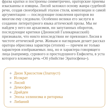
фразы кратки и построены симметрично, ораторские приемы
изысканны и изящны. Лисий заложил основу жанра судебной
речи, создав своеобразный эталон стиля, композиции и самой
аргументации — последующие поколения ораторов во
многом ему следовали. Особенно велики его заслуги в
создании литературного языка аттической прозы. Мы не
найдем у него ни архаизмов, ни запутанных оборотов,
последующие критики (Дионисий Галикарнасский)
признавали, что никто впоследствии не превзошел Лисия в
чистоте аттической речи. Живым и наглядным делает рассказ
оратора обрисовка характера (этопея) — причем не только
характеров изображаемых лиц, но и характера говорящего
лица (например, сурового и простодушного Евфилета, в уста
которого вложена речь «Об убийстве Эратосфена»).
Дион Хрисостом (Златоуст)
Исократ
Лисий
Демосфен
Драйден
Эпоха эллинизма и риторика
Либаний