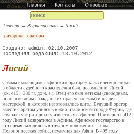
Главная
Контакты
О проекте
Главная
Журналистика
Лисий
риторика
ораторы
admin
02.10.2007
13.10.2012
Лисий
Самым выдающимся афинским оратором классической эпохи
в области судебного красноречия был, несомненно, Лисий
(ок. 415—380 гг. до н. э.). Отец его был метеком (свободным,
но не имевшим гражданских прав человеком) и владел
мастерской, в которой изготовлялись щиты. Будущий оратор
вместе с братом учился в южно-италийском городе Фурии, где
слушал курс риторики у известных софистов. Примерно в 412
году Лисий возвратился в Афины. Афинское государство в
это время находилось в трудном положении — шла
Пелопоннесская война, неудачная для Афин. В 405 году