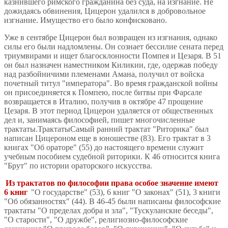
казнившего римского гражданина без суда, на изгнание. Не
дожидаясь обвинения, Цицерон удалился в добровольное
изгнание. Имущество его было конфисковано.
Уже в сентябре Цицерон был возвращен из изгнания, однако
силы его были надломлены. Он сознает бессилие сената перед
триумвирами и ищет благосклонности Помпея и Цезаря. В 51
он был назначен наместником Киликии, где, одержав победу
над разбойничими племенами Амана, получил от войска
почетный титул "императора". Во время гражданской войны
он присоединяется к Помпею, после битвы при Фарсале
возвращается в Италию, получив в октябре 47 прощение
Цезаря. В этот период Цицерон удаляется от общественных
дел и, занимаясь философией, пишет многочисленные
трактаты.ТрактатыСамый ранний трактат "Риторика" был
написан Цицероном еще в юношестве (83). Его трактат в 3
книгах "Об ораторе" (55) до настоящего времени служит
учебным пособием судебной риторики. К 46 относится книга
"Брут" по истории ораторского искусства.
Из трактатов по философии права особое значение имеют
6 книг
"О государстве" (53), 6 книг "О законах" (51), 3 книги
"Об обязанностях" (44). В 46-45 были написаны философские
трактаты "О пределах добра и зла", "Тускуланские беседы",
"О старости", "О дружбе", религиозно-философские