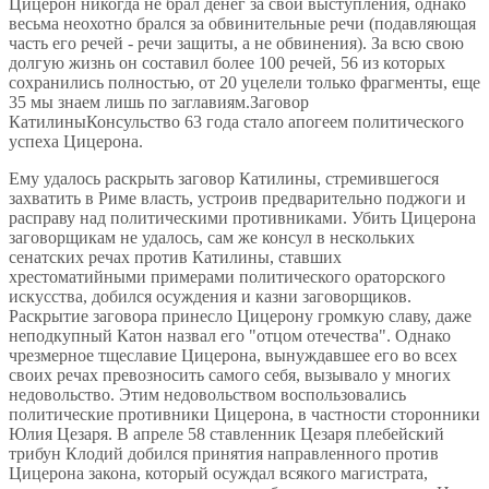
Цицерон никогда не брал денег за свои выступления, однако
весьма неохотно брался за обвинительные речи (подавляющая
часть его речей - речи защиты, а не обвинения). За всю свою
долгую жизнь он составил более 100 речей, 56 из которых
сохранились полностью, от 20 уцелели только фрагменты, еще
35 мы знаем лишь по заглавиям.Заговор
КатилиныКонсульство 63 года стало апогеем политического
успеха Цицерона.
Ему удалось раскрыть заговор Катилины, стремившегося
захватить в Риме власть, устроив предварительно поджоги и
расправу над политическими противниками. Убить Цицерона
заговорщикам не удалось, сам же консул в нескольких
сенатских речах против Катилины, ставших
хрестоматийными примерами политического ораторского
искусства, добился осуждения и казни заговорщиков.
Раскрытие заговора принесло Цицерону громкую славу, даже
неподкупный Катон назвал его "отцом отечества". Однако
чрезмерное тщеславие Цицерона, вынуждавшее его во всех
своих речах превозносить самого себя, вызывало у многих
недовольство. Этим недовольством воспользовались
политические противники Цицерона, в частности сторонники
Юлия Цезаря. В апреле 58 ставленник Цезаря плебейский
трибун Клодий добился принятия направленного против
Цицерона закона, который осуждал всякого магистрата,