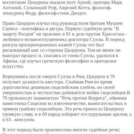
воспитание Цицерона оказали поэт Архий, ораторы Марк
Антоний, Сульпиций Руф, Аврелий Котта, философ-
эпикуреец Федр, философ-стоик Диодот.
Право Цицерон изучал под руководством братьев Муциев
Сцевол - понтифика и авгура. Первую судебную речь "В
защиту Росция" он произнес в 81 в деле против Хрисогона -
любимого вольноотпущенника диктатора Суллы. В период
разгула проскрипционных казней Суллы это был
рискованный шаг со стороны Цицерона. Тем не менее он
выиграл процесс и, спасаясь от гнева Суллы, удалился в
Афины, где изучал греческую философию и ораторское
искусство.
Вернувшись после смерти Суллы в Рим, Цицерон в 76
получает должность квестора. Снабжая Рим во время
дороговизны дешевым сицилийским хлебом, он своей
умеренностью и честностью добивается любви сицилийцев.В
70 произносит знаменитую "Речь против Верреса", обвинив
наместника Сицилии во взяточничестве, вымогательствах и
прямом грабеже сицилийцев. Эта речь принесла Цицерону
громкую славу, и в 69 народ избирает его курульным эдилом, а
в 63 - консулом.
В этот период были произнесены многие судебные речи;