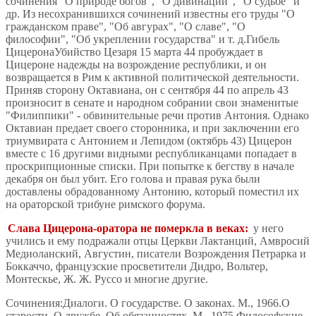
сочинения "О природе богов", "О дивинации", "О судьбе" и
др. Из несохранившихся сочинений известны его труды "О
гражданском праве", "Об авгурах", "О славе", "О
философии", "Об укреплении государства" и т. д.Гибель
ЦицеронаУбийство Цезаря 15 марта 44 пробуждает в
Цицероне надежды на возрождение республики, и он
возвращается в Рим к активной политической деятельности.
Приняв сторону Октавиана, он с сентября 44 по апрель 43
произносит в сенате и народном собрании свои знаменитые
"Филиппики" - обвинительные речи против Антония. Однако
Октавиан предает своего сторонника, и при заключении его
триумвирата с Антонием и Лепидом (октябрь 43) Цицерон
вместе с 16 другими видными республиканцами попадает в
проскрипционные списки. При попытке к бегству в начале
декабря он был убит. Его голова и правая рука были
доставлены обрадованному Антонию, который поместил их
на ораторской трибуне римского форума.
Слава Цицерона-оратора не померкла в веках:
у него
учились и ему подражали отцы Церкви Лактанций, Амвросий
Медиоланский, Августин, писатели Возрождения Петрарка и
Боккаччо, французские просветители Дидро, Вольтер,
Монтескье, Ж. Ж. Руссо и многие другие.
Сочинения:Диалоги. О государстве. О законах. М., 1966.О
старости. О дружбе. Об обязанностях. М., 1975.Философские