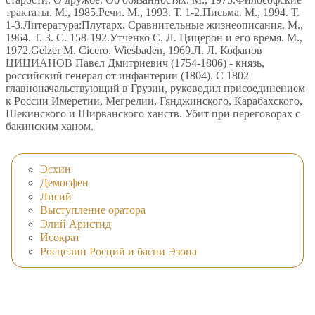
трактаты. М., 1985.Речи. М., 1993. Т. 1-2.Письма. М., 1994. Т.
1-3.Литература:Плутарх. Сравнительные жизнеописания. М.,
1964. Т. 3. С. 158-192.Утченко С. Л. Цицерон и его время. М.,
1972.Gelzer M. Cicero. Wiesbaden, 1969.Л. Л. Кофанов
ЦИЦИАНОВ Павел Дмитриевич (1754-1806) - князь,
российский генерал от инфантерии (1804). С 1802
главноначальствующий в Грузии, руководил присоединением
к России Имеретии, Мегрелии, Гянджинского, Карабахского,
Шекинского и Ширванского ханств. Убит при переговорах с
бакинским ханом.
Эсхин
Демосфен
Лисий
Выступление оратора
Элий Аристид
Исократ
Росцелин Росций и басни Эзопа