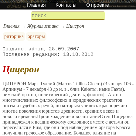
Главная
Контакты
О проекте
Главная
Журналистика
Цицерон
риторика
ораторы
admin
28.09.2007
13.10.2012
Цицерон
ЦИЦЕРОН Марк Туллий (Marcus Tullius Cicero) (3 января 106 -
Арпинум - 7 декабря 43 до н. э., близ Кайеты, ныне Гаэта),
римский оратор, политический деятель, философ. Автор
многочисленных философских и юридических трактатов,
писем и судебных речей, по которым учились красноречию
многие поколения юристов древности, средних веков и
нового времени.Происхождение и воспитаниеОтец Цицерона
принадлежал к всадническому сословию; вместе с детьми он
переселился в Рим, где они под наблюдением оратора Красса
получили греческое образование. Большое влияние на