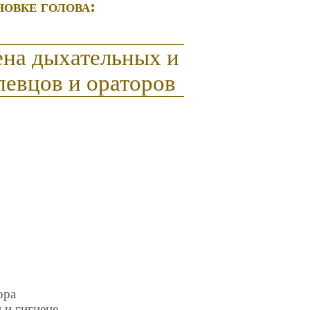
овке голова:
ена дыхательных и
певцов и ораторов
ора
 и гигиене