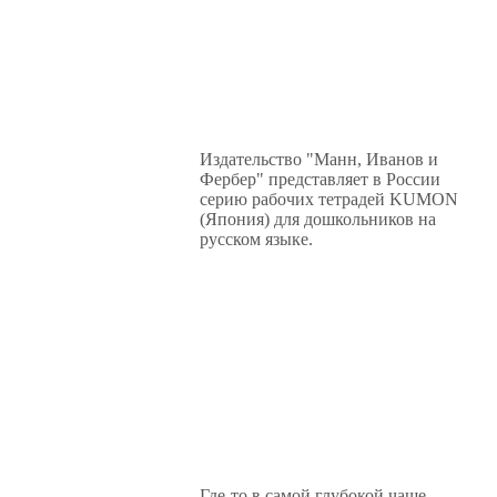
Издательство "Манн, Иванов и
Фербер" представляет в России
серию рабочих тетрадей KUMON
(Япония) для дошкольников на
русском языке.
Где-то в самой глубокой чаще