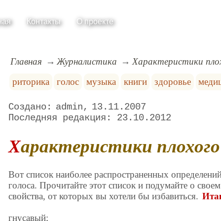
ная
Контакты
О проекте
Главная
Журналистика
Характеристики плох
риторика
голос
музыка
книги
здоровье
меди
admin
13.11.2007
23.10.2012
Характеристики плохого
Вот список наиболее распространенных определений
голоса. Прочитайте этот список и подумайте о своем
свойства, от которых вы хотели бы избавиться.
Итак
гнусавый;