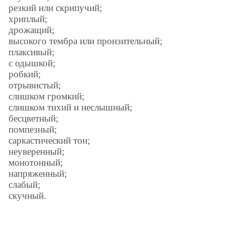
резкий или скрипучий;
хриплый;
дрожащий;
высокого тембра или пронзительный;
плаксивый;
с одышкой;
робкий;
отрывистый;
слишком громкий;
слишком тихий и неслышный;
бесцветный;
помпезный;
саркастический тон;
неуверенный;
монотонный;
напряженный;
слабый;
скучный.