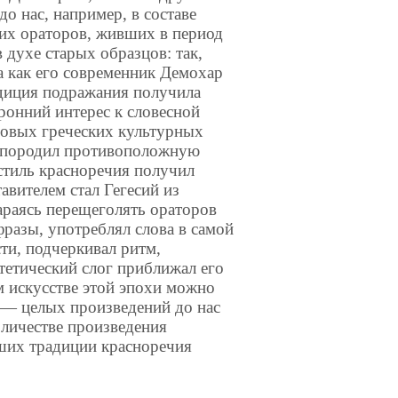
о нас, например, в составе
их ораторов, живших в период
 духе старых образцов: так,
а как его современник Демохар
адиция подражания получила
ронний интерес к словесной
новых греческих культурных
, породил противоположную
стиль красноречия получил
авителем стал Гегесий из
Стараясь перещеголять ораторов
фразы, употреблял слова в самой
ти, подчеркивал ритм,
тетический слог приближал его
м искусстве этой эпохи можно
 — целых произведений до нас
личестве произведения
ших традиции красноречия