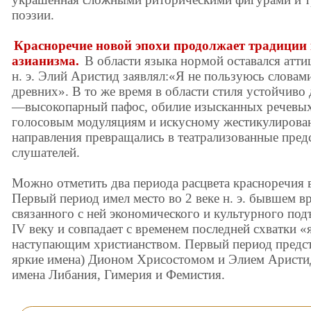
поэзии.
Красноречие новой эпохи продолжает традиции 
азианизма.
В области языка нормой оставался аттиц
н. э. Элий Аристид заявлял:«Я не пользуюсь словам
древних». В то же время в области стиля устойчиво
—высокопарный пафос, обилие изысканных речевых
голосовым модуляциям и искусному жестикулирова
направления превращались в театрализованные пред
слушателей.
Можно отметить два периода расцвета красноречия 
Первый период имел место во 2 веке н. э. бывшем в
связанного с ней экономического и культурного под
IV веку и совпадает с временем последней схватки 
наступающим христианством. Первый период предста
яркие имена) Дионом Хрисостомом и Элием Аристи
имена Либания, Гимерия и Фемистия.