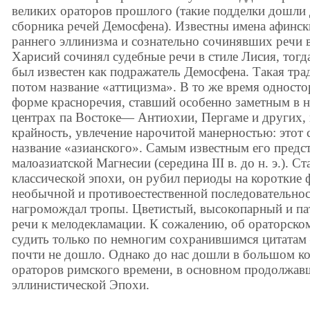
великих ораторов прошлого (такие подделки дошли д
сборника речей Демосфена). Известны имена афинск
раннего эллинизма и сознательно сочинявших речи в
Харисий сочинял судебные речи в стиле Лисия, тогд
был известен как подражатель Демосфена. Такая тр
потом название «аттицизма». В то же время односто
форме красноречия, ставший особенно заметным в 
центрах па Востоке— Антиохии, Пергаме и других
крайность, увлечение нарочитой манерностью: этот 
название «азианского». Самым известным его предст
малоазиатской Магнесии (середина III в. до н. э.). 
классической эпохи, он рубил периоды на короткие 
необычной и противоестественной последовательнос
нагромождал тропы. Цветистый, высокопарный и па
речи к мелодекламации. К сожалению, об ораторско
судить только по немногим сохранившимся цитатам
почти не дошло. Однако до нас дошли в большом ко
ораторов римского времени, в основном продолжав
эллинистической Эпохи.