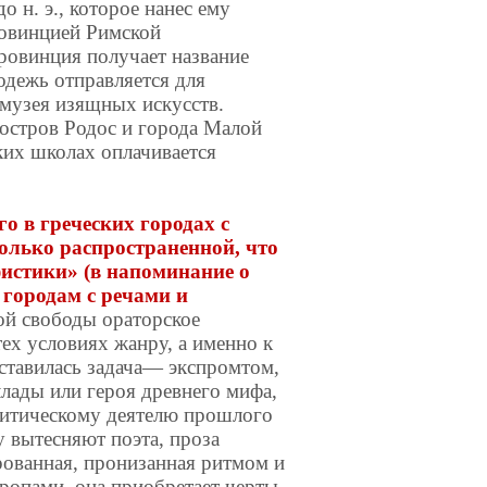
о н. э., которое нанес ему
ровинцией Римской
провинция получает название
одежь отправляется для
 музея изящных искусств.
остров Родос и города Малой
ских школах оплачивается
 в греческих городах с
только распространенной, что
офистики» (в напоминание о
о городам с речами и
ой свободы ораторское
ех условиях жанру, а именно к
ставилась задача— экспромтом,
ллады или героя древнего мифа,
литическому деятелю прошлого
у вытесняют поэта, проза
рованная, пронизанная ритмом и
опами, она приобретает черты