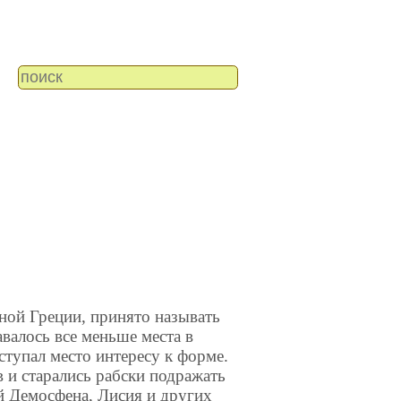
ной Греции, принято называть
валось все меньше места в
ступал место интересу к форме.
 и старались рабски подражать
й Демосфена, Лисия и других