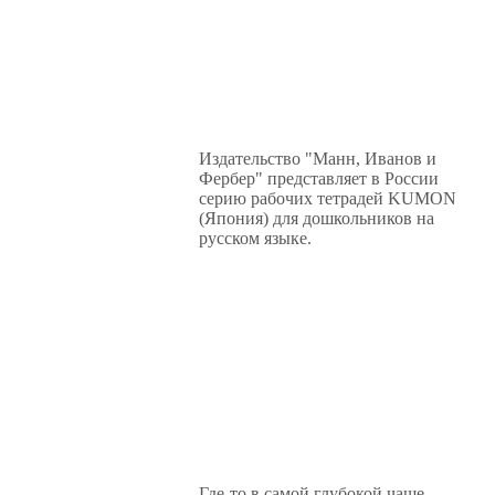
Издательство "Манн, Иванов и
Фербер" представляет в России
серию рабочих тетрадей KUMON
(Япония) для дошкольников на
русском языке.
Где-то в самой глубокой чаще