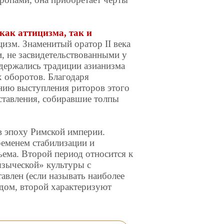
как аттицизма, так и
изм. Знаменитый оратор II века
и, не засвидетельствованными у
 держались традиции азианизма
 оборотов. Благодаря
нию выступления риторов этого
ставления, собиравшие толпы
в эпоху Римской империи.
ременем стабилизации и
ъема. Второй период относится к
«языческой» культуры с
влен (если называть наиболее
дом, второй характеризуют