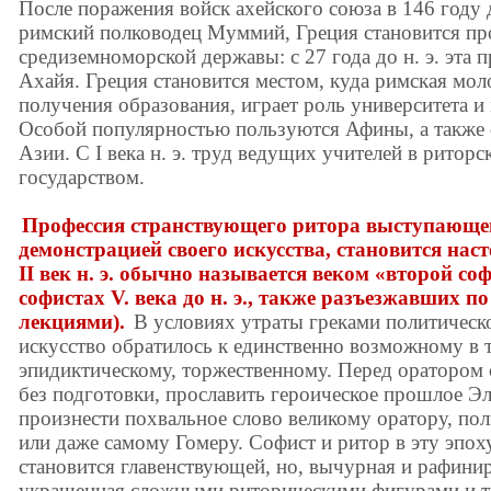
После поражения войск ахейского союза в 146 году д
римский полководец Муммий, Греция становится п
средиземноморской державы: с 27 года до н. э. эта 
Ахайя. Греция становится местом, куда римская мол
получения образования, играет роль университета и
Особой популярностью пользуются Афины, а также 
Азии. С I века н. э. труд ведущих учителей в ритор
государством.
Профессия странствующего ритора выступающего
демонстрацией своего искусства, становится нас
II век н. э. обычно называется веком «второй с
софистах V. века до н. э., также разъезжавших п
лекциями).
В условиях утраты греками политическ
искусство обратилось к единственно возможному в т
эпидиктическому, торжественному. Перед оратором 
без подготовки, прославить героическое прошлое Э
произнести похвальное слово великому оратору, по
или даже самому Гомеру. Софист и ритор в эту эпох
становится главенствующей, но, вычурная и рафини
украшенная сложными риторическими фигурами и тр