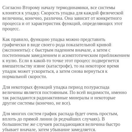
Согласно Второму началу термодинамики, все системы
клонятся к упадку. Скорость упадка для каждой физической
величины, конечно, различна. Она зависит от конкретного
процесса и от характеристик функций, определяющих этот
процесс.
Как правило, функцию упадка можно представить
графически в виде своего рода показательной кривой
(экспоненты): с быстрым падением вначале, а затем с
постепенным замедлением и асимптотическим приближением
к нулю. Если в какой-то точке этот процесс подвергнется
вмешательству извне (катастрофе), то на некоторое время
упадок может ускориться, а затем снова вернуться к
нормальной скорости.
Для некоторых функций упадка период полураспада
величины является постоянным. По всей видимости, именно
так распадаются радиоактивные минералы и некоторые
другие системы (конечно, не все).
Для многих систем график распада будет очень простым,
вплоть до прямой линии (в редчайших случаях). В
большинстве же случаев распадающаяся величина быстро
убывает вначале, затем убывание замедляется.