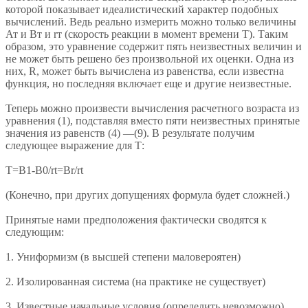
которой показывает идеалистический характер подобных
вычислений. Ведь реально измерить можно только величины
Ат и Вт и rт (скорость реакции в момент времени Т). Таким
образом, это уравнение содержит пять неизвестных величин и
не может быть решено без произвольной их оценки. Одна из
них, R, может быть вычислена из равенства, если известна
функция, но последняя включает еще и другие неизвестные.
Теперь можно произвести вычисления расчетного возраста из
уравнения (1), подставляя вместо пяти неизвестных принятые
значения из равенств (4) —(9). В результате получим
следующее выражение для Т:
T=B1-B0/rt=Br/rt
(Конечно, при других допущениях формула будет сложней.)
Принятые нами предположения фактически сводятся к
следующим:
1. Униформизм (в высшей степени маловероятен)
2. Изолированная система (на практике не существует)
3. Известные начальные условия (определить невозможно)