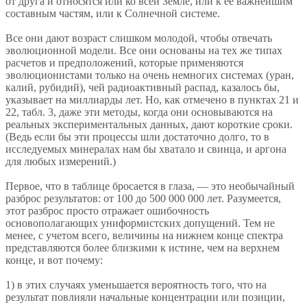
от друга и относятся или ко всей Земле, или к ее важнейшим
составным частям, или к Солнечной системе.
Все они дают возраст слишком молодой, чтобы отвечать
эволюционной модели. Все они основаны на тех же типах
расчетов и предположений, которые применяются
эволюционистами только на очень немногих системах (уран,
калий, рубидий), чей радиоактивный распад, казалось бы,
указывает на миллиарды лет. Но, как отмечено в пунктах 21 и
22, табл. 3, даже эти методы, когда они основываются на
реальных экспериментальных данных, дают короткие сроки.
(Ведь если бы эти процессы шли достаточно долго, то в
исследуемых минералах нам бы хватало и свинца, и аргона
для любых измерений.)
Первое, что в таблице бросается в глаза, — это необычайный
разброс результатов: от 100 до 500 000 000 лет. Разумеется,
этот разброс просто отражает ошибочность
основополагающих униформистских допущений. Тем не
менее, с учетом всего, величины на нижнем конце спектра
представляются более близкими к истине, чем на верхнем
конце, и вот почему:
1) в этих случаях уменьшается вероятность того, что на
результат повлияли начальные концентрации или позиции,