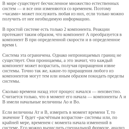
В мире существует бесчисленное множество естественных
систем — и все они изменяются со временем. Поэтому
«часами» может послужить любая из них, если только можно
получить от нее необходимую информацию.
В простой системе есть только 2 компонента. Реакции
протекают таким образом, что компонент А преобразуется в
компонент В при определенной скорости и в определенное
время t.
Система эта ограничена. Однако непроницаемых границ не
существует. Они проницаемы, а это значит, что каждый
компонент может возрастать, получая приращения извне
системы. Точно так же, какие-то приращения любого из
компонентов могут тем или иным образом покидать пределы
системы.
Сколько времени назад этот процесс начался — неизвестно.
Считается только, что в момент его начала — компоненты А и
В имели начальные величины Ао и Во.
Если величины Ат и В, измерить в момент времени Т, то
значение Т будет «расчётным возрастом» системы или, по
крайней мере, временем с момента начала изменений в
системе. Его можно вычислить специальной формуле, анализ