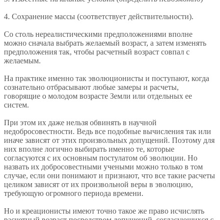
4. Сохранение массы (соответствует действительности).
Со столь нереалистическими предположениями вполне
можно сначала выбрать желаемый возраст, а затем изменять
предположения так, чтобы расчетный возраст совпал с
желаемым.
На практике именно так эволюционисты и поступают, когда
сознательно отбрасывают любые замеры и расчеты,
говорящие о молодом возрасте Земли или отдельных ее
систем.
При этом их даже нельзя обвинять в научной
недобросовестности. Ведь все подобные вычисления так или
иначе зависят от этих произвольных допущений. Поэтому для
них вполне логично выбирать именно те, которые
согласуются с их основным постулатом об эволюции. Но
назвать их добросовестными учеными можно только в том
случае, если они понимают и признают, что все такие расчеты
целиком зависят от их произвольной веры в эволюцию,
требующую огромного периода времени.
Но и креационисты имеют точно такое же право исчислять
расчетный возраст посредством допущений, согласующихся с