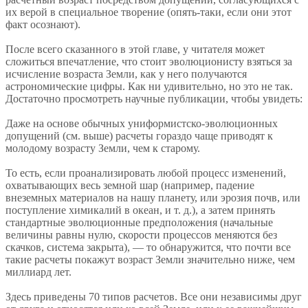
их верой в специальное творение (опять-таки, если они этот
факт осознают).
После всего сказанного в этой главе, у читателя может
сложиться впечатление, что стоит эволюционисту взяться за
исчисление возраста Земли, как у него получаются
астрономические цифры. Как ни удивительно, но это не так.
Достаточно просмотреть научные публикации, чтобы увидеть:
Даже на основе обычных униформистско-эволюционных
допущений (см. выше) расчеты гораздо чаще приводят к
молодому возрасту Земли, чем к старому.
То есть, если проанализировать любой процесс изменений,
охватывающих весь земной шар (например, падение
внеземных материалов на нашу планету, или эрозия почв, или
поступление химикалий в океан, и т. д.), а затем принять
стандартные эволюционные предположения (начальные
величины равны нулю, скорости процессов меняются без
скачков, система закрыта), — то обнаружится, что почти все
такие расчеты покажут возраст Земли значительно ниже, чем
миллиард лет.
Здесь приведены 70 типов расчетов. Все они независимы друг