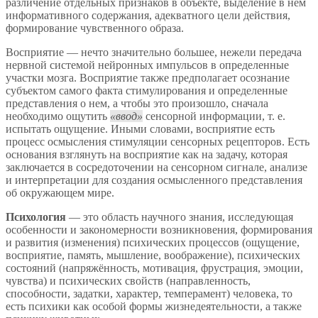
различение отдельных признаков в объекте, выделение в нём
информативного содержания, адекватного цели действия,
формирование чувственного образа.
Восприятие — нечто значительно большее, нежели передача
нервной системой нейронных импульсов в определенные
участки мозга. Восприятие также предполагает осознание
субъектом самого факта стимулирования и определенные
представления о нем, а чтобы это произошло, сначала
необходимо ощутить
ввод
сенсорной информации, т. е.
испытать ощущение. Иными словами, восприятие есть
процесс осмысления стимуляции сенсорных рецепторов. Есть
основания взглянуть на восприятие как на задачу, которая
заключается в сосредоточении на сенсорном сигнале, анализе
и интерпретации для создания осмысленного представления
об окружающем мире.
Психология
— это область научного знания, исследующая
особенности и закономерности возникновения, формирования
и развития (изменения) психических процессов (ощущение,
восприятие, память, мышление, воображение), психических
состояний (напряжённость, мотивация, фрустрация, эмоции,
чувства) и психических свойств (направленность,
способности, задатки, характер, темперамент) человека, то
есть психики как особой формы жизнедеятельности, а также