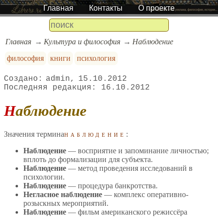
Главная
Контакты
О проекте
Главная
Культура и философия
Наблюдение
философия
книги
психология
admin
15.10.2012
16.10.2012
Наблюдение
Значения термина
наблюдение
:
Наблюдение
— восприятие и запоминание личностью;
вплоть до формализации для субъекта.
Наблюдение
— метод проведения исследований в
психологии.
Наблюдение
— процедура банкротства.
Негласное наблюдение
— комплекс оперативно-
розыскных мероприятий.
Наблюдение
— фильм американского режиссёра