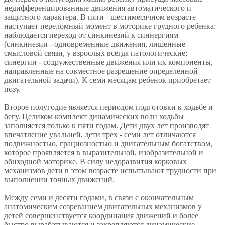
недифференцированные движения автоматического и
защитного характера. В пяти - шестимесячном возрасте
наступает переломный момент в моторике грудного ребенка:
наблюдается переход от синкинезий к синнергиям
(синкинезии - одновременные движения, лишенные
смысловой связи, у взрослых всегда патологические;
синергии - содружественные движения или их компоненты,
направленные на совместное разрешение определенной
двигательной задачи). К семи месяцам ребенок приобретает
позу.
Второе полугодие является периодом подготовки к ходьбе и
бегу. Целиком комплект динамических волн ходьбы
заполняется только к пяти годам. Дети двух лет производят
впечатление увальней, дети трех - семи лет отличаются
подвижностью, грациозностью и двигательным богатством,
которое проявляется в выразительной, изобразительной и
обиходной моторике. В силу недоразвития корковых
механизмов дети в этом возрасте испытывают трудности при
выполнении точных движений.
Между семи и десяти годами, в связи с окончательным
анатомическим созреванием двигательных механизмов у
детей совершенствуется координация движений и более
быстро вырабатываются и закрепляются динамические