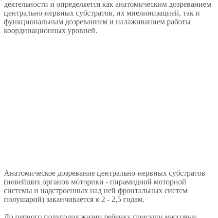
деятельности и определяется как анатомическим дозреванием
центрально-нервных субстратов, их миелинизацией, так и
функциональным дозреванием и налаживанием работы
координационных уровней.
Анатомическое дозревание центрально-нервных субстратов
(новейших органов моторики - пирамидной моторной
системы и надстроенных над ней фронтальных систем
полушарий) заканчивается к 2 - 2,5 годам.
До первого полугодия жизни ребенку присущи массовые