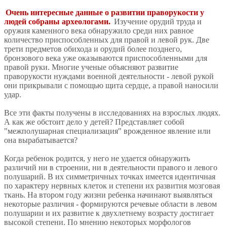
Очень интересные данные о развитии праворукости у
людей собраны археологами.
Изучение орудий труда и
оружия каменного века обнаружило среди них равное
количество приспособленных для правой и левой рук. Две
трети предметов обихода и орудий более позднего,
бронзового века уже оказываются приспособленными для
правой руки. Многие ученые объясняют развитие
праворукости нуждами военной деятельности - левой рукой
они прикрывали с помощью щита сердце, а правой наносили
удар.
Все эти факты получены в исследованиях на взрослых людях.
А как же обстоит дело у детей? Представляет собой
"межполушарная специализация" врожденное явление или
она вырабатывается?
Когда ребенок родится, у него не удается обнаружить
различий ни в строении, ни в деятельности правого и левого
полушарий. В их симметричных точках имеется идентичная
по характеру нервных клеток и степени их развития мозговая
ткань. На втором году жизни ребенка начинают выявляться
некоторые различия - формируются речевые области в левом
полушарии и их развитие к двухлетнему возрасту достигает
высокой степени. По мнению некоторых морфологов