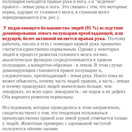
полушария находятся правые рука и нога, а в "ведении"
правого - левые рука и нога. Это связано с тем, что моторные
нервы, идущие от головного мозга, в спинном мозге
перекрещиваются (см. рис.).
У подавляющего большинства людей (95 %) вследствие
доминирования левого полушария преобладающей, или
ведущей, более активной является правая рука.
Поэтому
работать, писать и есть с помощью правой руки привычно
считается единственно нормальным. Однако у некоторых
людей в процессе развития головного мозга логико-
аналитические функции сосредоточиваются в правом
полушарии, а конкретно-образные - в левом. В этом случае
доминирующим становится правое полушарие и,
следовательно, преобладающей - левая рука. Никто пока не
может объяснить, почему часть людей правши, а часть - левши
и почему праворуких людей значительно больше, чем
леворуких, но ясно одно: леворукость - не порок и не дефект.
Оба варианта развития нормальны.
Исследования, которые проводились в этом направлении,
свидетельствуют о том, что тенденция пользоваться
преимущественно правой или левой рукой отмечается только
у людей. Животные примерно с одинаковой частотой
пользуются обеими лапами.