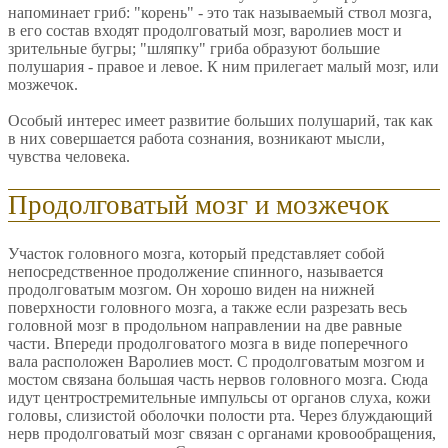
напоминает гриб: "корень" - это так называемый ствол мозга,
в его состав входят продолговатый мозг, варолиев мост и
зрительные бугры; "шляпку" гриба образуют большие
полушария - правое и левое. К ним прилегает малый мозг, или
мозжечок.
Особый интерес имеет развитие больших полушарий, так как
в них совершается работа сознания, возникают мысли,
чувства человека.
Продолговатый мозг и мозжечок
Участок головного мозга, который представляет собой
непосредственное продолжение спинного, называется
продолговатым мозгом. Он хорошо виден на нижней
поверхности головного мозга, а также если разрезать весь
головной мозг в продольном направлении на две равные
части. Впереди продолговатого мозга в виде поперечного
вала расположен Варолиев мост. С продолговатым мозгом и
мостом связана большая часть нервов головного мозга. Сюда
идут центростремительные импульсы от органов слуха, кожи
головы, слизистой оболочки полости рта. Через блуждающий
нерв продолговатый мозг связан с органами кровообращения,