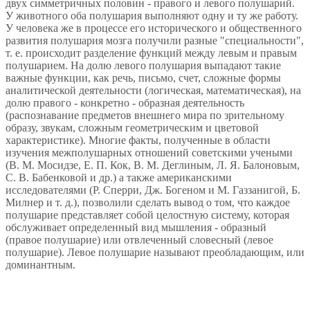
двух симметричных половин - правого и левого полушарий.
У животного оба полушария выполняют одну и ту же работу.
У человека же в процессе его исторического и общественного
развития полушария мозга получили разные "специальности",
т. е. происходит разделение функций между левым и правым
полушарием. На долю левого полушария выпадают такие
важные функции, как речь, письмо, счет, сложные формы
аналитической деятельности (логическая, математическая), на
долю правого - конкретно - образная деятельность
(распознавание предметов внешнего мира по зрительному
образу, звукам, сложным геометрическим и цветовой
характеристике). Многие факты, полученные в области
изучения межполушарных отношений советскими учеными
(В. М. Мосидзе, Е. П. Кок, В. М. Деглиным, Л. Я. Балоновым,
С. В. Бабенковой и др.) а также американскими
исследователями (Р. Сперри, Дж. Богеном и М. Газзанигой, Б.
Милнер и т. д.), позволили сделать вывод о том, что каждое
полушарие представляет собой целостную систему, которая
обслуживает определенный вид мышления - образный
(правое полушарие) или отвлеченный словесный (левое
полушарие). Левое полушарие называют преобладающим, или
доминантным.