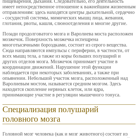
пищеварения, дыхания. Следовательно, его деятельность
имеет непосредственное отношение к важнейшим жизненным
отправлениям: здесь находятся центры дыхательной, сердечно
- сосудистой системы, мимических мышц лица, жевания,
глотания, рвоты, кашля, слюноотделения и многие другие.
Позади продолговатого мозга и Варолиева моста расположен
мозжечок. Поверхность мозжечка испещрена
многотысячными бороздками, состоит из серого вещества.
Сюда направляются импульсы с периферии, в частности, от
всех мышц тела, а также из коры больших полушарий и
других отделов мозга. Мозжечок принимает участие в
координации движений. Нарушение этой функции
наблюдается при некоторых заболеваниях, а также при
опьянении. Небольшой участок мозга, расположенный над
Варолиевым мостом, называется средним мозгом. Здесь
находится скопление нервных клеток, или ядра,
принимающие участие в регуляции мышечного тонуса.
Специализация полушарий
головного мозга
Головной мозг человека (как и мозг животного) состоит из