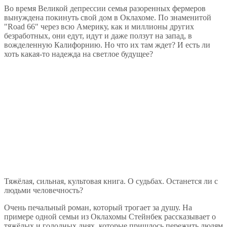
Во время Великой депрессии семья разоренных фермеров
вынуждена покинуть свой дом в Оклахоме. По знаменитой
"Road 66" через всю Америку, как и миллионы других
безработных, они едут, идут и даже ползут на запад, в
вожделенную Калифорнию. Но что их там ждет? И есть ли
хоть какая-то надежда на светлое будущее?
Тяжёлая, сильная, культовая книга. О судьбах. Останется ли с
людьми человечность?
Очень печальный роман, который трогает за душу. На
примере одной семьи из Оклахомы Стейнбек рассказывает о
тяжёлых и голодных днях, которые пришлось пережить людям