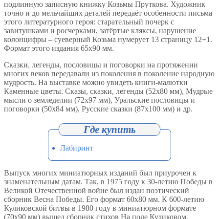
подлинную записную книжку Козьмы Пруткова. Художник
точно и до мельчайших деталей передаёт особенности письма
этого литературного героя: старательный почерк с
завитушками и росчерками, затёртые кляксы, нарушение
колонцифры – суеверный Козьма нумерует 13 страницу 12+1.
Формат этого издания 65х90 мм.
Сказки, легенды, пословицы и поговорки на протяжении
многих веков передавали из поколения в поколение народную
мудрость. На выставке можно увидеть книги-малютки
Каменные цветы. Сказы, сказки, легенды (52х80 мм), Мудрые
мысли о земледелии (72х97 мм), Уральские пословицы и
поговорки (50х84 мм), Русские сказки (87х100 мм) и др.
Лабиринт
Выпуск многих миниатюрных изданий был приурочен к
знаменательным датам. Так, в 1975 году к 30-летию Победы в
Великой Отечественной войне был издан поэтический
сборник Весна Победы. Его формат 60х80 мм. К 600-летию
Куликовской битвы в 1980 году в миниатюрном формате
(70х90 мм) вышел сборник стихов На поле Куликовом.