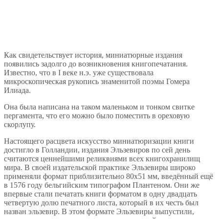
Как свидетельствует история, миниатюрные издания
появились задолго до возникновения книгопечатания.
Известно, что в I веке н.э. уже существовала
микроскопическая рукопись знаменитой поэмы Гомера
Илиада.
Она была написана на таком маленьком и тонком свитке
пергамента, что его можно было поместить в ореховую
скорлупу.
Настоящего расцвета искусство миниатюризации книги
достигло в Голландии, издания Эльзевиров по сей день
считаются ценнейшими реликвиями всех книгохранилищ
мира. В своей издательской практике Эльзевиры широко
применяли формат приблизительно 80х51 мм, введённый ещё
в 1576 году бельгийским типографом Плантеном. Они же
впервые стали печатать книги форматом в одну двадцать
четвертую долю печатного листа, который в их честь был
назван эльзевир. В этом формате Эльзевиры выпустили,