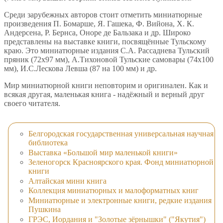
Среди зарубежных авторов стоит отметить миниатюрные
произведения П. Бомарше, Я. Гашека, Ф. Вийона, Х. К.
Андерсена, Р. Бернса, Оноре де Бальзака и др. Широко
представлены на выставке книги, посвящённые Тульскому
краю. Это миниатюрные издания С.А. Рассаднева Тульский
пряник (72х97 мм), А.Тихоновой Тульские самовары (74х100
мм), И.С.Лескова Левша (87 на 100 мм) и др.
Мир миниатюрной книги неповторим и оригинален. Как и
всякая другая, маленькая книга - надёжный и верный друг
своего читателя.
Белгородская государственная универсальная научная
библиотека
Выставка «Большой мир маленькой книги»
Зеленогорск Красноярского края. Фонд миниатюрной
книги
Алтайская мини книга
Коллекция миниатюрных и малоформатных книг
Миниатюрные и электронные книги, редкие издания
Пушкина
ГРЭС, Иордания и "Золотые зёрнышки" ("Якутия")