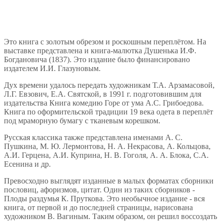
Это книга с золотым обрезом и роскошным переплётом. На
выставке представлена и книга-малютка Душенька И.Ф.
Богдановича (1837). Это издание было финансировано
издателем И.И. Глазуновым.
Дух времени удалось передать художникам Т.А. Арзамасовой,
Л.Г. Евзович, Е.А. Cвятской, в 1991 г. подготовившим для
издательства Книга комедию Горе от ума А.С. Грибоедова.
Книга по оформительской традиции 19 века одета в переплёт
под мраморную бумагу с тканевым корешком.
Русская классика также представлена именами А. C.
Пушкина, М. Ю. Лермонтова, Н. А. Некрасова, А. Кольцова,
А.И. Герцена, А.И. Куприна, Н. В. Гоголя, А. А. Блока, С.А.
Есенина и др.
Превосходно выглядят изданные в малых форматах сборники
пословиц, афоризмов, цитат. Один из таких сборников -
Плоды раздумья К. Пруткова. Это необычное издание - вся
книга, от первой и до последней страницы, нарисована
художником В. Вагиным. Таким образом, он решил воссоздать