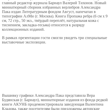
главный редактор журнала Барнаул Валерий Тихонов. Новый
миниатюрный сборник избранных верлибров Александра
Пака издан Литературным фондом Август, напечатан в
типографии АлМи (г. Москва). Книга Пропажа ребра (6 см х 9
см, 72 стр., 50 экз., твёрдый переплёт, натуральная кожа с
тиснением, закладка-тесьма) относится к разряду
коллекционных изданий.
В рамках презентации гости смогли увидеть три специальные
выставочные экспозиции.
Вышивку графики Александра Пака представила Вера
Будянская (г. Барнаул), миниатюрные издания из фонда редкой
книги АКУНБ продемонстрировала заведующая Валентина
Кладова, также посетителям были предложены авторские