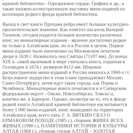
краевой библиотеки - Одноразовое сердце, Графика и др., а
также книжно-иллюстративную выставку мини-изданий из
коллекции редкого фонда краевой библиотеки.
Выход в свет книги Пропажа ребра имеет большое культурно-
просветительское значение. Как отметил писатель Валерий
Тихонов, сегодня издается большое количество различных
книг, но миниатюрные издания – явление достаточно редкое
не только в Алтайском крае, но и в России в целом. Первое
мини-издание было напечатано на Московском печатном
дворе в 1639 г. Называлось оно Святцы (71х97 мм). До конца
XIX в. самой маленькой в мире считалась книга, изданная в
Голландии в 1674 г. размером 8х12 мм. Широкое
распространение мини-изданий в России началось в 1960-х гг.
Безусловное лидерство в этом плане принадлежит Москве,
Санкт-Петербургу, затем идут такие города, как Пермь и
Челябинск. Миниатюрные книги печатаются и в Сибирском
федеральном округе - Омске, Новосибирске, Томске и,
конечно же, в Барнауле. Однако, несмотря на то, что в фонде
редкой книги Алтайской краевой библиотеки насчитывается
более 1 000 мини-изданий, книг, вышедших на территории
Алтайского края, всего пять: Г. А. ВЯТКИН СКАЗ О
ЕРМАКОВОМ ПОХОДЕ (1985 г.), сборник ЖИВЕЕ ВСЕХ
ЖИВЫХ (1980 г.), ПАМЯТНИКИ ИСТОРИИ И КУЛЬТУРЫ
АЛТАЯ (1968 г.), сборник стихов АЛТАЙ – ЗОЛОТАЯ