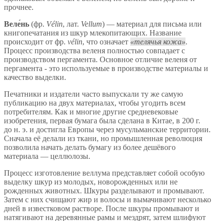
прочнее.
Веле́нь
(фр.
Vélin
, лат.
Vellum
) — материал для письма или
книгопечатания из шкур млекопитающих. Название
происходит от фр.
vélin
, что означает
телячья кожа
.
Процесс производства веленя полностью совпадает с
производством пергамента. Основное отличие веленя от
пергамента - это используемые в производстве материалы и
качество выделки.
Печатники и издатели часто выпускали ту же самую
публикацию на двух материалах, чтобы угодить всем
потребителям. Как и многие другие средневековые
изобретения, первая бумага была сделана в Китае, в 200 г.
до н. э. и достигла Европы через мусульманские территории.
Сначала её делали из ткани, но промышленная революция
позволила начать делать бумагу из более дешёвого
материала — целлюлозы.
Процесс изготовление веллума представляет собой особую
выделку шкур из молодых, новорожденных или не
рожденных животных. Шкуры разделывают и промывают.
Затем с них счищают жир и волосы и вымачивают несколько
дней в известковом растворе. После шкуры промывают и
натягивают на деревянные рамы и мездрят, затем шлифуют