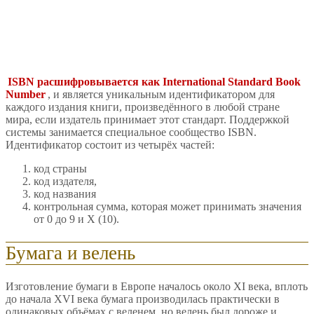
ISBN расшифровывается как International Standard Book
Number
, и является уникальным идентификатором для
каждого издания книги, произведённого в любой стране
мира, если издатель принимает этот стандарт. Поддержкой
системы занимается специальное сообщество ISBN.
Идентификатор состоит из четырёх частей:
код страны
код издателя,
код названия
контрольная сумма, которая может принимать значения
от 0 до 9 и X (10).
Бумага и велень
Изготовление бумаги в Европе началось около XI века, вплоть
до начала XVI века бумага производилась практически в
одинаковых объёмах с веленем, но велень был дороже и