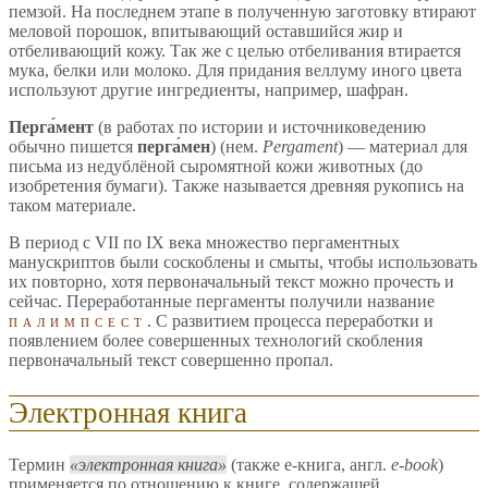
пемзой. На последнем этапе в полученную заготовку втирают
меловой порошок, впитывающий оставшийся жир и
отбеливающий кожу. Так же с целью отбеливания втирается
мука, белки или молоко. Для придания веллуму иного цвета
используют другие ингредиенты, например, шафран.
Перга́мент
(в работах по истории и источниковедению
обычно пишется
перга́мен
) (нем.
Pergament
) — материал для
письма из недублёной сыромятной кожи животных (до
изобретения бумаги). Также называется древняя рукопись на
таком материале.
В период с VII по IX века множество пергаментных
манускриптов были соскоблены и смыты, чтобы использовать
их повторно, хотя первоначальный текст можно прочесть и
сейчас. Переработанные пергаменты получили название
палимпсест
. С развитием процесса переработки и
появлением более совершенных технологий скобления
первоначальный текст совершенно пропал.
Электронная книга
Термин
электронная книга
(также e-книга, англ.
e-book
)
применяется по отношению к книге, содержащей