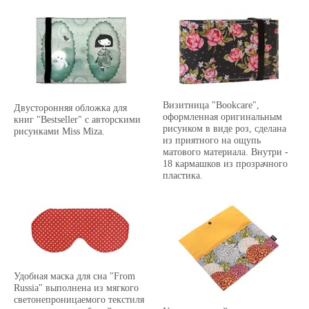
располагается по два кармашка
из прозрачного пластика.
Визитница рассчитана на 40
визиток.
Визитница "Bookcare",
Двусторонняя обложка для
оформленная оригинальным
книг "Bestseller" с авторскими
рисунком в виде роз, сделана
рисунками Miss Miza.
из приятного на ощупь
матового материала. Внутри -
18 кармашков из прозрачного
пластика.
Удобная маска для сна "From
Russia" выполнена из мягкого
светонепроницаемого текстиля