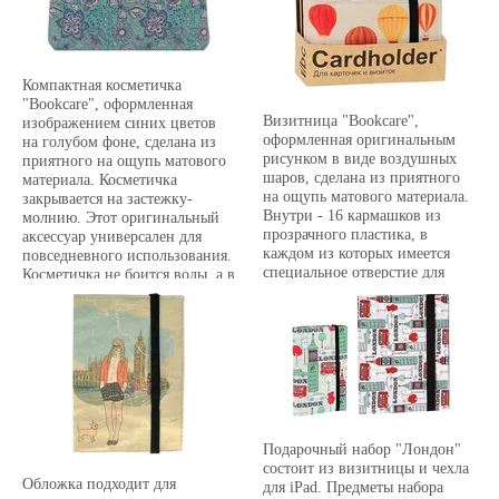
Компактная косметичка
"Bookcare", оформленная
Визитница "Bookcare",
изображением синих цветов
оформленная оригинальным
на голубом фоне, сделана из
рисунком в виде воздушных
приятного на ощупь матового
шаров, сделана из приятного
материала. Косметичка
на ощупь матового материала.
закрывается на застежку-
Внутри - 16 кармашков из
молнию. Этот оригинальный
прозрачного пластика, в
аксессуар универсален для
каждом из которых имеется
повседневного использования.
специальное отверстие для
Косметичка не боится воды, а в
пальца, с помощью которого
случае загрязнения ее можно
легче достать визитку.
постирать в стиральной
машине.
Подарочный набор "Лондон"
состоит из визитницы и чехла
Обложка подходит для
для iPad. Предметы набора