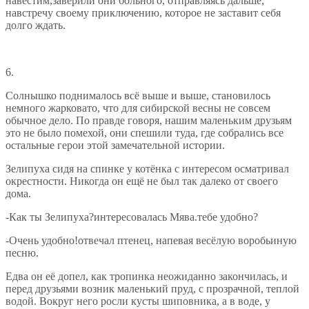
навестим,заверили они больного, отправляясь дальше,
навстречу своему приключению, которое не заставит себя
долго ждать.
6.
Солнышко поднималось всё выше и выше, становилось
немного жарковато, что для сибирской весны не совсем
обычное дело. По правде говоря, нашим маленьким друзьям
это не было помехой, они спешили туда, где собрались все
остальные герои этой замечательной истории.
Зелипуха сидя на спинке у котёнка с интересом осматривал
окрестности. Никогда он ещё не был так далеко от своего
дома.
-Как ты Зелипуха?интересовалась Мява.тебе удобно?
-Очень удобно!отвечал птенец, напевая весёлую воробьиную
песню.
Едва он её допел, как тропинка неожиданно закончилась, и
перед друзьями возник маленький пруд, с прозрачной, теплой
водой. Вокруг него росли кусты шиповника, а в воде, у