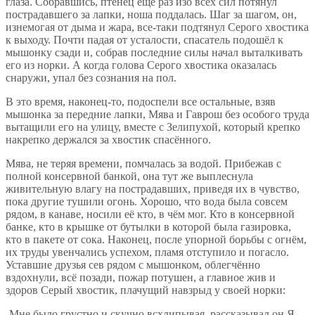
глаза. Собравшись, птенец ещё раз изо всех сил потянул
пострадавшего за лапки, ноша поддалась. Шаг за шагом, он,
изнемогая от дыма и жара, все-таки подтянул Серого хвостика
к выходу. Почти падая от усталости, спасатель подошёл к
мышонку сзади и, собрав последние силы начал выталкивать
его из норки. А когда голова Серого хвостика оказалась
снаружи, упал без сознания на пол.
В это время, наконец-то, подоспели все остальные, взяв
мышонка за передние лапки, Мява и Гаврош без особого труда
вытащили его на улицу, вместе с Зелипухой, который крепко
накрепко держался за хвостик спасённого.
Мява, не теряя времени, помчалась за водой. Прибежав с
полной консервной банкой, она тут же выплеснула
живительную влагу на пострадавших, приведя их в чувство,
пока другие тушили огонь. Хорошо, что вода была совсем
рядом, в канаве, носили её кто, в чём мог. Кто в консервной
банке, кто в крышке от бутылки в которой была газировка,
кто в пакете от сока. Наконец, после упорной борьбы с огнём,
их труды увенчались успехом, пламя отступило и погасло.
Уставшие друзья сев рядом с мышонком, облегчённо
вздохнули, всё позади, пожар потушен, а главное жив и
здоров Серый хвостик, плачущий навзрыд у своей норки:
-Мне было грустно и скучно,всхлипывая, рассказывал он.Я