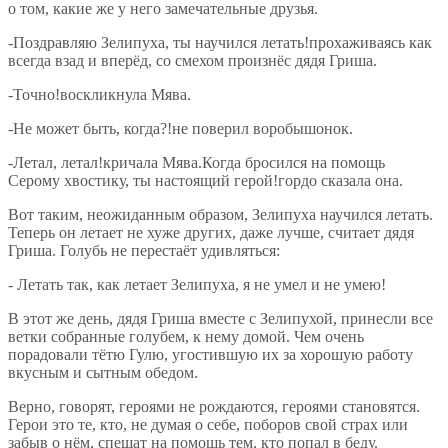
о том, какие же у него замечательные друзья.
-Поздравляю Зелипуха, ты научился летать!прохаживаясь как
всегда взад и вперёд, со смехом произнёс дядя Гриша.
-Точно!воскликнула Мява.
-Не может быть, когда?!не поверил воробышонок.
-Летал, летал!кричала Мява.Когда бросился на помощь
Серому хвостику, ты настоящий герой!гордо сказала она.
Вот таким, неожиданным образом, Зелипуха научился летать.
Теперь он летает не хуже других, даже лучше, считает дядя
Гриша. Голубь не перестаёт удивляться:
- Летать так, как летает Зелипуха, я не умел и не умею!
В этот же день, дядя Гриша вместе с Зелипухой, принесли все
ветки собранные голубем, к нему домой. Чем очень
порадовали тётю Гулю, угостившую их за хорошую работу
вкусным и сытным обедом.
Верно, говорят, героями не рождаются, героями становятся.
Герои это те, кто, не думая о себе, поборов свой страх или
забыв о нём, спешат на помощь тем, кто попал в беду.