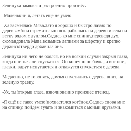
Зелипуха замялся и растроенно произнёс:
-Маленький я, летать ещё не умею.
-Ха!засмеялась Мява.Зато я хорошо и быстро лазаю по
деревьям!она стремительно вскарабкалась на дерево и села на
ветку рядом с дуплом.Садись ко мне спинку,переведя дух,
скомандовала Мява,возьмись лапками за шёрстку и крепко
держись!твёрдо добавила она.
Зелипуха ни чего не боялся, но на всякий случай закрыл глаза,
когда они начали спускаться. Он конечно не бояка, а вот они,
глазки, вдруг испугаются и откажутся спускаться с дерева.
Медленно, не торопясь, друзья спустились с дерева вниз, на
зелёную травку.
-Ух, ты!открыв глаза, взволнованно произнёс птенец.
-Я ещё не такое умею!похвастался котёнок.Садись снова мне
на спинку, пойдём гулять и знакомиться с моими друзьями.