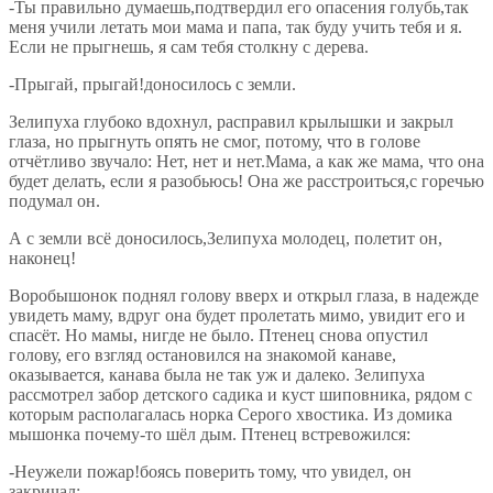
-Ты правильно думаешь,подтвердил его опасения голубь,так
меня учили летать мои мама и папа, так буду учить тебя и я.
Если не прыгнешь, я сам тебя столкну с дерева.
-Прыгай, прыгай!доносилось с земли.
Зелипуха глубоко вдохнул, расправил крылышки и закрыл
глаза, но прыгнуть опять не смог, потому, что в голове
отчётливо звучало: Нет, нет и нет.Мама, а как же мама, что она
будет делать, если я разобьюсь! Она же расстроиться,с горечью
подумал он.
А с земли всё доносилось,Зелипуха молодец, полетит он,
наконец!
Воробышонок поднял голову вверх и открыл глаза, в надежде
увидеть маму, вдруг она будет пролетать мимо, увидит его и
спасёт. Но мамы, нигде не было. Птенец снова опустил
голову, его взгляд остановился на знакомой канаве,
оказывается, канава была не так уж и далеко. Зелипуха
рассмотрел забор детского садика и куст шиповника, рядом с
которым располагалась норка Серого хвостика. Из домика
мышонка почему-то шёл дым. Птенец встревожился:
-Неужели пожар!боясь поверить тому, что увидел, он
закричал: