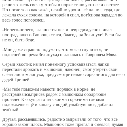
решил зажечь свечку, чтобы в норке стало уютнее и светлее.
Но после того как зажёг, нечайно уронил её на пол, туда, где
лежала сухая солома, на которой я спал, вот!снова зарыдал во
весь голос погорелец.
-Ничего-ничего, главное ты цел и невредим,успокаивал
пострадавшего Гаврош,кстати, благодаря Зелипухе! Если бы
не он, быть беде.
-Мне даже страшно подумать, что могло случиться, не
подоспей вовремя Зелипуха,согласилась с Гаврошем Мява.
Серый хвостик начал понемногу успокаиваться, лапки
перестали дрожать и мышонок, наконец, смог утереть свои
слёзы листом лопуха, предусмотрительно сорванного для него
дядей Гришей.
-Мы тебе поможем навести порядок в норке, не
расстраивайся,присев рядом с мышонком ободряюще
произнёс Квакуш,а то ты своими горючими слезами
подожжешь ещё и канаву с водой,улыбнувшись, добавил
зелёный.
Друзья, рассмеявшись, радостно запрыгали от того, что всё
хорошо закончилось. Мышонок тоже прыгал и смеялся, думая