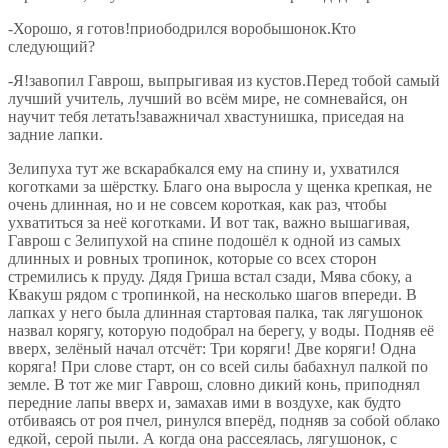
-Хорошо, я готов!приободрился воробышонок.Кто
следующий?
-Я!завопил Гаврош, выпрыгивая из кустов.Перед тобой самый
лучший учитель, лучший во всём мире, не сомневайся, он
научит тебя летать!заважничал хвастунишка, приседая на
задние лапки.
Зелипуха тут же вскарабкался ему на спину и, ухватился
коготками за шёрстку. Благо она выросла у щенка крепкая, не
очень длинная, но и не совсем короткая, как раз, чтобы
ухватиться за неё коготками. И вот так, важно вышагивая,
Гаврош с Зелипухой на спине подошёл к одной из самых
длинных и ровных тропинок, которые со всех сторон
стремились к пруду. Дядя Гриша встал сзади, Мява сбоку, а
Квакуш рядом с тропинкой, на несколько шагов впереди. В
лапках у него была длинная стартовая палка, так лягушонок
назвал корягу, которую подобрал на берегу, у воды. Подняв её
вверх, зелёный начал отсчёт: Три коряги! Две коряги! Одна
коряга! При слове старт, он со всей силы бабахнул палкой по
земле. В тот же миг Гаврош, словно дикий конь, приподнял
передние лапы вверх и, замахав ими в воздухе, как будто
отбиваясь от роя пчел, ринулся вперёд, подняв за собой облако
едкой, серой пыли. А когда она рассеялась, лягушонок, с