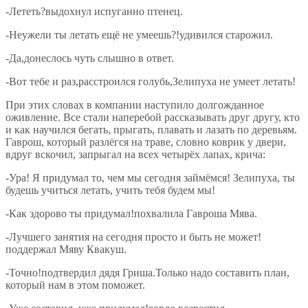
-Лететь?выдохнул испуганно птенец.
-Неужели ты летать ещё не умеешь?!удивился старожил.
-Да,донеслось чуть слышно в ответ.
-Вот тебе и раз,расстроился голубь,Зелипуха не умеет летать!
При этих словах в компании наступило долгожданное
оживление. Все стали наперебой рассказывать друг другу, кто
и как научился бегать, прыгать, плавать и лазать по деревьям.
Гаврош, который разлёгся на траве, словно коврик у двери,
вдруг вскочил, запрыгал на всех четырёх лапах, крича:
-Ура! Я придумал то, чем мы сегодня займёмся! Зелипуха, ты
будешь учиться летать, учить тебя будем мы!
-Как здорово ты придумал!похвалила Гавроша Мява.
-Лучшего занятия на сегодня просто и быть не может!
поддержал Мяву Квакуш.
-Точно!подтвердил дядя Гриша.Только надо составить план,
который нам в этом поможет.