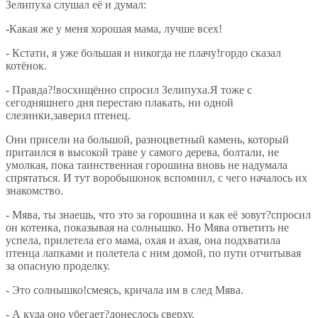
Зелипуха слушал её и думал:
-Какая же у меня хорошая мама, лучше всех!
- Кстати, я уже большая и никогда не плачу!гордо сказал
котёнок.
- Правда?!восхищённо спросил Зелипуха.Я тоже с
сегодняшнего дня перестаю плакать, ни одной
слезинки,заверил птенец.
Они присели на большой, разноцветный камень, который
притаился в высокой траве у самого дерева, болтали, не
умолкая, пока таинственная горошина вновь не надумала
спрятаться. И тут воробышонок вспомнил, с чего началось их
знакомство.
- Мява, ты знаешь, что это за горошина и как её зовут?спросил
он котенка, показывая на солнышко. Но Мява ответить не
успела, прилетела его мама, охая и ахая, она подхватила
птенца лапками и полетела с ним домой, по пути отчитывая
за опасную проделку.
- Это солнышко!смеясь, кричала им в след Мява.
- А куда оно убегает?донеслось сверху.