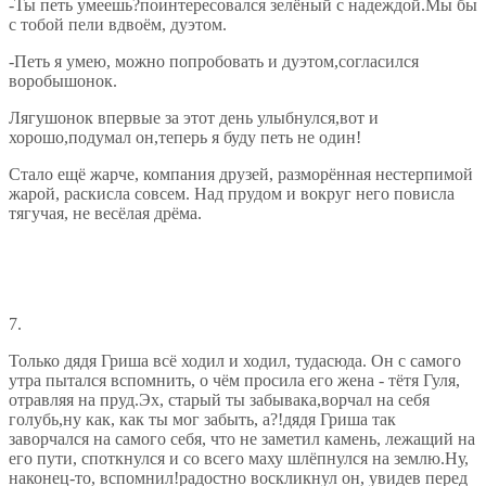
-Ты петь умеешь?поинтересовался зелёный с надеждой.Мы бы
с тобой пели вдвоём, дуэтом.
-Петь я умею, можно попробовать и дуэтом,согласился
воробышонок.
Лягушонок впервые за этот день улыбнулся,вот и
хорошо,подумал он,теперь я буду петь не один!
Стало ещё жарче, компания друзей, разморённая нестерпимой
жарой, раскисла совсем. Над прудом и вокруг него повисла
тягучая, не весёлая дрёма.
7.
Только дядя Гриша всё ходил и ходил, тудасюда. Он с самого
утра пытался вспомнить, о чём просила его жена - тётя Гуля,
отравляя на пруд.Эх, старый ты забывака,ворчал на себя
голубь,ну как, как ты мог забыть, а?!дядя Гриша так
заворчался на самого себя, что не заметил камень, лежащий на
его пути, споткнулся и со всего маху шлёпнулся на землю.Ну,
наконец-то, вспомнил!радостно воскликнул он, увидев перед