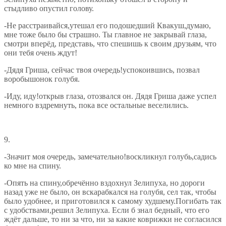
стыдливо опустил голову.
-Не расстраивайся,утешал его подошедший Квакуш,думаю,
мне тоже было бы страшно. Ты главное не закрывай глаза,
смотри вперёд, представь, что спешишь к своим друзьям, что
они тебя очень ждут!
-Дядя Гриша, сейчас твоя очередь!успокоившись, позвал
воробышонок голубя.
-Иду, иду!открыв глаза, отозвался он. Дядя Гриша даже успел
немного вздремнуть, пока все остальные веселились.
9.
-Значит моя очередь, замечательно!воскликнул голубь,садись
ко мне на спину.
-Опять на спину,обречённо вздохнул Зелипуха, но дороги
назад уже не было, он вскарабкался на голубя, сел так, чтобы
было удобнее, и приготовился к самому худшему.Погибать так
с удобствами,решил Зелипуха. Если б знал бедный, что его
ждёт дальше, то ни за что, ни за какие коврижки не согласился