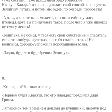
-Уже составил, уже придумал!гордо возвестил
Квакуш.Каждый из нас предложит свой способ, как научить
Зелипуху, летать, а потом мы будем по очереди пробовать!
-А я…., а как же я…., может я, не согласен!испугался
птенец.Вдруг вы придумаете такое, после чего я уже никогда
не смогу летать!
-Зелипуха, не бойся, у тебя есть свой собственный спасатель,
если что-нибудь случиться, он тебя спасёт - это, я! Не
волнуйся, хорошо?успокоила воробышонка Мява.
-Ладно, будь что будет!решил Зелипуха.
8.
-Кто первый?позвал птенец.
-Первым будет Квакуш, это его план,распорядился дядя
Гриша.
Лягушонок тем временем доплыл до кувшинки, нырнув под