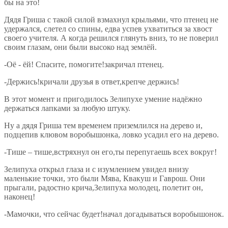
бы на это!
Дядя Гриша с такой силой взмахнул крыльями, что птенец не
удержался, слетел со спины, едва успев ухватиться за хвост
своего учителя. А когда решился глянуть вниз, то не поверил
своим глазам, они были высоко над землёй.
-Оё - ёй! Спасите, помогите!закричал птенец.
-Держись!кричали друзья в ответ,крепче держись!
В этот момент и пригодилось Зелипухе умение надёжно
держаться лапками за любую штуку.
Ну а дядя Гриша тем временем приземлился на дерево и,
подцепив клювом воробышонка, ловко усадил его на дерево.
-Тише – тише,встряхнул он его,ты перепугаешь всех вокруг!
Зелипуха открыл глаза и с изумлением увидел внизу
маленькие точки, это были Мява, Квакуш и Гаврош. Они
прыгали, радостно крича,Зелипуха молодец, полетит он,
наконец!
-Мамочки, что сейчас будет!начал догадываться воробышонок.