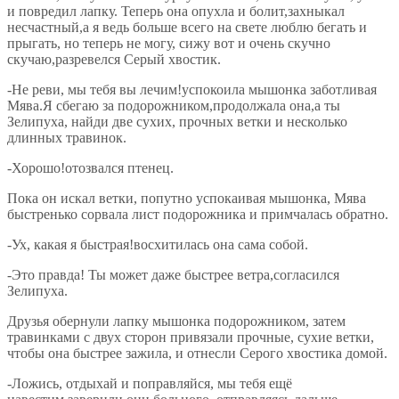
и повредил лапку. Теперь она опухла и болит,захныкал
несчастный,а я ведь больше всего на свете люблю бегать и
прыгать, но теперь не могу, сижу вот и очень скучно
скучаю,разревелся Серый хвостик.
-Не реви, мы тебя вы лечим!успокоила мышонка заботливая
Мява.Я сбегаю за подорожником,продолжала она,а ты
Зелипуха, найди две сухих, прочных ветки и несколько
длинных травинок.
-Хорошо!отозвался птенец.
Пока он искал ветки, попутно успокаивая мышонка, Мява
быстренько сорвала лист подорожника и примчалась обратно.
-Ух, какая я быстрая!восхитилась она сама собой.
-Это правда! Ты может даже быстрее ветра,согласился
Зелипуха.
Друзья обернули лапку мышонка подорожником, затем
травинками с двух сторон привязали прочные, сухие ветки,
чтобы она быстрее зажила, и отнесли Серого хвостика домой.
-Ложись, отдыхай и поправляйся, мы тебя ещё