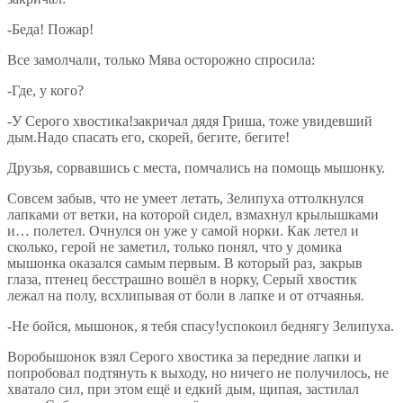
-Беда! Пожар!
Все замолчали, только Мява осторожно спросила:
-Где, у кого?
-У Серого хвостика!закричал дядя Гриша, тоже увидевший
дым.Надо спасать его, скорей, бегите, бегите!
Друзья, сорвавшись с места, помчались на помощь мышонку.
Совсем забыв, что не умеет летать, Зелипуха оттолкнулся
лапками от ветки, на которой сидел, взмахнул крылышками
и… полетел. Очнулся он уже у самой норки. Как летел и
сколько, герой не заметил, только понял, что у домика
мышонка оказался самым первым. В который раз, закрыв
глаза, птенец бесстрашно вошёл в норку, Серый хвостик
лежал на полу, всхлипывая от боли в лапке и от отчаянья.
-Не бойся, мышонок, я тебя спасу!успокоил беднягу Зелипуха.
Воробышонок взял Серого хвостика за передние лапки и
попробовал подтянуть к выходу, но ничего не получилось, не
хватало сил, при этом ещё и едкий дым, щипая, застилал