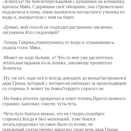
-Зелипуха! Не бойся!перескакивая с кувшинки на кувшинку,
кричала Мява. Сдерживая своё обещание, она стремительно
подскочила к нему, ловко выхватила несчастного ученика из
воды и, выпрыгнула с ним на берег.
-Думаю, мой способ не подходит,растроенно заключил
лягушонок.Кто следующий?
-Теперь Гаврош,отряхнувшись от воды и отдышавшись,
подала голос Мява.
-Может не надо больше, а? Что-то мне уже расхотелось
летать,выглядывая из-за пенька, умоляюще прошептал
Зелипуха.
-Ну, уж нет, надо всё и всегда доводить до конца!застрожился
дядя Гриша, который с интересом наблюдал за происходящим
со стороны.А может ты бояка?сердито спросил он.
-Не бояка я!почти прокричал в ответ птенец.Просто немного
страшно, капельку совсем, чуть-чуть.
-Чуть-чуть бояться можно, это не стыдно,подобрел
старожил.Когда я был маленький, тоже боялся
летать,продолжал он,такое было со всеми, не
переживай,сочувственно закончил свою речь дядя Гриша.