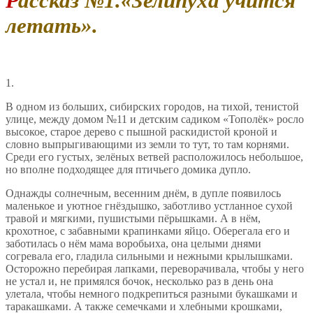
Рассказ №1.«Зелипуха учится
летать».
1.
В одном из больших, сибирских городов, на тихой, тенистой
улице, между домом №11 и детским садиком «Тополёк» росло
высокое, старое дерево с пышной раскидистой кроной и
словно выпрыгивающими из земли то тут, то там корнями.
Среди его густых, зелёных ветвей расположилось небольшое,
но вполне подходящее для птичьего домика дупло.
Однажды солнечным, весенним днём, в дупле появилось
маленькое и уютное гнёздышко, заботливо устланное сухой
травой и мягкими, пушистыми пёрышками. А в нём,
крохотное, с забавными крапинками яйцо. Оберегала его и
заботилась о нём мама воробьиха, она целыми днями
согревала его, гладила сильными и нежными крылышками.
Осторожно перебирая лапками, переворачивала, чтобы у него
не устал и, не примялся бочок, несколько раз в день она
улетала, чтобы немного подкрепиться разными букашками и
таракашками. А также семечками и хлебными крошками,