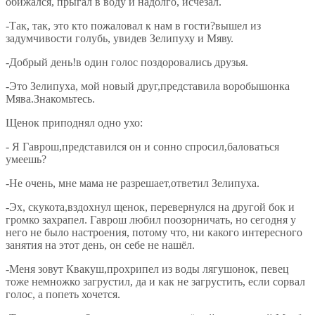
обижался, прыгал в воду и надолго, исчезал.
-Так, так, это кто пожаловал к нам в гости?вышел из
задумчивости голубь, увидев Зелипуху и Мяву.
-Добрый день!в один голос поздоровались друзья.
-Это Зелипуха, мой новый друг,представила воробышонка
Мява.Знакомьтесь.
Щенок приподнял одно ухо:
- Я Гаврош,представился он и сонно спросил,баловаться
умеешь?
-Не очень, мне мама не разрешает,ответил Зелипуха.
-Эх, скукота,вздохнул щенок, перевернулся на другой бок и
громко захрапел. Гаврош любил поозорничать, но сегодня у
него не было настроения, потому что, ни какого интересного
занятия на этот день, он себе не нашёл.
-Меня зовут Квакуш,прохрипел из воды лягушонок, певец
тоже немножко загрустил, да и как не загрустить, если сорвал
голос, а попеть хочется.