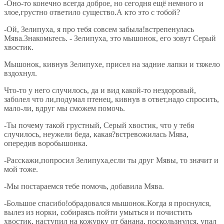
-Оно-то конечно всегда доброе, но сегодня ещё немного и
злое,грустно ответило существо.А кто это с тобой?
-Ой, Зелипуха, я про тебя совсем забыла!встрепенулась
Мява.Знакомьтесь. - Зелипуха, это мышонок, его зовут Серый
хвостик.
Мышонок, кивнув Зелипухе, присел на задние лапки и тяжело
вздохнул.
Что-то у него случилось, да и вид какой-то нездоровый,
заболел что ли,подумал птенец, кивнув в ответ,надо спросить,
мало-ли, вдруг мы сможем помочь.
-Ты почему такой грустный, Серый хвостик, что у тебя
случилось, неужели беда, какая?встревожилась Мява,
опередив воробышонка.
-Расскажи,попросил Зелипуха,если ты друг Мявы, то значит и
мой тоже.
-Мы постараемся тебе помочь, добавила Мява.
-Большое спасибо!обрадовался мышонок.Когда я проснулся,
вылез из норки, собираясь пойти умыться и почистить
хвостик, наступил на кожурку от банана, поскользнулся, упал