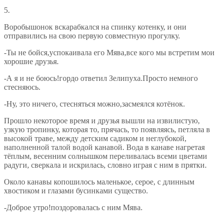
5.
Воробышонок вскарабкался на спинку котенку, и они
отправились на свою первую совместную прогулку.
-Ты не бойся,успокаивала его Мява,все кого мы встретим мои
хорошие друзья.
-А я и не боюсь!гордо ответил Зелипуха.Просто немного
стесняюсь.
-Ну, это ничего, стесняться можно,засмеялся котёнок.
Прошло некоторое время и друзья вышли на извилистую,
узкую тропинку, которая то, прячась, то появляясь, петляла в
высокой траве, между детским садиком и неглубокой,
наполненной талой водой канавой. Вода в канаве нагретая
тёплым, весенним солнышком переливалась всеми цветами
радуги, сверкала и искрилась, словно играя с ним в прятки.
Около канавы копошилось маленькое, серое, с длинным
хвостиком и глазами бусинками существо.
-Доброе утро!поздоровалась с ним Мява.