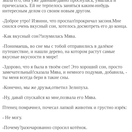
звала его, она уже давным-давно проснулась, умылась и
причесалась. Ей не терпелось заняться каким-нибудь
интересным делом со своим новым другом.
-Доброе утро! Извини, что проспал!прокричал засоня.Мне
снился очень вкусный сон, хотелось досмотреть его до конца.
-Как вкусный сон?!изумилась Мява.
-Понимаешь, во сне мы с тобой отправились в далёкое
путешествие, и нашли дерево, на котором растут самые
вкусные вкусности в мире!
-Здорово, что я была в твоём сне! Это хороший сон, просто
замечательный!сказала Мява, и немного подумав, добавила, -
ты меня всегда бери в такие сны.
-Конечно, мы же друзья,ответил Зелипуха.
-Ну, давай спускайся ко мне,позвала его Мява.
Птенец помрачнел, почесал лапкой животик и грустно изрёк:
- Не могу.
-Почему?разочарованно спросил котёнок.