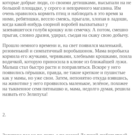
которые добрые люди, со своими детишками, высыпали на не
большой площадке, у серого и невзрачного магазина. Им
очень нравилось кормить птиц и наблюдать в это время за
ними, ребятишки, весело смеясь, прыгали, хлопая в ладоши,
когда какой-нибудь озорной воробей выхватывал у
зазевавшегося голубя крошку или семечку. А потом, смешно
прыгая, словно дразня, удирал, съедая на скаку свою добычу.
Прошло немного времени и, на свет появился маленький,
розовенький и симпатичный воробышонок. Мама воробьиха
кормила его жучками, червяками, хлебными крошками, поила
водичкой, которую приносила в клюве из ближайшей лужи.
Малыш стал быстро расти и поправляться. Вскоре у него
появились пёрышки, правда, не такие крепкие и пушистые
как у мамы, но уже свои. Затем, непонятно откуда взявшись,
на животике у него проявилось маленькое, зелёное, похожее
на тыквенное семя пятнышко и, мама, недолго думая, решила
назвать его Зелипуха!
2.