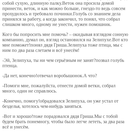
собой сухую, длинную палку.Веток она просила домой
принести, веток, и как можно больше, гнездо-то ведь совсем
прохудилось и требовало починки.Голубь со знанием дела
принялся за работу, а когда закончил, то понял, что собрал
слишком много, одному не унести, нужен помошник.
Кого бы попросить мне помочь? – окидывая взглядом сонную
компанию, думал он, взгляд остановился на Зелипухе.Вот кто
мне поможет!понял дядя Гриша.Зелипуха тоже птица, мы с
ним по два раза слетаем и всё унесём!
-Эй, Зелипуха, ты ни чем серьёзным не занят?позвал голубь
птенца.
-Да нет, конечно!отвечал воробышонок.А что?
-Помоги мне, пожалуйста, отнести домой ветки, собрал
много, один не справлюсь.
-Конечно, помогу!обрадовался Зелипуха, он уже устал от
безделья, хотелось чем-нибудь заняться.
-Вот и хорошо!тоже порадовался дядя Гриша.Мы с тобой
будем брать понемногу, чтобы было легче лететь, за два раза
всё и унесём.