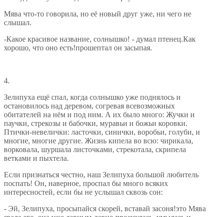
Мява что-то говорила, но её новый друг уже, ни чего не
слышал.
-Какое красивое название, солнышко! - думал птенец.Как
хорошо, что оно есть!прошептал он засыпая.
4.
Зелипуха ещё спал, когда солнышко уже поднялось и
остановилось над деревом, согревая всевозможных
обитателей на нём и под ним. А их было много: Жучки и
паучки, стрекозы и бабочки, муравьи и божьи коровки.
Птички-невелички: ласточки, синички, воробьи, голуби, и
многие, многие другие. Жизнь кипела во всю: чирикала,
ворковала, шуршала листочками, стрекотала, скрипела
ветками и пыхтела.
Если признаться честно, наш Зелипуха большой любитель
поспать! Он, наверное, проспал бы много всяких
интересностей, если бы не услышал сквозь сон:
- Эй, Зелипуха, просыпайся скорей, вставай засоня!это Мява