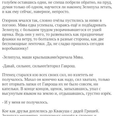
голубем оставшись одни, не спеша побрели обратно, на пруд,
думая только об одном, научится ли наконец Зелипуха летать,
и как ему сейчас, наверное, непросто.
Озорник мчался так, словно пчёлы пустились за ними в
погоню. Мява едва успевала, стараясь ещё и подбадривать
Зелипуху, с большим трудом уворачивавшегося от ушей
щенка. Ведь они у него, то развевались как праздничные
флажки на ветру, то болтались в разные стороны, как две
беспомощные ленточки. Да, не сладко пришлось сегодня
воробышонку!
-Зелипуха, маши крылышками!кричала Мява.
-Давай, сильнее, сильнее!вторил Гаврош.
Птенец старался изо всех своих сил, но взлететь не
получалось. Махал он конечно как надо, сил хватало, только
вот оторвать лапки от Гавроша их не было совсем, ни
капельки. В конце концов, щенок, запыхавшись, упал с
высунутым языком на землю и, отдышавшись, грустно изрёк.
- И у меня не получилось.
Кое как друзья доплелись до Квакуша с дядей Гришей.
Зелипуха незаметно, потихоньку отошёл в сторону и