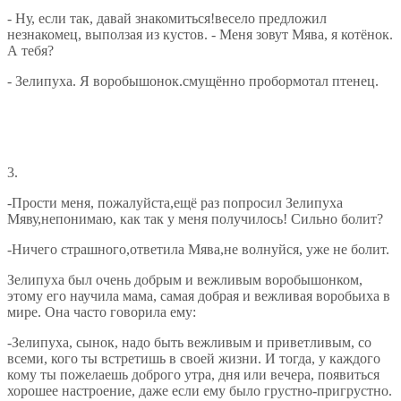
- Ну, если так, давай знакомиться!весело предложил
незнакомец, выползая из кустов. - Меня зовут Мява, я котёнок.
А тебя?
- Зелипуха. Я воробышонок.смущённо пробормотал птенец.
3.
-Прости меня, пожалуйста,ещё раз попросил Зелипуха
Мяву,непонимаю, как так у меня получилось! Сильно болит?
-Ничего страшного,ответила Мява,не волнуйся, уже не болит.
Зелипуха был очень добрым и вежливым воробышонком,
этому его научила мама, самая добрая и вежливая воробьиха в
мире. Она часто говорила ему:
-Зелипуха, сынок, надо быть вежливым и приветливым, со
всеми, кого ты встретишь в своей жизни. И тогда, у каждого
кому ты пожелаешь доброго утра, дня или вечера, появиться
хорошее настроение, даже если ему было грустно-пригрустно.