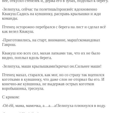
нее, откусил стебелёк и, держа его в зубах, подплыл к берегу.
-Зелипуха, сейчас ты полетишь!произнёс вдохновенно
Квакуш.Садись на кувшинку, расправь крылышки и жди
команды.
Птенец осторожно перебрался с берега на лист и сделал всё
как велел Квакуш.
-Приготовились, на старт, внимание, марш!скомандовал
Гаврош.
Квакуш изо всех сил, махая лапками так, что их не было
видно, поплыл вдоль берега.
-Зелипуха, маши крылышками!кричал он.Сильнее маши!
Птенец махал, старался, как мог, но со страху так вцепился
коготками в кувшинку, что даже слон не оторвал бы его. И
конечно-же кувшинка, не выдержав острых коготков
воробышонка, треснула.
С криком:
-Оё-ёй, мама, мамочка, а…а…а!Зелипуха плюхнулся в воду.