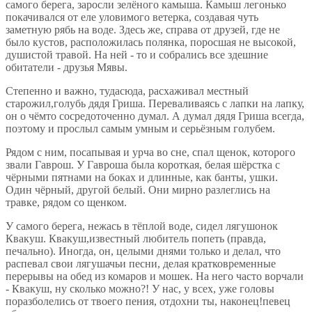
самого берега, заросли зелёного камыша. Камыш легонько
покачивался от еле уловимого ветерка, создавая чуть
заметную рябь на воде. Здесь же, справа от друзей, где не
было кустов, расположилась полянка, поросшая не высокой,
душистой травой. На ней - то и собрались все здешние
обитатели - друзья Мявы.
Степенно и важно, тудасюда, расхаживал местный
старожил,голубь дядя Гриша. Переваливаясь с лапки на лапку,
он о чёмто сосредоточенно думал. А думал дядя Гриша всегда,
поэтому и прослыл самым умным и серьёзным голубем.
Рядом с ним, посапывая и урча во сне, спал щенок, которого
звали Гаврош. У Гавроша была короткая, белая шёрстка с
чёрными пятнами на боках и длинные, как банты, ушки.
Один чёрный, другой белый. Они мирно разлеглись на
травке, рядом со щенком.
У самого берега, нежась в тёплой воде, сидел лягушонок
Квакуш. Квакуш,известный любитель попеть (правда,
печально). Иногда, он, целыми днями только и делал, что
распевал свои лягушачьи песни, делая кратковременные
перерывы на обед из комаров и мошек. На него часто ворчали
- Квакуш, ну сколько можно?! У нас, у всех, уже головы
поразболелись от твоего пения, отдохни ты, наконец!певец