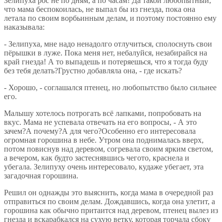
Зелипуха рос не по дням, а по часам! Да такой любопытный,
что мама беспокоилась, не выпал бы из гнезда, пока она
летала по своим ворбьинным делам, и поэтому постоянно ему
наказывала:
- Зелипуха, мне надо ненадолго отлучиться, сполоснуть свои
пёрышки в луже. Пока меня нет, небалуйся, незабирайся на
край гнезда! А то выпадешь и потеряешься, что я тогда буду
без тебя делать?Грустно добавляла она, - где искать?
- Хорошо, - соглашался птенец, но любопытство было сильнее
его.
Малышу хотелось потрогать всё лапками, попробовать на
вкус. Мама не успевала отвечать на его вопросы, - А это
зачем?А почему?А для чего?Особенно его интересовала
огромная горошина в небе. Утром она поднималась вверх,
потом повиснув над деревом, согревала своим ярким светом,
а вечером, как будто застеснявшись чегото, краснела и
убегала. Зелипуху очень интересовало, кудаже убегает, эта
загадочная горошина.
Решил он однажды это выяснить, когда мама в очередной раз
отправиться по своим делам. Дождавшись, когда она улетит, а
горошина как обычно притаится над деревом, птенец вылез из
гнезда и вскарабкался на сухую ветку, которая торчала сбоку