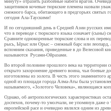
минуту» отразить разбойные набеги врагов. Очевид
защитников кочевые тюркские племена назвали ув
снежного барса, обитающего в предгорьях святых 
сегодня Ала-Таускими!
И по сегодняшний день в Средней Азии русских им
что в переводе с тюркского языка означает (сыны) с
Сравните однокоренные тюркские слова и их перевод
рысь, Ырыс или Орыс – снежный барс или леопард, 
вспомним сказания, приведенные в до Велесовой кни
называются Русами-Ойразами.
Во второй половине прошлого века на территории с
открыто захоронение древнего воина, чьи боевые д
изготовлены из золота. В честь этого знаменитого а
одной из площади города Алма-Аты была установлен
называемого, «Золотого Человека», являющаяся коп
Однако, об антропологических характеристиках ост
доспехов, почему-то умолчали, не упомянув даже о 
европейской расе и очевидно являлся одним из древ