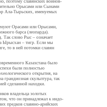
но, поэтому славянских воинов-
ажительно Орысами или Сынами
гор Ала-Тырьских, именуемых
енуют Орасами или Орысами,
нежного барса (леопарда).
. Так слово Рыс – означает
а Ырысхан – тигр. Если мы
ге, то в ней потомки славян
овременного Казахстана было
оспехи были полностью
рхеологического открытия, на
а грандиозная скульптура, так
ией сделанной находки.
анков владельца золотых
том, что он принадлежал к индо-
них предков славяно-арийских