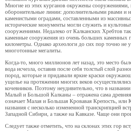
Многие из этих курганов окружены сооружениями
оборонительные линии: дополнительными рвами и н
каменистыми оградами, составленными из массивны
исторические монументы могли служить и культовы
сооружениями. Недалеко от Калканских Хребтов так
каменные сооружения из очень больших каменных г
километры. Однако археологи до сих пор точно не у
многотонные мегалиты.
Когда-то, много миллионов лет назад, это место бы
вода исчезла, оставив после себя толстый слой раз
пород, которые и придавали яркие краски окружающ
ущелье на протяжении многих веков осуществлялись
кочевников. Поэтому неудивительно, что в назван
Малый и Большой Калканы – отражена сама древняя
означает Малая и Большая Кровавая Крепость, или
названия с несколько измененной транскрипцией вс
Западной Сибири, а также на Кавказе. Чаще они про
Следует также отметить, что на склонах этих гор вс