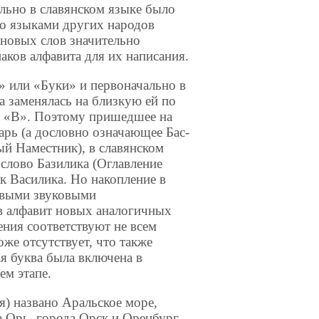
ьно в славян­ском языке было
го языками других народов
новых слов значи­тельно
аков алфа­вита для их написания.
Б» или «Буки» и первоначально в
а заме­нялась на близкую ей по
 «В». Поэтому при­шедшее на
арь (а дословно означающее Бас-
ый Наместник), в славянском
слово Базилика (Оглавле­ние
к Василика. Но накопление в
новыми звуковыми
 ал­фавит но­вых аналогичных
ния соот­ветствуют не всем
же отсутствует, что также
я буква была включена в
ем этапе.
) названо Аральское море,
а Орь, города Орск и Оренбург.