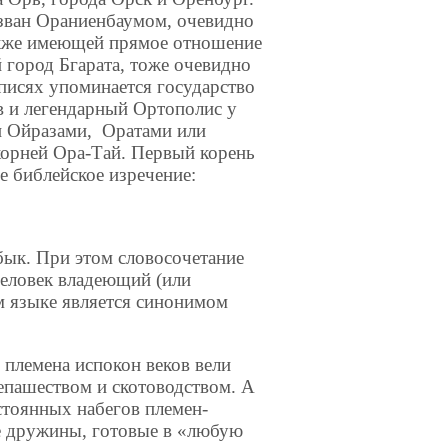
зван Ораниенбаумом, очевидно
акже имеющей прямое отношение
город Бгарата, тоже очевидно
описях упоминается государство
ов и легендарный Ортополис у
и Ойразами, Оратами или
корней Ора-Тай. Первый корень
е библейское изречение:
 бык. При этом словосочетание
человек владеющий (или
 языке является синонимом
 племена испокон веков вели
епашеством и скотоводством. А
стоянных набегов племен-
е дружины, готовые в «любую