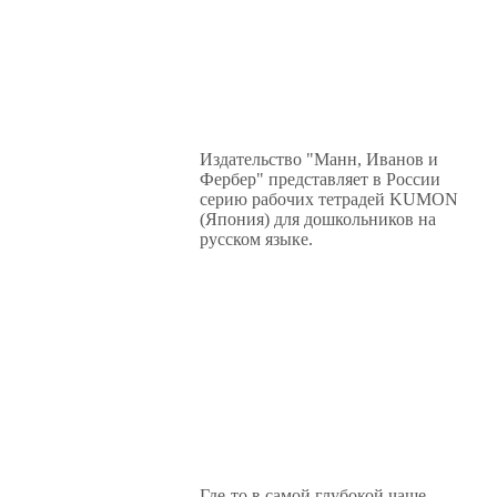
Издательство "Манн, Иванов и
Фербер" представляет в России
серию рабочих тетрадей KUMON
(Япония) для дошкольников на
русском языке.
Где-то в самой глубокой чаще