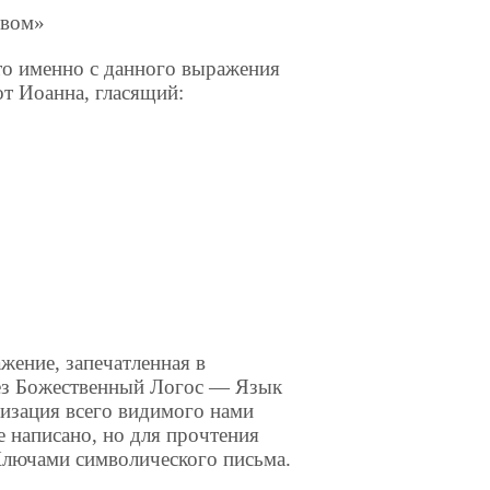
овом»
то именно с данного выражения
от Иоанна, гласящий:
жение, запечатленная в
рез Божественный Логос — Язык
лизация всего видимого нами
 написано, но для прочтения
 Ключами символического письма.