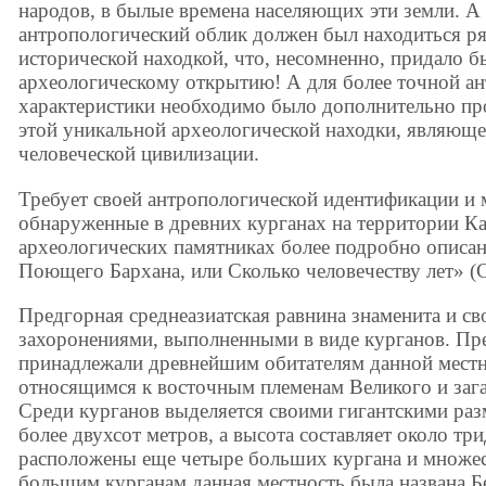
народов, в былые времена населяющих эти земли. А
антропологический облик должен был находиться ря
исторической находкой, что, несомненно, придало 
археологическому открытию! А для более точной а
характеристики необходимо было дополнительно пр
этой уникальной археологической находки, являюще
человеческой цивилизации.
Требует своей антропологической идентификации и 
обнаруженные в древних курганах на территории Ка
археологических памятниках более подробно описан
Поющего Бархана, или Сколько человечеству лет» (С
Предгорная среднеазиатская равнина знаменита и 
захоронениями, выполненными в виде курганов. П
принадлежали древнейшим обитателям данной местн
относящимся к восточным племенам Великого и заг
Среди курганов выделяется своими гигантскими раз
более двухсот метров, а высота составляет около тр
расположены еще четыре больших кургана и множес
большим курганам данная местность была названа 