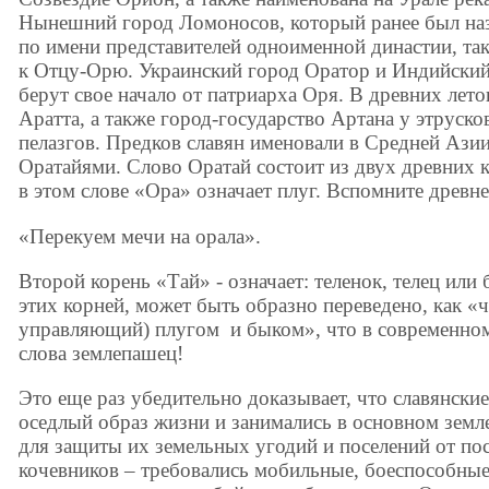
Нынешний город Ломоносов, который ранее был на
по имени представителей одноименной династии, т
к Отцу-Орю. Украинский город Оратор и Индийский 
берут свое начало от патриарха Оря. В древних лет
Аратта, а также город-государство Артана у этруск
пелазгов. Предков славян именовали в Средней Ази
Оратайями. Слово Оратай состоит из двух древних 
в этом слове «Ора» означает плуг. Вспомните древне
«Перекуем мечи на орала».
Второй корень «Тай» - означает: теленок, телец или
этих корней, может быть образно переведено, как «
управляющий) плугом и быком», что в современном
слова землепашец!
Это еще раз убедительно доказывает, что славянские
оседлый образ жизни и занимались в основном земл
для защиты их земельных угодий и поселений от по
кочевников – требовались мобильные, боеспособны