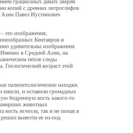
ением грациозных диких зверей
ции копий с древних петроглифов
й Азии Павел Иустинович
 – это изображения,
азнообразных Кентавров и
нно удивительны изображения
 Именно в Средней Азии, на
каническом пепле следы
. Геологический возраст этой
!
ные палеонтологические находки.
ги нашли, и оставили громадных
ую бедренную кость какого-то
 вымерших животных
а кость исчезла, так и не попав в
 решил вывезти ее из-под