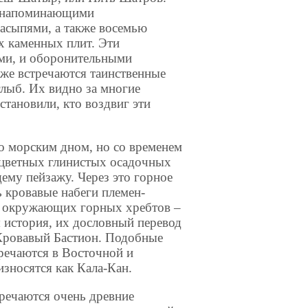
, напоминающими
асыпями, а также восемью
х каменных плит. Эти
ми, и оборонительными
же встречаются таинственные
лыб. Их видно за многие
становили, кто воздвиг эти
ло морским дном, но со временем
ноцветных глинистых осадочных
ему пейзажу. Через это горное
 кровавые набеги племен-
ии окружающих горных хребтов –
 история, их дословный перевод
 Кровавый Бастион. Подобные
тречаются в Восточной и
износятся как Кала-Кан.
тречаются очень древние