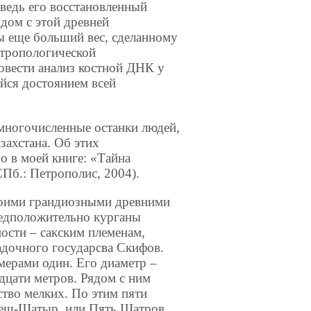
 ведь его восстановленный
дом с этой древней
бы еще больший вес, сделанному
нтропологической
овести анализ костной ДНК у
йся достоянием всей
многочисленные останки людей,
захстана. Об этих
о в моей книге: «Тайна
Пб.: Петрополис, 2004).
своими грандиозными древними
редположительно курганы
ости – сакским племенам,
адочного государсва Скифов.
мерами один. Его диаметр –
идцати метров. Рядом с ним
тво мелких. По этим пяти
Беш-Шатыр, или Пять Шатров.