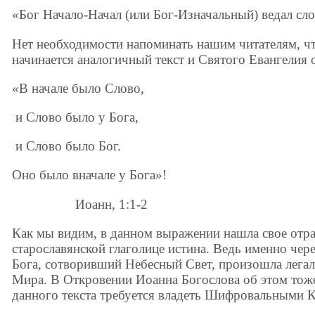
«Бог Начало-Начал (или Бог-Изначальный) ведал сл
Нет необходимости напоминать нашим читателям, ч
начинается аналогичный текст и Святого Евангелия 
«В начале было Слово,
и Слово было у Бога,
и Слово было Бог.
Оно было вначале у Бога»!
Иоанн, 1:1-2
Как мы видим, в данном выражении нашла свое отра
старославянской глаголице истина. Ведь именно че
Бога, сотворив­ший Небесный Свет, произошла лега
Мира. В Откровении Иоанна Бого­слова об этом тоже
дан­ного текста требуется вла­деть Шифровальными