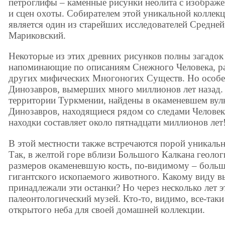
петроглифы – каменные рисунки неолита с изображ
и сцен охоты. Собирателем этой уникальной коллек
является один из старейших исследователей Средне
Мариковский.
Некоторые из этих древних рисунков полны загадок
напоминающие по описаниям Снежного Человека, р
других мифических Многоногих Существ. Но особе
Динозавров, вымерших много миллионов лет назад.
территории Туркмении, найдены в окаменевшем вул
Динозавров, находящиеся рядом со следами Человека
находки составляет около пятнадцати миллионов лет
В этой местности также встречаются порой уникаль
Так, в желтой горе вблизи Большого Калкана геоло
размеров окаменевшую кость, по-видимому – больш
гигантского ископаемого животного. Какому виду
принадлежали эти останки? Но через несколько лет эт
палеонтологический музей. Кто-то, видимо, все-таки
открытого неба для своей домашней коллекции.