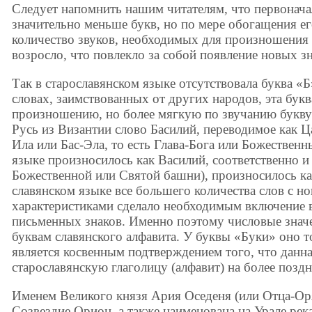
Следует напомнить нашим читателям, что первоначал
значительно меньше букв, но по мере обогащения е
количе­ство звуков, необходимых для произношения 
возросло, что повлекло за собой появление новых зн
Так в старославянском языке отсут­ствовала буква «
словах, заимствованных от других народов, эта букв
произно­шению, но более мягкую по звучанию букву
Русь из Византии слово Басилий, переводимое как Ц
Ила или Бас-Эла, то есть Глава-Бога или Божественн
языке произ­носилось как Василий, соответственно и 
Божественной или Святой башни), произносилось ка
славян­ском языке все большего количества слов с 
характеристиками сделало необходимым включение в
письменных знаков. Именно поэтому числовые значе
буквам славянского алфавита. У буквы «Буки» оно то
является косвенным подтверждением того, что данна
старославянскую глаголицу (алфавит) на более поздн
Именем Великого князя Ария Оседеня (или Отца-Оря
Созвездие Орион, а также наименована на Урале рек