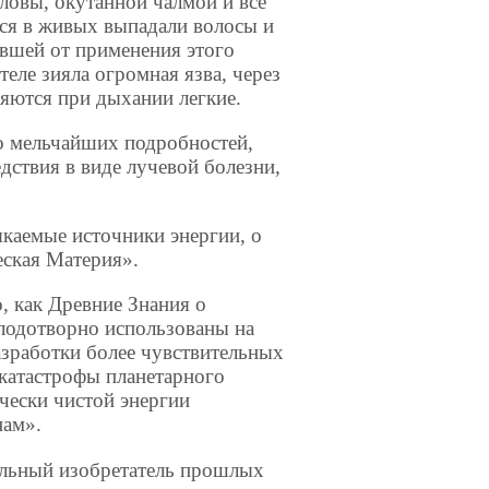
ловы, окутанной чалмой и все
хся в живых выпадали волосы и
евшей от применения этого
теле зияла огромная язва, через
яются при дыхании легкие.
о мельчайших подробностей,
дствия в виде лучевой болезни,
каемые источники энергии, о
еская Материя».
, как Древние Знания о
лодотворно использованы на
разработки более чувствительных
катастрофы планетарного
ически чистой энергии
нам».
альный изобретатель прошлых