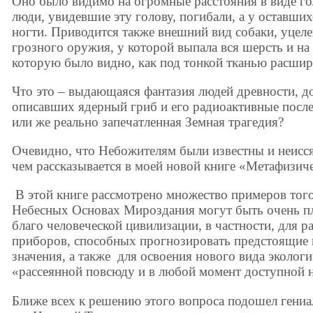
Оно было видимо на огромные расстояния в виде го
люди, увидевшие эту голову, погибали, а у оставши
ногти. Приводится также внешний вид собаки, уцел
грозного оружия, у которой выпала вся шерсть и на 
которую было видно, как под тонкой тканью расшир
Что это – выдающаяся фантазия людей древности, д
описавших ядерный гриб и его радиоактивные после
или же реально запечатленная Земная трагедия?
Очевидно, что Небожителям были известны и неисся
чем рассказывается в моей новой книге «Метафизич
В этой книге рассмотрено множество примеров того
Небесных Основах Мироздания могут быть очень п
благо человеческой цивилизации, в частности, для 
приборов, способных прогнозировать предстоящие 
значения, а также для освоения нового вида эколог
«рассеянной повсюду и в любой момент доступной 
Ближе всех к решению этого вопроса подошел гени