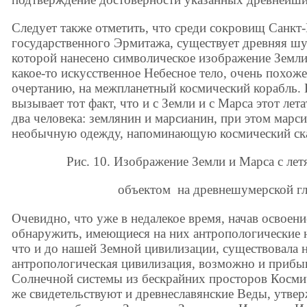
Следует также отметить, что среди сокровищ Санкт
государственного Эрмитажа, существует древняя шу
которой нанесено символическое изображение Земли
какое-то искусственное Небесное тело, очень похож
очертанию, на межпланетный космический корабль.
вызывает тот факт, что и с Земли и с Марса этот ле
два человека: землянин и марсианин, при этом марс
необычную одежду, напоминающую космический скаф
Рис. 10. Изображение Земли и Марса с летя
объектом на древнешумерской глинян
Очевидно, что уже в недалекое время, начав освое
обнаружить, имеющиеся на них антропологические н
что и до нашей Земной цивилизации, существовала 
антропологическая цивилизация, возможно и прибы
Солнечной системы из бескрайних просторов Космич
же свидетельствуют и древнеславянские Веды, утве