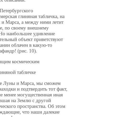
-Петербургского
мерская глиняная табличка, на
 и Марса, а между ними летит
ее, по своему внешнему
 Но наибольшее удивление
тательный объект приветствуют
ианин облачен в какую-то
андр! (рис. 10).
щим космическим
ой табличке
ние Луны и Марса, мы сможем
аходки и подтвердить тот факт,
не менее могущественная иная
вшая на Землю с другой
еского пространства. Об этом
рждающие, что наши далекие