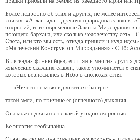
предки прибыли на Землю из Звездного Ирия или И
Более подробно об этих и других, не менее интересн
книгах: «Атлантида – древняя прародина славян», 
открытий, или современные Законы Мироздания в св
поющего бархана, или сколько человечеству лет» - 
Света, или кто мы есть, откуда пришли и куда идем»
«Магический Конструктор Мироздания» - СПб: Асте
В легендах финикийцев, египтян и многих других др
языческие сказания славян, также упоминается о си
которые возносились в Небо в сполохах огня.
«Ничего не может двигаться быстрее
такой змеи, по причине ее (огненного) дыхания.
Она может двигаться с какой угодно скоростью.
Ее энергия необычайна.
Сиянием своим она освещает все вокруг» - писал др