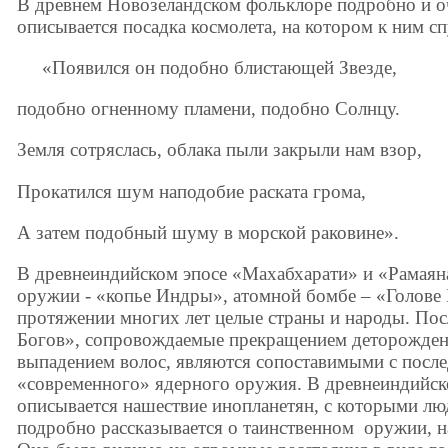
В древнем Новозеландском фольклоре подробно и 
описывается посадка космолета, на котором к ним сп
«Появился он подобно блистающей Звезде,
подобно огненному пламени, подобно Солнцу.
Земля сотряслась, облака пыли закрыли нам взор,
Прокатился шум наподобие раската грома,
А затем подобный шуму в морской раковине».
В древнеиндийском эпосе «Махабхарати» и «Рамаяна
оружии - «копье Индры», атомной бомбе – «Голове
протяжении многих лет целые страны и народы. По
Богов», сопровождаемые прекращением деторождени
выпадением волос, являются сопоставимыми с посл
«современного» ядерного оружия. В древнеиндийск
описывается нашествие инопланетян, с которыми люд
подробно рассказывается о таинственном оружии, 