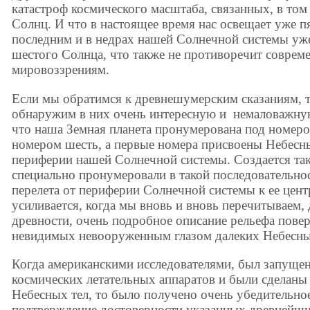
катастроф космического масштаба, связанных, в том
Солнц. И что в настоящее время нас освещает уже пя
последним и в недрах нашей Солнечной системы уж
шестого Солнца, что также не противоречит совре
мировоззрениям.
Если мы обратимся к древнешумерским сказаниям, 
обнаружим в них очень интересную и немаловажну
что наша Земная планета пронумерована под номеро
номером шесть, а первые номера присвоены Небесн
периферии нашей Солнечной системы. Создается так
специально пронумеровали в такой последовательнос
перелета от периферии Солнечной системы к ее цент
усиливается, когда мы вновь и вновь перечитываем,
древности, очень подробное описание рельефа повер
невидимых невооруженным глазом далеких Небесны
Когда американскими исследователями, был запуще
космических летательных аппаратов и были сделаны
Небесных тел, то было получено очень убедительно
подтверждение достоверности указанных древнейши