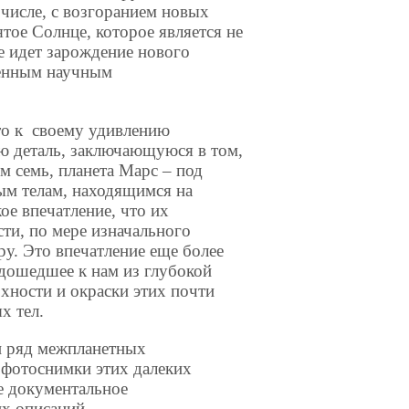
 числе, с возгоранием новых
тое Солнце, которое является не
е идет зарождение нового
менным научным
то к своему удивлению
ю деталь, заключающуюся в том,
м семь, планета Марс – под
ым телам, находящимся на
ое впечатление, что их
ти, по мере изначального
ру. Это впечатление еще более
 дошедшее к нам из глубокой
хности и окраски этих почти
х тел.
н ряд межпланетных
 фотоснимки этих далеких
е документальное
х описаний.