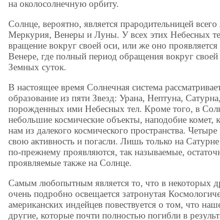
на околосолнечную орбиту.
Солнце, вероятно, является прародительницей всего
Меркурия, Венеры и Луны. У всех этих Небесных тел
вращение вокруг своей оси, или же оно проявляется 
Венере, где полный период обращения вокруг своей 
Земных суток.
В настоящее время Солнечная система рассматривает
образование из пяти Звезд: Урана, Нептуна, Сатурна
порожденных ими Небесных тел. Кроме того, в Сол
небольшие космические объекты, наподобие комет, 
нам из далекого космического пространства. Четыре 
свою активность и погасли. Лишь только на Сатурне
по-прежнему проявляются, так называемые, остато
проявляемые также на Солнце.
Самым любопытным является то, что в некоторых др
очень подробно освещается затронутая Космологичес
американских индейцев повествуется о том, что на
другие, которые почти полностью погибли в резуль