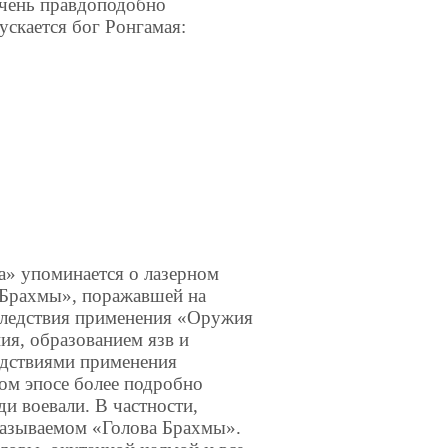
очень правдоподобно
ускается бог Ронгамая:
» упоминается о ла­зерном
 Брахмы», поражавшей на
следствия применения «Оружия
я, образованием язв и
едствиями применения
ом эпосе более подробно
и воевали. В частности,
называемом «Голова Брахмы».