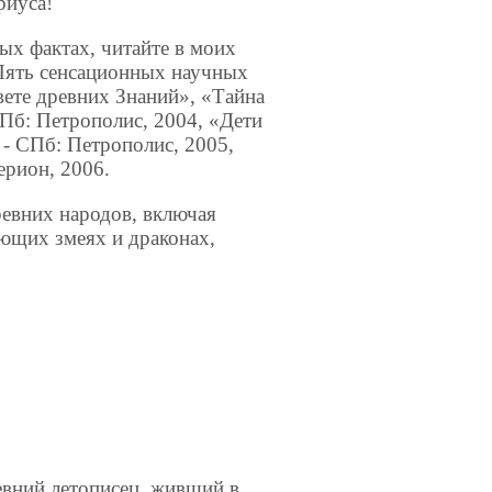
риуса!
ых фактах, читайте в моих
«Пять сенсационных научных
ете древних Знаний», «Тайна
СПб: Петрополис, 2004, «Дети
 - СПб: Петрополис, 2005,
рион, 2006.
евних народов, вклю­чая
яющих змеях и драконах,
евний летописец, живший в