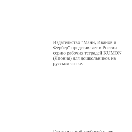
Издательство "Манн, Иванов и
Фербер" представляет в России
серию рабочих тетрадей KUMON
(Япония) для дошкольников на
русском языке.
Где-то в самой глубокой чаще