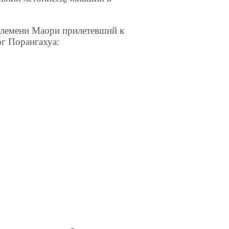
племени Маори приле­тевший к
г Порангахуа: