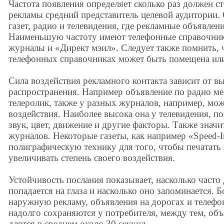
Частота появления определяет сколько раз должен с
рекламы средний представитель целевой аудитории.
газет, радио и телевидения, где рекламные объявле
Наименьшую частоту имеют телефонные справочники
журналы и «Директ мэил». Следует также помнить,
телефонных справочниках может быть помещена или 
Сила воздействия рекламного контакта зависит от в
распространения. Например объявление по радио мен
телеролик, также у разных журналов, например, мож
воздействия. Наиболее высока она у телевидения, п
звук, цвет, движение и другие факторы. Также значит
журналов. Некоторые газеты, как например «Speed-
полиграфическую технику для того, чтобы печатать
увеличивать степень своего воздействия.
Устойчивость послания показывает, насколько часто
попадается на глаза и насколько оно запоминается. 
наружную рекламу, объявления на дорогах и телеф
надолго сохраняются у потребителя, между тем, об
длятся в среднем около 30 секунд.