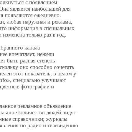
толкнуться с появлением
 Она является наибольшей для
ния появляются ежедневно.
, любая наружная и реклама,
 что информация в специальных
изменена только раз в год.
ыбранного канала
ее впечатляет, нежели
ет быть разная степень
оскольку оно способно сочетать
елен этот показатель, в целом у
Info», специально улучшают
 цветные фотографии и
 данное рекламное объявление
Большое количество людей видят
онные справочники; журналы
ъявления по радио и телевидению