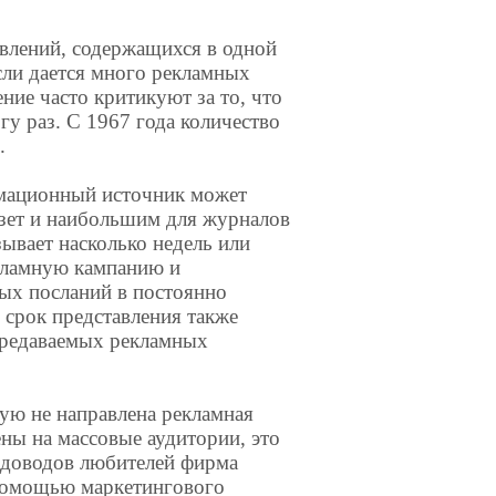
влений, содержащихся в одной
Если дается много рекламных
ние часто критикуют за то, что
у раз. С 1967 года количество
.
рмационный источник может
азет и наибольшим для журналов
ывает насколько недель или
кламную кампанию и
ых посланий в постоянно
срок представления также
ередаваемых рекламных
рую не направлена рекламная
ены на массовые аудитории, это
адоводов любителей фирма
 помощью маркетингового