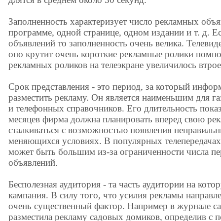
Заполненность характеризует число рекламных объя
программе, одной странице, одном издании и т. д. 
объявлений то заполненность очень велика. Телевиде
оно крутит очень короткие рекламные ролики помног
рекламных роликов на телеэкране увеличилось втрое
Срок представления - это период, за который инфо
разместить рекламу. Он является наименьшим для г
и телефонных справочников. Его длительность показ
месяцев фирма должна планировать вперед свою ре
сталкиваться с возможностью появления неправильн
меняющихся условиях. В популярных телепередачах 
может быть большим из-за ограниченности числа п
объявлений.
Бесполезная аудитория - та часть аудитории на кото
кампания. В силу того, что усилия рекламы направл
очень существенный фактор. Например в журнале с
разместила рекламу садовых домиков, определив с