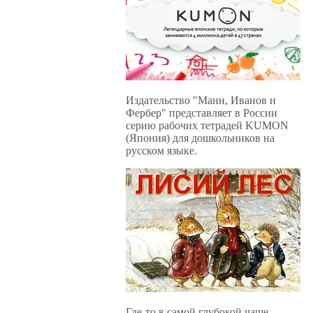
Издательство "Манн, Иванов и
Фербер" представляет в России
серию рабочих тетрадей KUMON
(Япония) для дошкольников на
русском языке.
Где-то в самой глубокой чаще