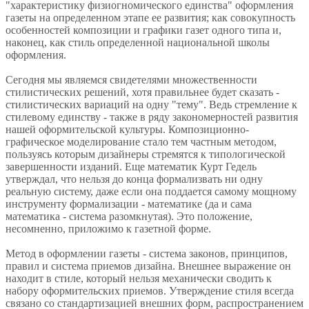
"характеристику физиогномического единства" оформления
газеты на определенном этапе ее развития; как совокупность
особенностей композиции и графики газет одного типа и,
наконец, как стиль определенной национальной школы
оформления.
Сегодня мы являемся свидетелями множественности
стилистических решений, хотя правильнее будет сказать -
стилистических вариаций на одну "тему". Ведь стремление к
стилевому единству - также в ряду закономерностей развития
нашей оформительской культуры. Композиционно-
графическое моделирование стало тем частным методом,
пользуясь которым дизайнеры стремятся к типологической
завершенности изданий. Еще математик Курт Гедель
утверждал, что нельзя до конца формализвать ни одну
реальную систему, даже если она поддается самому мощному
инструменту формализации - математике (да и сама
математика - система разомкнутая). Это положение,
несомненно, приложимо к газетной форме.
Метод в оформлении газеты - система законов, принципов,
правил и система приемов дизайна. Внешнее выражение он
находит в стиле, который нельзя механически сводить к
набору оформительских приемов. Утверждение стиля всегда
связано со стандартизацией внешних форм, распространением