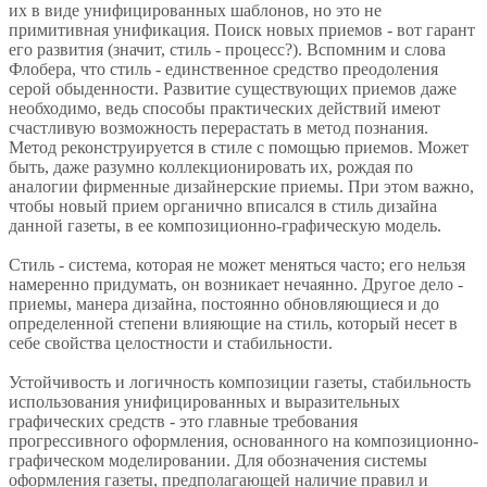
их в виде унифицированных шаблонов, но это не
примитивная унификация. Поиск новых приемов - вот гарант
его развития (значит, стиль - процесс?). Вспомним и слова
Флобера, что стиль - единственное средство преодоления
серой обыденности. Развитие существующих приемов даже
необходимо, ведь способы практических действий имеют
счастливую возможность перерастать в метод познания.
Метод реконструируется в стиле с помощью приемов. Может
быть, даже разумно коллекционировать их, рождая по
аналогии фирменные дизайнерские приемы. При этом важно,
чтобы новый прием органично вписался в стиль дизайна
данной газеты, в ее композиционно-графическую модель.
Стиль - система, которая не может меняться часто; его нельзя
намеренно придумать, он возникает нечаянно. Другое дело -
приемы, манера дизайна, постоянно обновляющиеся и до
определенной степени влияющие на стиль, который несет в
себе свойства целостности и стабильности.
Устойчивость и логичность композиции газеты, стабильность
использования унифицированных и выразительных
графических средств - это главные требования
прогрессивного оформления, основанного на композиционно-
графическом моделировании. Для обозначения системы
оформления газеты, предполагающей наличие правил и