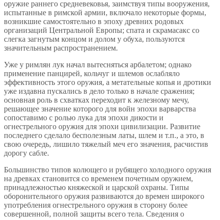
оружие раннего средневековья, заимствуя типы вооружения,
испытанные в римской армии, включало некоторые формы,
возникшие самостоятельно в эпоху древних родовых
организаций Центральной Европы; спата и скрамасакс со
слегка загнутым концом и долом у обуха, пользуются
значительным распространением.
Уже у римлян лук начал вытесняться арбалетом; однако
применение панцирей, кольчуг и шлемов ослабляло
эффективность этого оружия, а метательные копья и дротики
уже издавна пускались в дело только в начале сражения;
основная роль в схватках переходит к железному мечу,
решающее значение которого для войн эпохи варварства
сопоставимо с ролью лука для эпохи дикости и
огнестрельного оружия для эпохи цивилизации. Развитие
последнего сделало бесполезным латы, шлем и т.п., а это, в
свою очередь, лишило тяжелый меч его значения, расчистив
дорогу сабле.
Большинство типов колющего и рубящего холодного оружия
на древках становится со временем почетным оружием,
принадлежностью княжеской и царской охраны. Типы
оборонительного оружия развиваются до времен широкого
употребления огнестрельного оружия в сторону более
совершенной, полной защиты всего тела. Сведения о