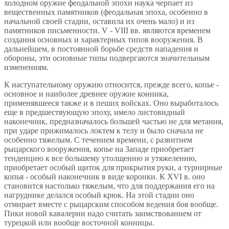
холодном оружие феодальной эпохи наука черпает из
вещественных памятников (феодальная эпоха, особенно в
начальной своей стадии, оставила их очень мало) и из
памятников письменности. V - VIII вв. являются временем
создания основных и характерных типов вооружения. В
дальнейшем, в постоянной борьбе средств нападения и
обороны, эти основные типы подвергаются значительным
изменениям.
К наступательному оружию относится, прежде всего, копье -
основное и наиболее древнее оружие конника,
применявшееся также и в пеших войсках. Оно выработалось
еще в предшествующую эпоху, имело листовидный
наконечник, предназначалось большей частью не для метания,
при ударе прижималось локтем к телу и было сначала не
особенно тяжелым. С течением времени, с развитием
рыцарского вооружения, копье на Западе приобретает
тенденцию к все большему утолщению и утяжелению,
приобретает особый щиток для прикрытия руки, а турнирные
копья - особый наконечник в виде коронки. К XVI в. оно
становится настолько тяжелым, что для поддержания его на
нагруднике делался особый крюк. На этой стадии оно
отмирает вместе с рыцарским способом ведения боя вообще.
Пики новой кавалерии надо считать заимствованием от
турецкой или вообще восточной конницы.