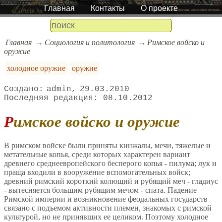
Главная
Контакты
О проекте
Главная
Социология и политология
Римское войско и
оружие
холодное оружие
оружие
admin
29.03.2010
08.10.2012
Римское войско и оружие
В римском войске были приняты кинжалы, мечи, тяжелые и
метательные копья, среди которых характерен вариант
древнего среднеевропейского бесперого копья - пилума; лук и
праща входили в вооружение вспомогательных войск;
древний римский короткий колющий и рубящий меч - гладиус
- вытесняется большим рубящим мечом - спата. Падение
Римской империи и возникновение феодальных государств
связано с подъемом активности племен, знакомых с римской
культурой, но не принявших ее целиком. Поэтому холодное