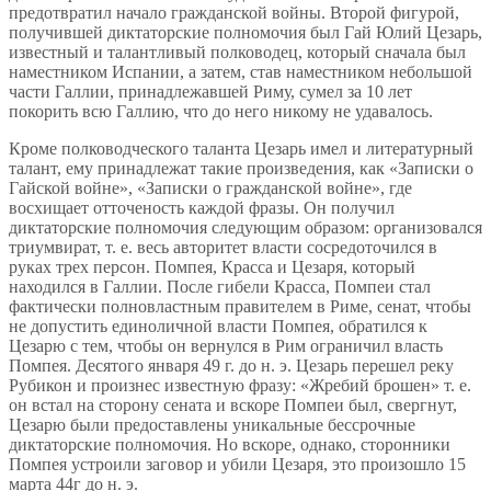
предотвратил начало гражданской войны. Второй фигурой,
получившей диктаторские полномочия был Гай Юлий Цезарь,
известный и талантливый полководец, который сначала был
наместником Испании, а затем, став наместником небольшой
части Галлии, принадлежавшей Риму, сумел за 10 лет
покорить всю Галлию, что до него никому не удавалось.
Кроме полководческого таланта Цезарь имел и литературный
талант, ему принадлежат такие произведения, как «Записки о
Гайской войне», «Записки о гражданской войне», где
восхищает отточеность каждой фразы. Он получил
диктаторские полномочия следующим образом: организовался
триумвират, т. е. весь авторитет власти сосредоточился в
руках трех персон. Помпея, Красса и Цезаря, который
находился в Галлии. После гибели Красса, Помпеи стал
фактически полновластным правителем в Риме, сенат, чтобы
не допустить единоличной власти Помпея, обратился к
Цезарю с тем, чтобы он вернулся в Рим ограничил власть
Помпея. Десятого января 49 г. до н. э. Цезарь перешел реку
Рубикон и произнес известную фразу: «Жребий брошен» т. е.
он встал на сторону сената и вскоре Помпеи был, свергнут,
Цезарю были предоставлены уникальные бессрочные
диктаторские полномочия. Но вскоре, однако, сторонники
Помпея устроили заговор и убили Цезаря, это произошло 15
марта 44г до н. э.