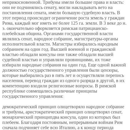
неприкосновенной. Трибуны имели большие права и власть:
они не подчинялись сенату, могли накладывать вето на
постановления сената, имели большую судебную власть. В
этот период происходит ограничение роста земель у граждан
Рима, каждый мог иметь не более 125 га. земли. В 3 веке до н.
э. окончательно оформляется римская патрицианско-
плебейская община. Органами государственной власти
являлись сенат, народное собрание, магистратуры-органы
исполнительной власти. Магистры избирались народным
собранием на один год. Высшей военной и гражданской
властью обладали консулы они также обладали высшей
судебной властью и управляли провинциями, их тоже
избирали народные собрания на один год. Еще одной важной
должностью государственного управления были цензоры,
которые выбирались раз в пять лет и осуществляли перепись
населения, перевод граждан из одного разряда в другой, в их
компетенцию входили религиозные вопросы. В римской
республике совмещались различные принципы
государственного управления:
демократический принцип олицетворяло народное собрание
и трибуны, аристократический принцип олицетворял сенат,
монархический принципдва консула, один из которых был
плебеем. Благодаря постоянным, непрерывным войнам Рим
сначала подчиняет себе всю Италию, а к концу периода