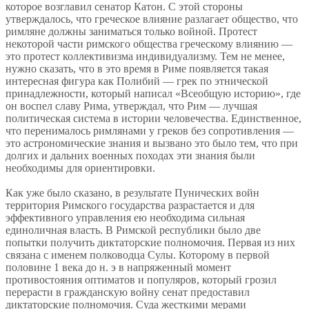
которое возглавил сенатор Катон. С этой стороны
утверждалось, что греческое влияние разлагает общество, что
римляне должны заниматься только войной. Протест
некоторой части римского общества греческому влиянию —
это протест коллективизма индивидуализму. Тем не менее,
нужно сказать, что в это время в Риме появляется такая
интересная фигура как Полибий — грек по этнической
принадлежности, который написал «Всеобщую историю», где
он воспел славу Рима, утверждал, что Рим — лучшая
политическая система в истории человечества. Единственное,
что перенималось римлянами у греков без сопротивления —
это астрономические знания и вызвано это было тем, что при
долгих и дальних военных походах эти знания были
необходимы для ориентировки.
Как уже было сказано, в результате Пунических войн
территория Римского государства разрастается и для
эффективного управления ею необходима сильная
единоличная власть. В Римской республики было две
попытки получить диктаторские полномочия. Первая из них
связана с именем полководца Сулы. Которому в первой
половине 1 века до н. э в напряженный момент
противостояния оптиматов и популяров, который грозил
перерасти в гражданскую войну сенат предоставил
диктаторские полномочия. Суда жесткими мерами