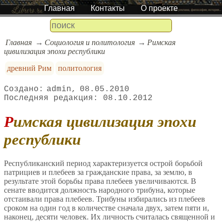
Главная
Контакты
О проекте
Главная
Социология и политология
Римская
цивилизация эпохи республики
древний Рим
политология
admin
08.05.2010
08.10.2012
Римская цивилизация эпохи
республики
Республиканский период характеризуется острой борьбой
патрициев и плебеев за гражданские права, за землю, в
результате этой борьбы права плебеев увеличиваются. В
сенате вводится должность народного трибуна, которые
отстаивали права плебеев. Трибуны избирались из плебеев
сроком на один год в количестве сначала двух, затем пяти и,
наконец, десяти человек. Их личность считалась священной и