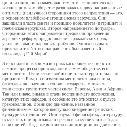
цивилизации, он ознаменован тем, что все политическая
жизнь в римском обществе развивалась в двух направлениях:
оптиматы (наилучшее) сторонники этого направления — это,
в основном плебейско-патрицианская верхушка. Они
защищали власть сената и позицию нобилитета (патрициат и
плебейская верхушка). Второе направлениеэто популяры.
Сторонники этого направления требовали проведения
аграрных реформ, предоставления гражданских прав,
усиление власти народных трибунов. Одним из ярких
представителей этого направления был известный
полководец Гай Марий.
Это в политической жизни римского общества, но в это
важные процессы происходили и самом обществе, его
менталитете. Пунические войны не только территориально
прирастила Рим, но и изменила менталитет римлянина,
благодаря включению в состав государства множества
этнических групп трех частей света: Европы, Азии и Африки.
Так или иначе, римляне стали воспринимать достижения,
культуру этих народов, и особенно это относится к кульре
грековэллинов. Возникло движение, названное
филэлинизмом, которое выступало внедрение греческих
культурных ценностей. Они изучали философию, литературу,
искусство; они приглашали греков в качестве учителей для
своих детей. Тогда же возникло и аппозиционное движение,