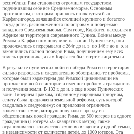
республики Рим становится огромным государством,
подчинившим себе все Средиземноморье. Основным
противником, с которым пришлось столкнуться был
Карфагенгород, являвшийся столицей крупного и богатого
государства, расположенного по островам и побережью
западного Средиземноморья. Сам город Карфаген находился в
Африке на территории современного Туниса. Войны между
Римом и Карфагеном получили название Пунических, они
продолжались с перерывами с 264г до н. э. по 146 г до н. э. и
закончились полной победой Рима, подчинением ему всех
земель противника, а сам Карфаген был стерт с лица земли.
В результате пунических войн и победы Рима его территория
сильно разрослась и следовательно обострились те проблемы,
которые были характерны для Римской цивилизации на
протяжении всей ее истории а именно: проблемы гражданства
и получения земли. В 133 г. до н. э еще в ходе Пунических
войн Тиберием Гракхом, избранному народным трибуном,
сенату была предложена земельной реформа, суть которой
сводилась к следующему: он предложил ограничить
количество земли, которую получали в аренду из
общественных полей граждане Рима, до 500 югеров на одного
гражданина (1 югер=2523 квадратных метра), также
ограничивалось количество земли во владении у одной семьи,
в независимости от количества детей, до 1000 югеров. Эта