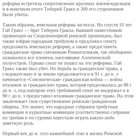
реформа встретила сопротивление крупных землевладельцев
и в конечном итоге Тиберий Гракх и 300 его сторонников
были убиты.
Таким образом, земельная реформа заглохла. Но спустя 10 лет
Гай Гракх — брат Тиберия Гракха, бывший наместником
провинции на Сицилиипервой римской провинции, был
также избран народным трибуном и предложил сенату
продолжить земельную реформу, а также предоставить
гражданские права союзникам Римаиталикам, так обобщенно
назывались все племена, населявшие Аппенинский
полуостров. Однако сенат не пошел на эти реформы. Гай
Гракх также был убит. Но борьба за гражданские права, а
следовательно и за землю продолжается и в 91 г. до н. э
начинается «Союзническая» гражданская война — война
италиков за гражданские права, которая продолжалась до 88 г
до н. э, под напором этих требований сенат не выдержал и в
90 г до н. э предоставил италикам гражданские права. На этом
заканчивает свое существование римская гражданская
община. Это значит, что народные собрания трибутные
коммиции и куриатные коммиции (соответственно собрание
по трибам и по гуриям) перестали играть какую-либо
заметную роль.
Первый век до н. ээто важнейший этап в жизни Римской