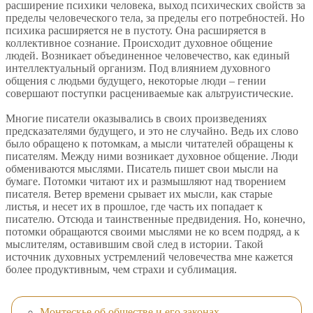
расширение психики человека, выход психических свойств за
пределы человеческого тела, за пределы его потребностей. Но
психика расширяется не в пустоту. Она расширяется в
коллективное сознание. Происходит духовное общение
людей. Возникает объединенное человечество, как единый
интеллектуальный организм. Под влиянием духовного
общения с людьми будущего, некоторые люди – гении
совершают поступки расцениваемые как альтруистические.
Многие писатели оказывались в своих произведениях
предсказателями будущего, и это не случайно. Ведь их слово
было обращено к потомкам, а мысли читателей обращены к
писателям. Между ними возникает духовное общение. Люди
обмениваются мыслями. Писатель пишет свои мысли на
бумаге. Потомки читают их и размышляют над творением
писателя. Ветер времени срывает их мысли, как старые
листья, и несет их в прошлое, где часть их попадает к
писателю. Отсюда и таинственные предвидения. Но, конечно,
потомки обращаются своими мыслями не ко всем подряд, а к
мыслителям, оставившим свой след в истории. Такой
источник духовных устремлений человечества мне кажется
более продуктивным, чем страхи и сублимация.
Монтескье об обществе и его законах