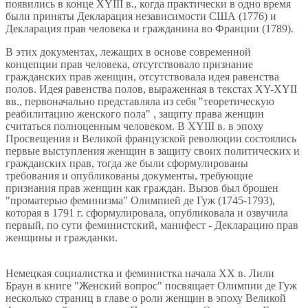
появились в конце XYIII в., когда практически в одно время
были приняты Декларация независимости США (1776) и
Декларация прав человека и гражданина во Франции (1789).
В этих документах, лежащих в основе современной
концепции прав человека, отсутствовало признание
гражданских прав женщин, отсутствовала идея равенства
полов. Идея равенства полов, выраженная в текстах XY-XYII
вв., первоначально представляла из себя "теоретическую
реабилитацию женского пола" , защиту права женщин
считаться полноценным человеком. В XYIII в. в эпоху
Просвещения и Великой французской революции состоялись
первые выступления женщин в защиту своих политических и
гражданских прав, тогда же были сформулированы
требования и опубликованы документы, требующие
признания прав женщин как граждан. Вызов был брошен
"проматерью феминизма" Олимпией де Гуж (1745-1793),
которая в 1791 г. сформулировала, опубликовала и озвучила
первый, по сути феминистский, манифест - Декларацию прав
женщины и гражданки.
Немецкая социалистка и феминистка начала ХХ в. Лили
Браун в книге "Женский вопрос" посвящает Олимпии де Гуж
несколько страниц в главе о роли женщин в эпоху Великой