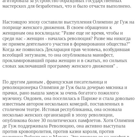
агитировала за устройство образцовых государственных
мастерских для безработных, что и было отчасти выполнено.
Настоящую эпоху составили выступления Олимпии де Гуж на
поприще женского движения. В своем обращении к
женщинам она восклицала: "Разве еще не время, чтобы и
среди нас - женщин - началась революция? Разве мы никогда
не примем деятельного участия в формировании общества?"
Когда же появилась Декларация прав человека, возбудившая
всеобщий энтузиазм, то она опубликовала манифест,
прокламировавший права женщин и в сжатых, но сильных
словах заключавший программу женского движения" .
По другим данным , французская писательница и
революционерка Олимпия де Гуж была дочерью мясника и
прачки, рано вышла замуж за очень богатого пожилого
мужчину. Овдовев, она поселилась в Париже и стала довольно
известным автором нескольких комедий, поставленных в
столичном театре. Истовая республиканка, она основала
несколько женских организаций в эпоху революции,
опубликова более 30 политических памфлетов. Хотя Олимпия
де Гуж поддерживала Революцию, она активно выступала
против кровопролития, против казни короля, против
политики Робеспьера и Марата. Это привело ее на эшафот в