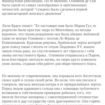
Французской революции. По ее мнению, Олимпия де Гуж
была одной из самых своеобразных и оригинальных
личностей, которой "суждено было сделаться первой
организаторшей женского движения" .
Лили Браун пишет: "Ее настоящее имя было Мария Гуз, ее
родители были простые люди из Монтобана, но весьма
вероятно, что своим рождением она была обязана любовной
связи ее матери Олимпии с поэтом Ле Франк де
Помпиньяном. Красивая девушка, бурбонские черты которой
дали повод также считать ее отцом Людовика XV, вышла
замуж очень рано, но спустя немного лет сбросила с себя
оковы несчастливого брака . Олимпия отправилась в Париж,
вела блестящую светскую жизнь, но скоро круто изменила
свою жизнь, отдавая себя работе для общественного блага.
По мнению ее современников, она поражала всех богатством
своих идей и силою своей речи. Во всем, что она писала и
говорила, звучала женская натура в ее прекраснейших чертах.
Перед лицом царившего голода она с помощью публичного
воззвания и собственным примером добилась того, что
многие богатые женщины с самоотверженной готовностью
принесли в дар государству свои драгоценности. Она горячо