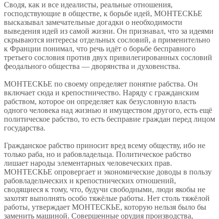
Сводя, как и все идеалисты, реальные отношения,
господствующие в обществе, к борьбе идей, МОНТЕСКЬЕ
высказывал замечательные догадки о необходимости
выведения идей из самой жизни. Он признавал, что за идеями
скрываются интересы отдельных сословий, а применительно
к Франции понимал, что речь идёт о борьбе бесправного
третьего сословия против двух привилегированных сословий
феодального общества — дворянства и духовенства.
МОНТЕСКЬЕ по своему определяет понятие рабства. Он
включает сюда и крепостничество. Наряду с гражданским
рабством, которое он определяет как безусловную власть
одного человека над жизнью и имуществом другого, есть ещё
политическое рабство, то есть бесправие граждан перед лицом
государства.
Гражданское рабство приносит вред всему обществу, ибо не
только раба, но и рабовладельца. Политическое рабство
лишает народы элементарных человеческих прав.
МОНТЕСКЬЕ опровергает и экономические доводы в пользу
рабовладельческих и крепостнических отношений,
сводящиеся к тому, что, будучи свободными, люди якобы не
захотят выполнять особо тяжёлые работы. Нет столь тяжёлой
работы, утверждает МОНТЕСКЬЕ, которую нельзя было бы
заменить машиной. Совершенные орудия производства,