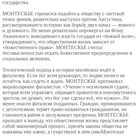
государства.
МОНТЕСКЬЕ стремился подойти к обществу с светской
точки зрения, решительно выступал против Августина,
рассматривавшего историю как борьбу двух начал — земного
и духовного. Не менее решительно опровергал он Фому
Аквинского, выводившего власть государя из «божьей воли»,
утверждавшего, что общественная жизнь зависит от
«божественного права». МОНТЕСКЬЕ считал
бессмысленностью искать божественное предопределение в
социальных явлениях.
Теологический подход к истории неизбежно ведёт к
фатализму. Если бог всем руководит, то людям ничего не
остаётся, как сидеть и ждать. МОНТЕСКЬЕ критиковал
мировоззрение фаталистов: «Учение о неумолимой судьбе,
которая всем управляет, обращает правителя в невозмутимого
зрителя; он думает, что бог уже сделал всё, что нужно». Не
менее опасен фатализм подданных. Граждан, примирившиеся
с деспотизмом, теряет право называться гражданином, он
становится рабом и заслуживает презрения. МОНТЕСКЬЕ
приходит к выводу, что общественная жизнь представляет
собой закономерный процесс, причём законы общества не
навязаны ему извне, а существуют в нём самоМонтескье