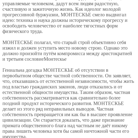
управляемые человеком, дадут всем людям радостную,
счастливую и зажиточную жизнь. Как идеолог молодой
прогрессивной буржуазии, МОНТЕСКЬЕ смело выдвигал
идею: техника и наука должны историческому прогрессу и
освободить человечество от наиболее тягостных форм
физического труда.
МОНТЕСКЬЕ полагал, что старый строй объективно себя
изжил и должен уступить место новому строю. Однако это
должно произойти путём компромисса между аристократией
и третьим сословиеМонтескье
Гениальна догадка МОНТЕСКЬЕ об отсутствии в
первобытном обществе частной собственности. Он заявляет,
что, отказавшись от естественной независимости, чтобы жить
под властью гражданских законов, люди отказались и от
естественной общности имущества. Таким образом, частная
собственность рассматривается как сравнительно более
поздний продукт исторического развития. МОНТЕСКЬЕ
делает из этого ряд неправильных выводов. Частная
собственность превращается им как бы в высшее проявление
цивилизации. Он старается доказать, что даже признание
примата общественного блага над частным не даёт никому
права лишить человека хотя бы самой ничтожной части его
имущества.