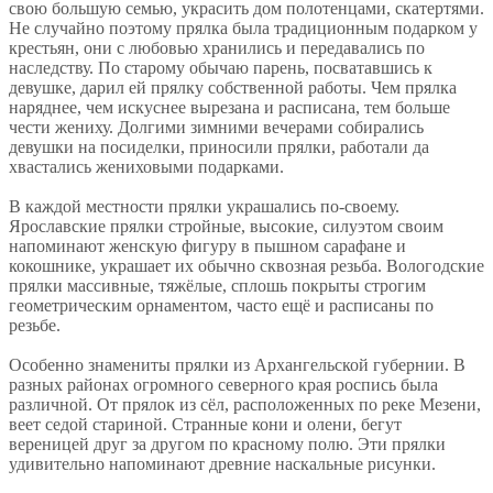
свою большую семью, украсить дом полотенцами, скатертями.
Не случайно поэтому прялка была традиционным подарком у
крестьян, они с любовью хранились и передавались по
наследству. По старому обычаю парень, посватавшись к
девушке, дарил ей прялку собственной работы. Чем прялка
наряднее, чем искуснее вырезана и расписана, тем больше
чести жениху. Долгими зимними вечерами собирались
девушки на посиделки, приносили прялки, работали да
хвастались жениховыми подарками.
В каждой местности прялки украшались по-своему.
Ярославские прялки стройные, высокие, силуэтом своим
напоминают женскую фигуру в пышном сарафане и
кокошнике, украшает их обычно сквозная резьба. Вологодские
прялки массивные, тяжёлые, сплошь покрыты строгим
геометрическим орнаментом, часто ещё и расписаны по
резьбе.
Особенно знамениты прялки из Архангельской губернии. В
разных районах огромного северного края роспись была
различной. От прялок из сёл, расположенных по реке Мезени,
веет седой стариной. Странные кони и олени, бегут
вереницей друг за другом по красному полю. Эти прялки
удивительно напоминают древние наскальные рисунки.