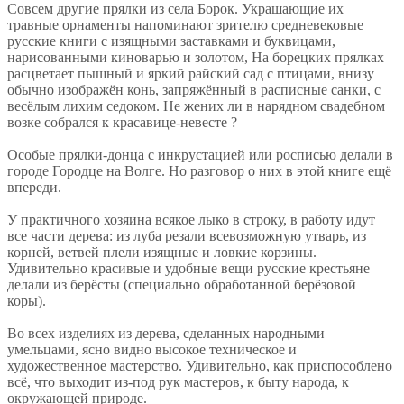
Совсем другие прялки из села Борок. Украшающие их
травные орнаменты напоминают зрителю средневековые
русские книги с изящными заставками и буквицами,
нарисованными киноварью и золотом, На борецких прялках
расцветает пышный и яркий райский сад с птицами, внизу
обычно изображён конь, запряжённый в расписные санки, с
весёлым лихим седоком. Не жених ли в нарядном свадебном
возке собрался к красавице-невесте ?
Особые прялки-донца с инкрустацией или росписью делали в
городе Городце на Волге. Но разговор о них в этой книге ещё
впереди.
У практичного хозяина всякое лыко в строку, в работу идут
все части дерева: из луба резали всевозможную утварь, из
корней, ветвей плели изящные и ловкие корзины.
Удивительно красивые и удобные вещи русские крестьяне
делали из берёсты (специально обработанной берёзовой
коры).
Во всех изделиях из дерева, сделанных народными
умельцами, ясно видно высокое техническое и
художественное мастерство. Удивительно, как приспособлено
всё, что выходит из-под рук мастеров, к быту народа, к
окружающей природе.