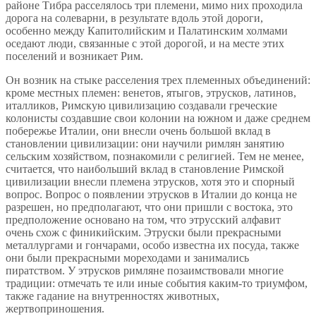
районе Тибра расселялось три племени, мимо них проходила
дорога на солеварни, в результате вдоль этой дороги,
особенно между Капитолийским и Палатинским холмами
оседают люди, связанные с этой дорогой, и на месте этих
поселений и возникает Рим.
Он возник на стыке расселения трех племенных объединений:
кроме местных племен: венетов, ятыгов, этрусков, латинов,
италликов, Римскую цивилизацию создавали греческие
колонисты создавшие свои колонии на южном и даже среднем
побережье Италии, они внесли очень большой вклад в
становлении цивилизации: они научили римлян занятию
сельским хозяйством, познакомили с религией. Тем не менее,
считается, что наибольший вклад в становление Римской
цивилизации внесли племена этрусков, хотя это и спорный
вопрос. Вопрос о появлении этрусков в Италии до конца не
разрешен, но предполагают, что они пришли с востока, это
предположение основано на том, что этрусский алфавит
очень схож с финикийским. Этруски были прекрасными
металлургами и гончарами, особо известна их посуда, также
они были прекрасными мореходами и занимались
пиратством. У этрусков римляне позаимствовали многие
традиции: отмечать те или иные события каким-то триумфом,
также гадание на внутренностях животных,
жертвоприношения.