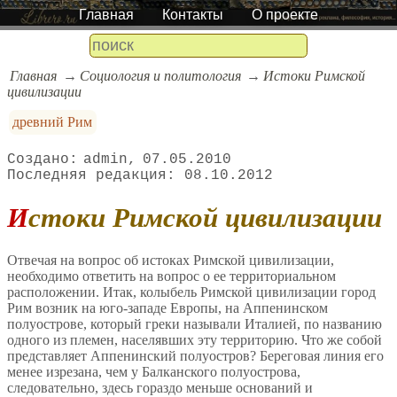
Главная
Контакты
О проекте
Главная
Социология и политология
Истоки Римской
цивилизации
древний Рим
admin
07.05.2010
08.10.2012
Истоки Римской цивилизации
Отвечая на вопрос об истоках Римской цивилизации,
необходимо ответить на вопрос о ее территориальном
расположении. Итак, колыбель Римской цивилизации город
Рим возник на юго-западе Европы, на Аппенинском
полуострове, который греки называли Италией, по названию
одного из племен, населявших эту территорию. Что же собой
представляет Аппенинский полуостров? Береговая линия его
менее изрезана, чем у Балканского полуострова,
следовательно, здесь гораздо меньше оснований и