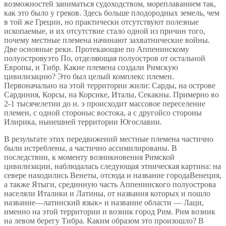
возможностей заниматься судоходством, мореплаванием так,
как это было у греков. Здесь больше плодородных земель, чем
в той же Греции, но практически отсутствуют полезные
ископаемые, и их отсутствие стало одной из причин того,
почему местные племена начинают захватнические войны.
Две основные реки. Протекающие по Аппенинскому
полуостровуэто По, отделяющая полуостров от остальной
Европы, и Тибр. Какие племена создали Римскую
цивилизацию? Это был целый комплекс племен.
Первоначально на этой территории жили: Сарды, на острове
Сардиния, Корсы, на Корсике, Италы, Секакны. Примерно во
2-1 тысячелетии до н. э происходит массовое переселение
племен, с одной стороныс востока, а с другойсо стороны
Илирика, нынешней территории Югославии.
В результате этих передвижений местные племена частично
были истреблены, а частично ассимилированы. В
последствии, к моменту возникновения Римской
цивилизации, наблюдалась следующая этническая картина: на
севере находились Венеты, отсюда и название городаВенеция,
а также Ятыги, срединную часть Аппенинского полуострова
населяли Италики и Латины, от названия которых и пошло
название—латинский язык» и название области — Лаци,
именно на этой территории и возник город Рим. Рим возник
на левом берегу Тибра. Каким образом это произошло? В