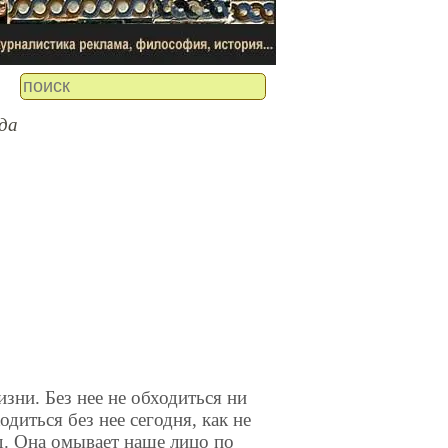
да
зни. Без нее не обходиться ни
диться без нее сегодня, как не
ад. Она омывает наше лицо по