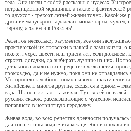
тела. Они несли с собой рассказы: о чудесах Хилеро
нетрадиционной медицины, а также о фактической ре
то двухсот - трехсот летней жизни точно. Какой же р
древние манускрипты далеких монастырей, чудом, 
Европу, а затем и в Россию?
Рецептов несколько, разумеется, все они заслуживаю
практической их проверки в нашей с вами жизни, о 
позже…через двести или триста лет, если доживем, к
строить догадки, да выбирать лучшие из них. Попро
детального анализа всех рецептов долголетия, при
громоздко, да и не нужно, пока они не оправдались в
Мы пришли к любопытному выводу: практически все
Китайские, и многие другие, сходятся в одном – гл
вода. Но не простая… а живая. Тут, волей не волей,
русских сказок, рассказывающие о чудесном исцелен
попавшего в неприятную переделку.
Живая вода, во всех рецептах древности получалась
для того, чтобы вода считалась целебной и «живой»
непременное условие. В чем же тут дело, почему вод