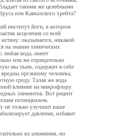
обладает такими же целебными
бруса или Кавказского хребта?
кий институт йоги, в котором
актик исцеления со всей
истину: оказывается, никакой
ся на знании химических
о любая вода, имеет
льно или же отрицательно
орую мы пьем, содержит в себе
 вредны организму человека,
тную среду. Талая же вода
орной влияние на микрофлору
редных элементов. Вот рецепт
еским потенциалом.
у не только улучшит ваше
абилизирует давление, избавит
желательно из алюминия, но