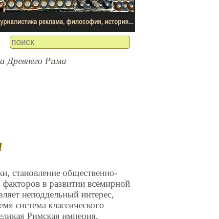
а Древнего Рима
а
ки, становление общественно-
 факторов в развитии всемирной
авляет неподдельный интерес,
емя система классического
великая Римская империя,