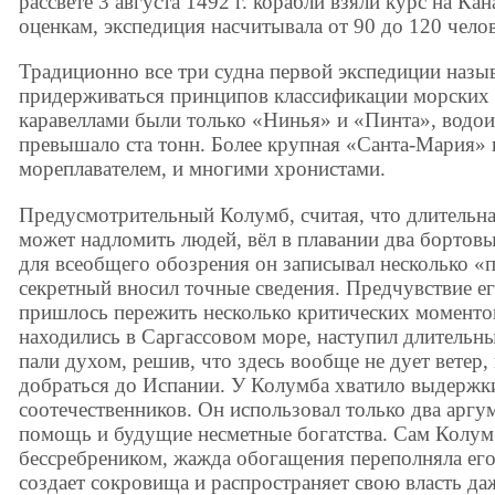
рассвете 3 августа 1492 г. корабли взяли курс на Ка
оценкам, экспедиция насчитывала от 90 до 120 челов
Традиционно все три судна первой экспедиции назы
придерживаться принципов классификации морских с
каравеллами были только «Нинья» и «Пинта», водо
превышало ста тонн. Более крупная «Санта-Мария» 
мореплавателем, и многими хронистами.
Предусмотрительный Колумб, считая, что длительна
может надломить людей, вёл в плавании два бортов
для всеобщего обозрения он записывал несколько «
секретный вносил точные сведения. Предчувствие ег
пришлось пережить несколько критических моментов.
находились в Саргассовом море, наступил длительн
пали духом, решив, что здесь вообще не дует ветер, 
добраться до Испании. У Колумба хватило выдержк
соотечественников. Он использовал только два аргу
помощь и будущие несметные богатства. Сам Колум
бессребреником, жажда обогащения переполняла его
создает сокровища и распространяет свою власть да