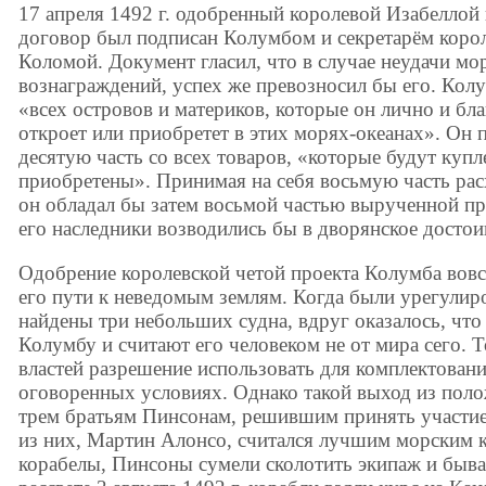
17 апреля 1492 г. одобренный королевой Изабелло
договор был подписан Колумбом и секретарём коро
Коломой. Документ гласил, что в случае неудачи мо
вознаграждений, успех же превозносил бы его. Кол
«всех островов и материков, которые он лично и бл
откроет или приобретет в этих морях-океанах». Он 
десятую часть со всех товаров, «которые будут куп
приобретены». Принимая на себя восьмую часть рас
он обладал бы затем восьмой частью вырученной п
его наследники возводились бы в дворянское достои
Одобрение королевской четой проекта Колумба вовсе
его пути к неведомым землям. Когда были урегули
найдены три небольших судна, вдруг оказалось, что
Колумбу и считают его человеком не от мира сего. Т
властей разрешение использовать для комплектован
оговоренных условиях. Однако такой выход из пол
трем братьям Пинсонам, решившим принять участие
из них, Мартин Алонсо, считался лучшим морским 
корабелы, Пинсоны сумели сколотить экипаж и быва