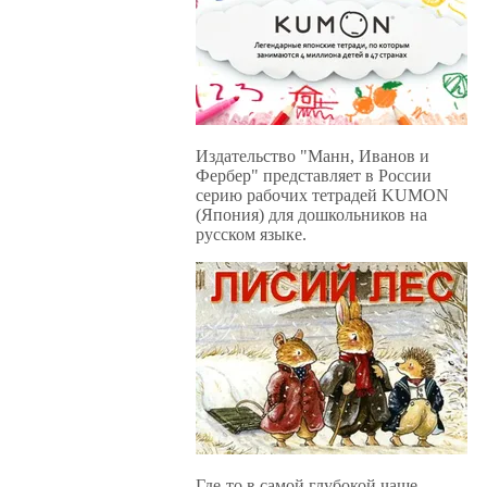
Издательство "Манн, Иванов и
Фербер" представляет в России
серию рабочих тетрадей KUMON
(Япония) для дошкольников на
русском языке.
Где-то в самой глубокой чаще