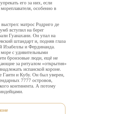
упрекать его за них, если
мореплавателя, особенно в
 выстрел: матрос Родриго де
мб вступил на берег
али Гуанахани. Он упал на
евский штандарт и, подняв глаза
ей Изабеллы и Фердинанда.
и море с удивительными
 эти бронзовые люди, ещё не
юдающие за ритуалом «открытия»
инадлежать испанской короне.
 Гаити и Кубу. Он был уверен,
гендарных 7777 островов,
кого континента. А потому
 индейцами.
ионе