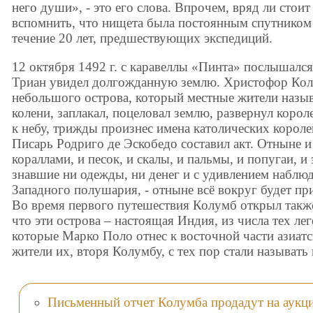
него души», - это его слова. Впрочем, вряд ли стоит 
вспомнить, что нищета была постоянным спутником 
течение 20 лет, предшествующих экспедиций.
12 октября 1492 г. с каравеллы «Пинта» послышался
Триан увидел долгожданную землю. Христофор Колу
небольшого острова, который местные жители назыв
колени, заплакал, поцеловал землю, развернул корол
к небу, трижды произнес имена католических корол
Писарь Родриго де Эскобедо составил акт. Отныне 
кораллами, и песок, и скалы, и пальмы, и попугаи, и
знавшие ни одежды, ни денег и с удивлением набл
Западного полушария, - отныне всё вокруг будет пр
Во время первого путешествия Колумб открыл также
что эти острова – настоящая Индия, из числа тех ле
которые Марко Поло отнес к восточной части азиатс
жители их, вторя Колумбу, с тех пор стали называть
Письменный отчет Колумба продадут на аукц