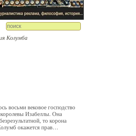
ия Колумба
ось восьми вековое господство
 королевы Изабеллы. Она
безрезультатной, то корона
 Колумб окажется прав…