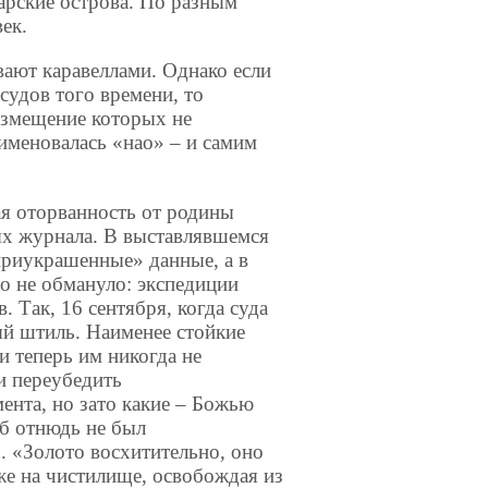
нарские острова. По разным
ек.
вают каравеллами. Однако если
удов того времени, то
измещение которых не
именовалась «нао» – и самим
я оторванность от родины
ых журнала. В выставлявшемся
приукрашенные» данные, а в
о не обмануло: экспедиции
 Так, 16 сентября, когда суда
ый штиль. Наименее стойкие
и теперь им никогда не
и переубедить
мента, но зато какие – Божью
б отнюдь не был
. «Золото восхитительно, оно
же на чистилище, освобождая из