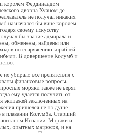
й и королём Фердинандом
левского дворца Хуаном де
реплаватель не получал никаких
умб назначался бы вице-королем
агодаря своему искусству
получал бы звание адмирала и
лены, обменены, найдены или
ходов по снаряжению кораблей,
рибыли. В довершение Колумб и
нство.
 не убирало все препятствия с
рованы финансовые вопросы,
 простые моряки также не верят
огда ему удается получить от
ия экипажей заключенных на
ожения пришелся не по душе
 в плавании Колумба. Старший
капитаном Испании. Моряки и
лых, опытных матросов, и на