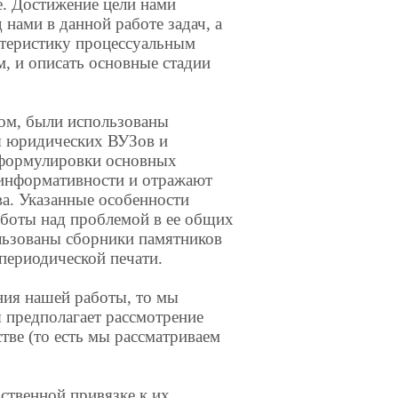
е. Достижение цели нами
 нами в данной работе задач, а
актеристику процессуальным
 и описать основные стадии
ном, были использованы
я юридических ВУЗов и
е формулировки основных
 информативности и отражают
ва. Указанные особенности
аботы над проблемой в ее общих
льзованы сборники памятников
периодической печати.
ния нашей работы, то мы
 предполагает рассмотрение
тве (то есть мы рассматриваем
дственной привязке к их