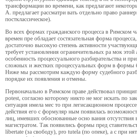
трансформации во времени, как предлагают некотор
А. предлагает рассматри вать отдельно право раннер
постклассическое).
Во всех формах гражданского процесса в Римском ч
времен пре обладает состязательная форма процесса,
достаточно высокую степень активности участвующи
требует установления ограничительных ра мок этой 
особенность процессуального разбирательства и при
сложных и жестких процессуальных форм в формы б
Ниже мы рассмотрим каждую форму судебного разби
порядке их появления и отмены.
Первоначально в Римском праве действовал принцип 
potest, согласно которому никто не мог искать по за
ситуация имела мес то при легисакционном процессе
действия его с формуляр ным появилась возможность
лиц, имевших обоснованные осно вания отсутствия 
магистратом. Так появились формы пред ставительств
libertate (за свободу), pro tutela (по опеке), а с при