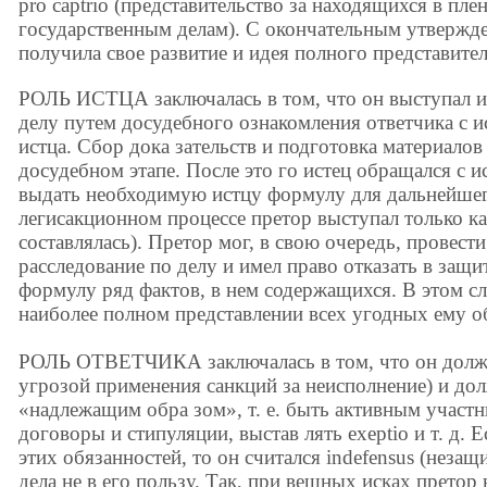
pro captrio (представительство за находящихся в пл
государственным делам). С окончательным утвержд
получила свое развитие и идея полного представител
РОЛЬ ИСТЦА заключалась в том, что он выступал и
делу путем досудебного ознакомления ответчика с 
истца. Сбор дока зательств и подготовка материалов
досудебном этапе. После это го истец обращался с и
выдать необходимую истцу формулу для дальнейшего
легисакционном процессе претор выступал только ка
составлялась). Претор мог, в свою очередь, провест
расследование по делу и имел право отказать в защи
формулу ряд фактов, в нем содержащихся. В этом сл
наиболее полном представлении всех угодных ему об
РОЛЬ ОТВЕТЧИКА заключалась в том, что он долже
угрозой применения санкций за неисполнение) и до
«надлежащим обра зом», т. е. быть активным участн
договоры и стипуляции, выстав лять exeptio и т. д. 
этих обязанностей, то он считался indefensus (неза
дела не в его пользу. Так, при вещных исках прето