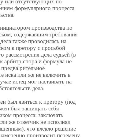
ену или отсутствующих по
ением формулярного процесса
ьства.
нициатором производства по
иском, содержавшим требования
 дела также проводилась на
ском к претору с просьбой
 рассмотрения дела судьей (в
к арбитр спора и формула не
и предва рительное
те иска или же не включить в
учае истец мог настаивать на
стоятельств дела.
н был явиться к претору (под
лжен был защищать себя
иком процесса: заключать
Если же ответчик не исполнял
щищенным), что влекло решение
р намеренно производит перемену