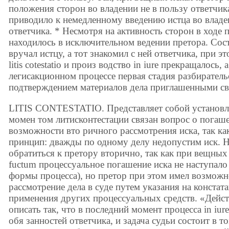
положения сторон во владении не в пользу ответчика
приводило к немедленному введению истца во владе
ответчика. * Несмотря на активность сторон в ходе 
находилось в исключительном ведении претора. Со
вручал истцу, а тот знакомил с ней ответчика, при э
litis cotestatio и произ водство in iure прекращалось,
легисакционном процессе первая стадия разбиратель
подтверждением материалов дела приглашенными сви
LITIS CONTESTATIO. Представляет собой установл
момен том литисконтестации связан вопрос о погаше
возможности вто ричного рассмотрения иска, так ка
принцип: дважды по одному делу недопустим иск. Н
обратиться к претору вторично, так как при вещных
fuctum процессуальное погашение иска не наступало
формы процесса), но претор при этом имел возможн
рассмотрение дела в суде путем указания на констат
применения других процессуальных средств. «Дейст
описать так, что в последний момент процесса in iu
обя занностей ответчика, и задача судьи состоит в т