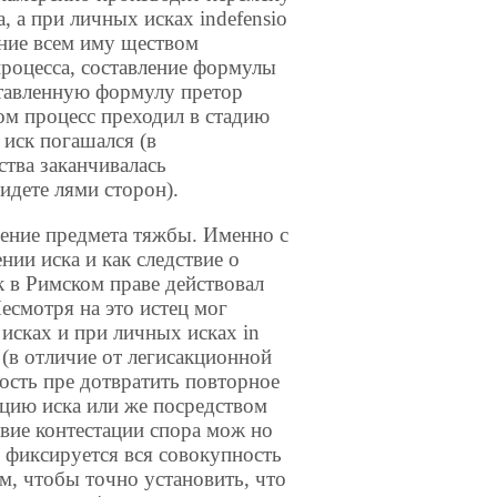
, а при личных исках indefensio
ние всем иму ществом
процесса, составление формулы
ставленную формулу претор
том процесс преходил в стадию
 а иск погашался (в
ства заканчивалась
дете лями сторон).
ение предмета тяжбы. Именно с
нии иска и как следствие о
к в Римском праве действовал
есмотря на это истец мог
 исках и при личных исках in
 (в отличие от легисакционной
ость пре дотвратить повторное
ацию иска или же посредством
вие контестации спора мож но
re фиксируется вся совокупность
ом, чтобы точно установить, что