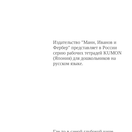
Издательство "Манн, Иванов и
Фербер" представляет в России
серию рабочих тетрадей KUMON
(Япония) для дошкольников на
русском языке.
Где-то в самой глубокой чаще