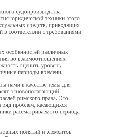
ожного судопроизводства
ития юридической техники этого
ессуальных средств, приводящих
й в соответствии с требованиями
ых особенностей различных
ения во взаимоотношениях
ожность оценить уровень
зличные периоды времени.
ны нами в качестве темы для
носят основополагающий
траслей римского права. Это
й ряд проблем, касающихся
хники рассматриваемого периода
сновных понятий и элементов