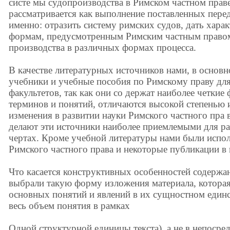
систе мы судопроизводства в Римском частном прав
рассматривается как выполнение поставленных перед
именно: отразить систему римских судов, дать хар
формам, предусмотренным Римским частным правом,
производства в различных формах процесса.
В качестве литературных источников нами, в основ
учебники и учебные пособия по Римскому праву дл
факультетов, так как они со держат наиболее четки
терминов и понятий, отличаются высокой степенью
изменения в развитии науки Римского частного пра 
делают эти источники наиболее приемлемыми для р
чертах. Кроме учебной литературы нами были испо
Римского частного права и некоторые публикации в 
Что касается конструктивных особенностей содержа
выбрали такую форму изложения материала, которая
основных понятий и явлений в их сущностном единс
весь объем понятия в рамках
Одной структурной единицы текста), а не в непосре