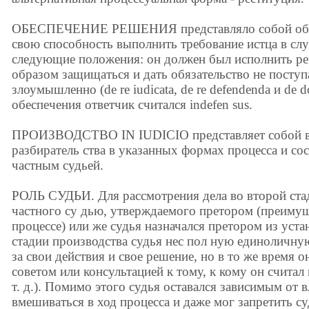
ОБЕСПЕЧЕНИЕ РЕШЕНИЯ представляло собой обяза
свою способность выполнить требование истца в сл
следующие положения: он должен был исполнить р
образом защищаться и дать обязательство не поступа
злоумышленно (de re iudicata, de re defendenda и de 
обеспечения ответчик считался indefen sus.
ПРОИЗВОДСТВО IN IUDICIО представляет собой в
разбиратель ства в указанных формах процесса и со
частным судьей.
РОЛЬ СУДЬИ. Для рассмотрения дела во второй ста
частного су дью, утверждаемого претором (преиму
процессе) или же судья назначался претором из уста
стадии производства судья нес пол ную единоличн
за свои действия и свое решение, но в то же время о
советом или консультацией к тому, к кому он счита
т. д.). Помимо этого судья оставался зависимым от 
вмешиваться в ход процесса и даже мог запретить с