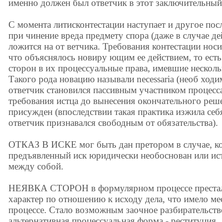
именно должен был ответчик в этот заключительный
С момента литисконтестации наступает и другое посл
при чинение вреда предмету спора (даже в случае д
ложится на от ветчика. Требования контестации нос
что объяснялось новиру ющим ее действием, то ест
сторон в их процессуальные права, имевшие несколь
Такого рода новацию называли necessaria (необ ходи
ответчик становился пассивным участником процесса
требования истца до вынесения окончательного реш
присужден (впоследствии такая практика изжила себя
ответчик признавался свободным от обязательства).
ОТКАЗ В ИСКЕ мог быть дан претором в случае, ко
предъявленный иск юридически необоснован или ист
между собой.
НЕЯВКА СТОРОН в формулярном процессе престал
характер по отношению к исходу дела, что имело м
процессе. Стало возможным заочное разбирательство
альтернативная процессуальная форма - реституция.