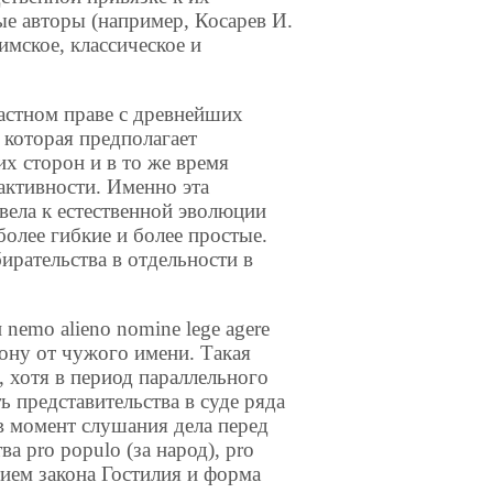
ые авторы (например, Косарев И.
имское, классическое и
астном праве с древнейших
 которая предполагает
х сторон и в то же время
активности. Именно эта
вела к естественной эволюции
олее гибкие и более простые.
рательства в отдельности в
nemo alieno nomine lege agere
кону от чужого имени. Такая
, хотя в период параллельного
 представительства в суде ряда
в момент слушания дела перед
а pro populo (за народ), pro
 нятием закона Гостилия и форма