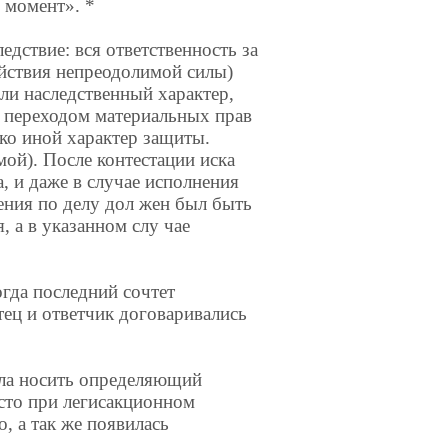
 момент». *
едствие: вся ответственность за
ействия непреодолимой силы)
или наследственный характер,
ь переходом материальных прав
ко иной характер защиты.
мой). После контестации иска
, и даже в случае исполнения
ения по делу дол жен был быть
, а в указанном слу чае
гда последний сочтет
ец и ответчик договаривались
а носить определяющий
есто при легисакционном
, а так же появилась