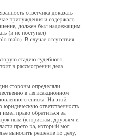
нность ответчика доказать
учае принуждения и содержало
ешение, должен был надлежащим
ть (и не поступал)
dolo malo). В случае отсутствия
торую стадию судебного
стоит в рассмотрении дела
дии стороны определяли
щественно в легисакционном
новленного списка. На этой
ую юридическую ответственность
н имел право обратиться за
л нуж ным (к юристам, друзьям и
власти прето ра, который мог
удье выносить решение по делу,