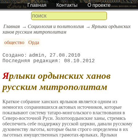
Главная
Контакты
О проекте
Главная
Социология и политология
Ярлыки ордынских
ханов русским митрополитам
общество
Орда
admin
27.08.2010
08.10.2012
Ярлыки ордынских ханов
русским митрополитам
Краткое собрание ханских ярлыков является одним из
немногих сохранившихся актовых источников, которые
показывают систему татаро-монгольского властвования в
Северо-восточной Руси. Золотоордынские ханы, стремясь
обеспечить себе поддержку русской церкви, давали русскому
духовенству льготы, которые были строго определены в их
льготных имущественных грамотах-ярлыках. Ярлыки