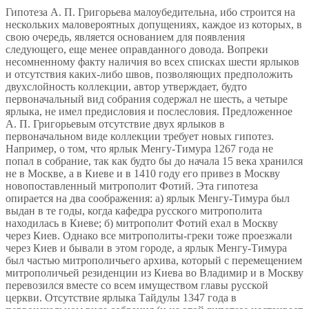
Гипотеза А. П. Григорьева малоубедительна, ибо строится на
нескольких маловероятных допущениях, каждое из которых, в
свою очередь, является основанием для появления
следующего, еще менее оправданного довода. Вопреки
несомненному факту наличия во всех списках шести ярлыков
и отсутствия каких-либо швов, позволяющих предположить
двухслойность коллекции, автор утверждает, будто
первоначальный вид собрания содержал не шесть, а четыре
ярлыка, не имел предисловия и послесловия. Предложенное
А. П. Григорьевым отсутствие двух ярлыков в
первоначальном виде коллекции требует новых гипотез.
Например, о том, что ярлык Менгу-Тимура 1267 года не
попал в собрание, так как будто бы до начала 15 века хранился
не в Москве, а в Киеве и в 1410 году его привез в Москву
новопоставленный митрополит Фотий. Эта гипотеза
опирается на два соображения: а) ярлык Менгу-Тимура был
выдан в те годы, когда кафедра русского митрополита
находилась в Киеве; б) митрополит Фотий ехал в Москву
через Киев. Однако все митрополиты-греки тоже проезжали
через Киев и бывали в этом городе, а ярлык Менгу-Тимура
был частью митрополичьего архива, который с перемещением
митрополичьей резиденции из Киева во Владимир и в Москву
перевозился вместе со всем имуществом главы русской
церкви. Отсутствие ярлыка Тайдулы 1347 года в