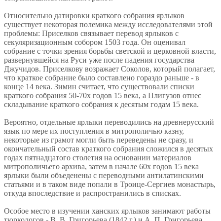
Относительно датировки краткого собрания ярлыков
существует некоторая полемика между исследователями этой
проблемы: Приселков связывает перевод ярлыков с
секуляризационным собором 1503 года. Он оценивал
собрание с точки зрения борьбы светской и церковной власти,
развернувшейся на Руси уже после падения государства
Джучидов. Приселкову возражает Соколов, который полагает,
что краткое собрание было составлено гораздо раньше - в
конце 14 века. Зимин считает, что существовали списки
краткого собрания 50-70х годов 15 века, а Плигузов отнес
складывание краткого собрания к десятым годам 15 века.
Вероятно, отдельные ярлыки переводились на древнерусский
язык по мере их поступления в митрополичью казну,
некоторые из грамот могли быть переведены не сразу, и
окончательный состав краткого собрания сложился в десятых
годах пятнадцатого столетия на основании материалов
митрополичьего архива, затем в начале 60х годов 15 века
ярлыки были объеденены с переводными антилатинскими
статьями и в таком виде попали в Троице-Сергиев монастырь,
откуда впоследствие и распространились в списках.
Особое место в изучении ханских ярлыков занимают работы
тюркологов - В. В. Григорьева (1842 г.) и А. П. Григорьева