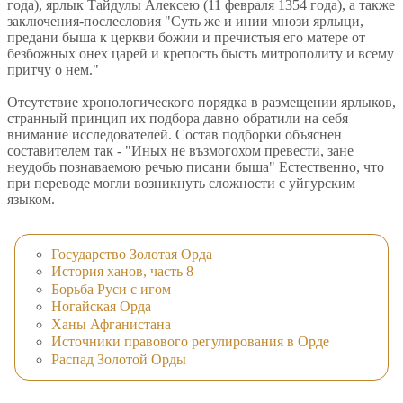
года), ярлык Тайдулы Алексею (11 февраля 1354 года), а также
заключения-послесловия "Суть же и инии мнози ярлыци,
предани быша к церкви божии и пречистыя его матере от
безбожных онех царей и крепость бысть митрополиту и всему
притчу о нем."
Отсутствие хронологического порядка в размещении ярлыков,
странный принцип их подбора давно обратили на себя
внимание исследователей. Состав подборки объяснен
составителем так - "Иных не възмогохом превести, зане
неудобь познаваемою речью писани быша" Естественно, что
при переводе могли возникнуть сложности с уйгурским
языком.
Государство Золотая Орда
История ханов, часть 8
Борьба Руси с игом
Ногайская Орда
Ханы Афганистана
Источники правового регулирования в Орде
Распад Золотой Орды