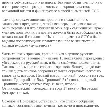
против себя вражду и ненависть. Темучин объявляет полную
и совершенную веротерпимость с покоровительством
верховной власти и фиксирует ее в своей знаменитой ЯСЕ.
Там под страхом лишения престола и пожизненного
заключения предписано, чтобы все веры, все равно какие,
были терпимы и что служители этих вер - священники, врачи,
ученые, подвижники и другие должны быть освобождены от
всяких податей и налогов. Именно опираясь на ЯСУ и были
выданы последующими правителями после Чингисхана
ярлыки русскому духовенству.
Часть ханских ярлыков, хранившихся в архиве русских
митрополитов, в конце 14 - начале 15 веков была переведена с
уйгурского на русский язык и была снабжена послесловием.
Так появилось краткое собрание ярлыков. Дошедшие до нас
триннадцать списков собрания ярлыков образуют несколько
видов двух изводов. Первый извод - полный - состоит из трех
видов: Троицкий 1 (15в.), Троицкий 2 (2 списка - первый
Троицкий - семидесятые года 15 века, второй
Овчинниковский - семидесятые года 17 века) и Львовский
(четыре списка).
Соколов и Приселков установили, что списки собрания
ярлыков составляют две группы - краткую и пространную.