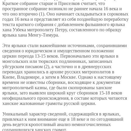
Краткое собрание старше и Приселков считает, что
пространное собрание возникло не раннее начала 16 века и
что оно вторично (1). Оно начинает складываться в сороковых
годах 16 века и представляет из себя позднейшую переработку
текста краткого собрания с добавлением фальшивого ярлыка
хана Узбека митрополиту Петру, составленного по образцу
ярлыка хана Менгу-Тимура.
Эти ярлыки стали важнейшими источниками, сохранившими
сведения о юридическом и имущественном положении
церкви переода 13-15 веков. Первоначально эти ярлыки в
монгольских или тюркских подлинниках, записанных
уйгурским письмом (2), а частично и в древнерусских
переводах хранились в архиве русских митрополитов в
Киеве, Владимире, а затем в Москве. Однако к настоящему
времени не известны сборники, восходящие к документам
митрополичьей казны, где были скопированы ханские
ярлыки, зато выявлен широкий круг сборников 15-18 веков
неофициального происхождения, в составе которых читаются
ханские жалованные грамоты русской церкви.
Уникальный характер сведений, содержащийся в ярлыках,
привлекал к ним внимание еще в 18 веке и по сегодняшний
день ведется кропотливый анализ немногочисленных
сохранившихся ханских грамот.