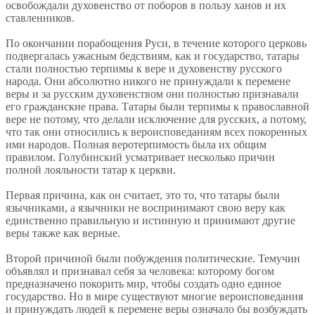
освобождали духовенство от поборов в пользу ханов и их
ставленников.
По окончании порабощения Руси, в течение которого церковь
подвергалась ужасным бедствиям, как и государство, татары
стали полностью терпимы к вере и духовенству русского
народа. Они абсолютно никого не принуждали к перемене
веры и за русским духовенством они полностью признавали
его гражданские права. Татары были терпимы к православной
вере не потому, что делали исключение для русских, а потому,
что так они относились к вероисповеданиям всех покоренных
ими народов. Полная веротерпимость была их общим
правилом. Голубинский усматривает несколько причин
полной лояльности татар к церкви.
Первая причина, как он считает, это то, что татары были
язычниками, а язычники не воспринимают свою веру как
единственно правильную и истинную и принимают другие
веры также как верные.
Второй причиной были побуждения политические. Темучин
объявлял и признавал себя за человека: которому богом
предназначено покорить мир, чтобы создать одно единое
государство. Но в мире существуют многие вероисповедания
и принуждать людей к перемене веры означало бы возбуждать