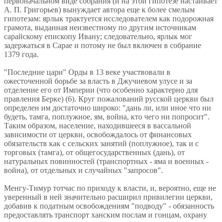
первоначальном виде собрания (и на этой гипотезе настаивает
А. П. Григорьев) вынуждает автора еще к более смелым
гипотезам: ярлык трактуется исследователем как подорожная
грамота, выданная неизвестному по другим источникам
сарайскому епископу Ивану; следовательно, ярлык мог
задержаться в Сарае и потому не был включен в собрание
1379 года.
"Последние цари" Орды в 13 веке участвовали в
ожесточенной борьбе за власть в Джучиевом улусе и за
отделение его от Империи (что особенно характерно для
правления Берке) (6). Круг пожалований русской церкви был
определен им достаточно широко: "дань ли, или иное что ни
будеть, тамга, поплужное, ям, война, кто чего ни попросит".
Таким образом, население, находившееся в вассальной
зависимости от церкви, освобождалось от финансовых
обязательств как с сельских занятий (поплужное), так и с
торговых (тамга), от общегосударственных (дань), от
натуральных повинностей (транспортных - яма и военных -
война), от отдельных и случайных "запросов".
Менгу-Тимур тотчас по приходу к власти, и, вероятно, еще не
уверенный в ней значительно расширил привилегии церкви,
добавив к податным освобождениям "подводу" - обязанность
предоставлять транспорт ханским послам и гонцам, охрану