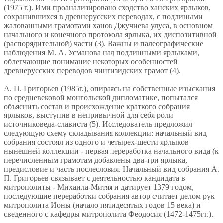
(1975 г.). Ими проанализировано сходство ханских ярлыков,
сохранившихся в древнерусских переводах, с подлиными
жалованными грамотами ханов Джучиева улуса, в основном
начального и конечного протокола ярлыка, их диспозитивной
(распорядительной) части (3). Важны и палеографические
наблюдения М. А. Усманова над подлинными ярлыками,
облегчающие понимание некоторых особенностей
древнерусских переводов чингизидских грамот (4).
А. П. Григорьев (1985г.), опираясь на собственные изыскания
по средневековой монгольской дипломатике, попытался
объяснить состав и происхождение краткого собрания
ярлыков, выступив в непривычной для себя роли
источниковеда-слависта (5). Исследователь предложил
следующую схему складывания коллекции: начальный вид
собрания состоял из одного и четырех-шести ярлыков
нынешней коллекции - первая переработка начального вида (к
перечисленным грамотам добавлены два-три ярлыка,
предисловие и часть послесловия. Начальный вид собрания А.
П. Григорьев связывает с деятельностью кандидата в
митрополиты - Михаила-Митяя и датирует 1379 годом,
последующие переработки собрания автор считает делом рук
митрополита Ионы (начало пятидесятых годов 15 века) и
сведенного с кафедры митрополита Феодосия (1472-1475гг.).