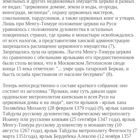
земельных и других недвижимых имуществ церкви в разных
ее видах: "церковнии домове, земли и воды, огороды,
виногради, мелницы", охрану церковных мастеров,
сокольников, пардусников, а также церковных книг и утвари.
Лишь при Менгу-Тимуре положение церкви на Руси
уравнялось с положением духовенства в остальных
покоренных странах, где храмы и монастыри освобождались
от всех налогов, а представителям ханской администрации
запрещалось расхищение церковного имущества (7).
Запрещалась хула на церковь. Льгота Менгу-Тимура церкви
по сравнению с обельными ярлыками его предшественников
были столь велики, что в Московском Летописном своде
конца 15 века отметили: "... умре царь татарский Беркаи, и
бысть ослаба христианом от насилие бесермен" (8).
Теперь непосредственно о составе краткого собрания: оно
состоит из заголовка "Ярлыки, иже суть давали цари
ординьские митрополитом киевскым и всея Руси на
церковныя домы и на люди", шести ярлыков - ярлык хана
Тюлякбека Михаилу (28 февраля 1379 года) (9), ярлык ханши
Тайдулы русскому духовенству, мифическому митрополиту
Иоанну или русскими князьям (25 сентября 1347 года), ярлык
Менгу-Тимура русскому духовенству и монашеству (10
августа 1267 года), ярлык Тайдулы митрополиту Феогносту (7
марта 1351года), ярлык Бердибека Алексею (12 ноября 1357