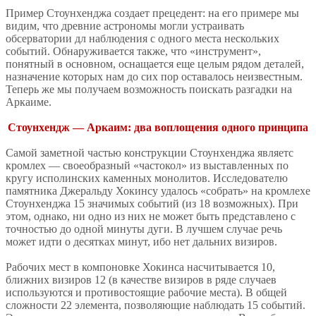
Пример Стоунхенджа создает прецедент: на его примере мы
видим, что древние астрономы могли устраивать
обсерватории дл наблюдения с одного места нескольких
событий. Обнаруживается также, что «инструмент»,
понятный в основном, оснащается еще целым рядом деталей,
назначение которых нам до сих пор оставалось неизвестным.
Теперь же мы получаем возможность поискать разгадки на
Аркаиме.
Стоунхендж — Аркаим: два воплощения одного принципа
Самой заметной частью конструкции Стоунхенджа являетс
кромлех — своеобразный «частокол» из выставленных по
кругу исполинских каменных монолитов. Исследователю
памятника Джеральду Хокинсу удалось «собрать» на кромлехе
Стоунхенджа 15 значимых событий (из 18 возможных). При
этом, однако, ни одно из них не может быть представлено с
точностью до одной минуты дуги. В лучшем случае речь
может идти о десятках минут, ибо нет дальних визиров.
Рабочих мест в компоновке Хокинса насчитывается 10,
ближних визиров 12 (в качестве визиров в ряде случаев
используются и противостоящие рабочие места). В общей
сложности 22 элемента, позволяющие наблюдать 15 событий.