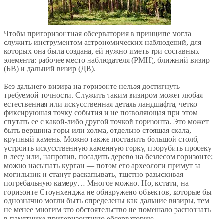
Чтобы пригоризонтная обсерватория в принципе могла
служить инструментом астрономических наблюдений, для
которых она была создана, ей нужно иметь три составных
элемента: рабочее место наблюдателя (РМН), ближний визир
(БВ) и дальний визир (ДВ).
Без дальнего визира на горизонте нельзя достигнуть
требуемой точности. Служить таким визиром может любая
естественная или искусственная деталь ландшафта, четко
фиксирующая точку события и не позволяющая при этом
спутать ее с какой-либо другой точкой горизонта. Это может
быть вершина горы или холма, отдельно стоящая скала,
крупный камень. Можно также поставить большой столб,
устроить искусственную каменную горку, прорубить просеку
в лесу или, напротив, посадить дерево на безлесом горизонте;
можно насыпать курган — потом его археологи примут за
могильник и станут раскапывать, тщетно разыскивая
погребальную камеру… Многое можно. Но, кстати, на
горизонте Стоунхенджа не обнаружено объектов, которые бы
однозначно могли быть определены как дальние визиры, тем
не менее многим это обстоятельство не помешало распознать
в памятнике пригоризонтную обсерваторию.