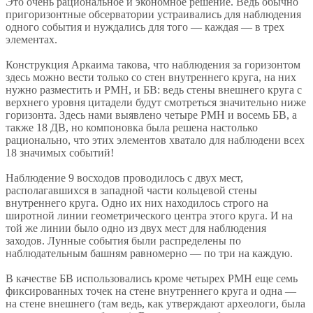
Это очень рациональное и экономное решение. Ведь обычно
пригоризонтные обсерватории устраивались для наблюдения
одного события и нуждались для того — каждая — в трех
элементах.
Конструкция Аркаима такова, что наблюдения за горизонтом
здесь можно вести только со стен внутреннего круга, на них
нужно разместить и РМН, и БВ: ведь стены внешнего круга с
верхнего уровня цитадели будут смотреться значительно ниже
горизонта. Здесь нами выявлено четыре РМН и восемь БВ, а
также 18 ДВ, но компоновка была решена настолько
рационально, что этих элементов хватало для наблюдени всех
18 значимых событий!
Наблюдение 9 восходов проводилось с двух мест,
располагавшихся в западной части кольцевой стены
внутреннего круга. Одно их них находилось строго на
широтной линии геометрического центра этого круга. И на
той же линии было одно из двух мест для наблюдения
заходов. Лунные события были распределены по
наблюдательным башням равномерно — по три на каждую.
В качестве БВ использовались кроме четырех РМН еще семь
фиксированных точек на стене внутреннего круга и одна —
на стене внешнего (там ведь, как утверждают археологи, была