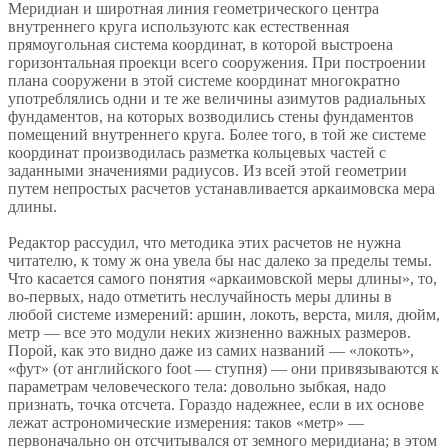
Меридиан и широтная линия геометрического центра
внутреннего круга используютс как естественная
прямоугольная система координат, в которой выстроена
горизонтальная проекци всего сооружения. При построении
плана сооружени в этой системе координат многократно
употреблялись одни и те же величины азимутов радиальных
фундаментов, на которых возводились стены фундаментов
помещений внутреннего круга. Более того, в той же системе
координат производилась разметка кольцевых частей с
заданными значениями радиусов. Из всей этой геометрии
путем непростых расчетов устанавливается аркаимовска мера
длины.
Редактор рассудил, что методика этих расчетов не нужна
читателю, к тому ж она увела бы нас далеко за пределы темы.
Что касается самого понятия «аркаимовской меры длины», то,
во-первых, надо отметить неслучайность меры длины в
любой системе измерений: аршин, локоть, верста, миля, дюйм,
метр — все это модули неких жизненно важных размеров.
Порой, как это видно даже из самих названий — «локоть»,
«фут» (от английского foot — ступня) — они привязываются к
параметрам человеческого тела: довольно зыбкая, надо
признать, точка отсчета. Гораздо надежнее, если в их основе
лежат астрономические измерения: таков «метр» —
первоначально он отсчитывался от земного меридиана; в этом