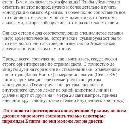
степи. В чем заключалась эта функция? Чтобы убедительно
ответить на этот вопрос, нужно и более детально изучить
конструкцию самого Аркаима, и более полно сопоставить все,
что становитс известным об этом памятнике, с объектами-
аналогами, которые обнаруживаютс в разных частях света.
Однако оставим для соответствующих специалистов загадки
чисто археологические, исторические; суммируем хот бы то,
что нам достаточно достоверно известно об Аркаиме как
археоастрономическом памятнике.
Прежде всего, сооружение, как выяснилось, геодезически
строго ориентировано по странам света. С точностью до
минуты дуги на горизонте выставлены знаки, отмечающие
широтную (Запад-Восток) и меридиональную (Север-Юг)
линии, проходящие через геометрические центры
конструкции. (Геометрические центры внешнего и
внутреннего кругов лежат на одной широтной линии и
удалены друг от друга на 4 метра 20 сантиметров, причем
внешний круг сдвинут относительно внутреннего к востоку.)
По точности ориентировки конкуренцию Аркаиму во всем
древнем мире могут составить только некоторые
пирамиды Египта, но они моложе лет на двести.