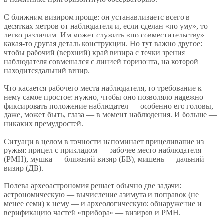
С ближним визиром проще: он устанавливаетс всего в
десятках метров от наблюдателя и, если сделан «по уму», то
легко различим. Им может служить «по совместительству»
какая-то другая деталь конструкции. Но тут важно другое:
чтобы рабочий (верхний) край визира с точки зрения
наблюдателя совмещался с линией горизонта, на которой
находитсядальний визир.
Что касается рабочего места наблюдателя, то требование к
нему самое простое: нужно, чтобы оно позволяло надежно
фиксировать положение наблюдател — особенно его головы,
даже, может быть, глаза — в момент наблюдения. И больше —
никаких премудростей.
Ситуаци в целом в точности напоминает прицеливание из
ружья: прицел с прикладом — рабочее место наблюдателя
(РМН), мушка — ближний визир (БВ), мишень — дальний
визир (ДВ).
Полева археоастрономия решает обычно две задачи:
астрономическую — вычисление азимута и поправок (не
менее семи) к нему — и археологическую: обнаружение и
верификацию частей «прибора» — визиров и РМН.