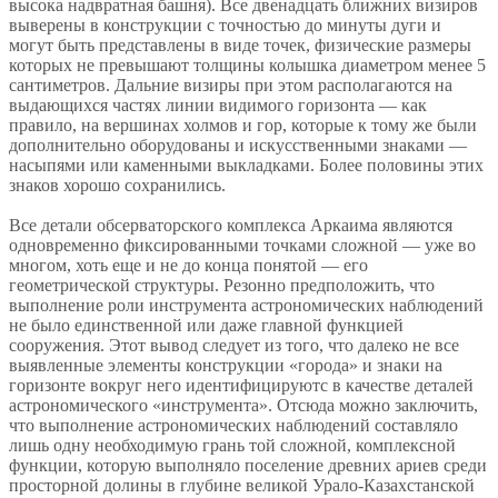
высока надвратная башня). Все двенадцать ближних визиров
выверены в конструкции с точностью до минуты дуги и
могут быть представлены в виде точек, физические размеры
которых не превышают толщины колышка диаметром менее 5
сантиметров. Дальние визиры при этом располагаются на
выдающихся частях линии видимого горизонта — как
правило, на вершинах холмов и гор, которые к тому же были
дополнительно оборудованы и искусственными знаками —
насыпями или каменными выкладками. Более половины этих
знаков хорошо сохранились.
Все детали обсерваторского комплекса Аркаима являются
одновременно фиксированными точками сложной — уже во
многом, хоть еще и не до конца понятой — его
геометрической структуры. Резонно предположить, что
выполнение роли инструмента астрономических наблюдений
не было единственной или даже главной функцией
сооружения. Этот вывод следует из того, что далеко не все
выявленные элементы конструкции «города» и знаки на
горизонте вокруг него идентифицируютс в качестве деталей
астрономического «инструмента». Отсюда можно заключить,
что выполнение астрономических наблюдений составляло
лишь одну необходимую грань той сложной, комплексной
функции, которую выполняло поселение древних ариев среди
просторной долины в глубине великой Урало-Казахстанской