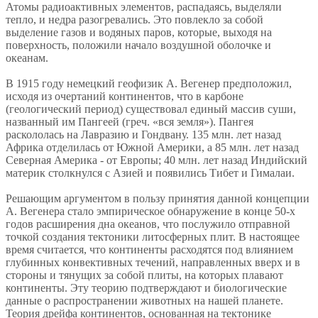
Атомы радиоактивных элементов, распадаясь, выделяли
тепло, и недра разогревались. Это повлекло за собой
выделение газов и водяных паров, которые, выходя на
поверхность, положили начало воздушной оболочке и
океанам.
В 1915 году немецкий геофизик А. Вегенер предположил,
исходя из очертаний континентов, что в карбоне
(геологический период) существовал единый массив суши,
названный им Пангеей (греч. «вся земля»). Пангея
раскололась на Лавразию и Гондвану. 135 млн. лет назад
Африка отделилась от Южной Америки, а 85 млн. лет назад
Северная Америка - от Европы; 40 млн. лет назад Индийский
материк столкнулся с Азией и появились Тибет и Гималаи.
Решающим аргументом в пользу принятия данной концепции
А. Вегенера стало эмпирическое обнаружение в конце 50-х
годов расширения дна океанов, что послужило отправной
точкой создания тектоники литосферных плит. В настоящее
время считается, что континенты расходятся под влиянием
глубинных конвективных течений, направленных вверх и в
стороны и тянущих за собой плиты, на которых плавают
континенты. Эту теорию подтверждают и биологические
данные о распространении животных на нашей планете.
Теория дрейфа континентов, основанная на тектонике