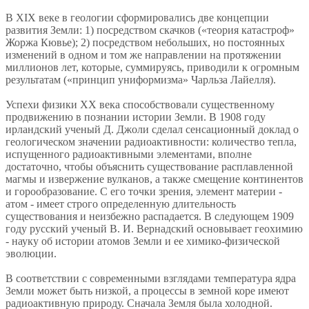
В XIX веке в геологии сформировались две концепции
развития Земли: 1) посредством скачков («теория катастроф»
Жоржа Кювье); 2) посредством небольших, но постоянных
изменений в одном и том же направлении на протяжении
миллионов лет, которые, суммируясь, приводили к огромным
результатам («принцип униформизма» Чарльза Лайелля).
Успехи физики XX века способствовали существенному
продвижению в познании истории Земли. В 1908 году
ирландский ученый Д. Джоли сделал сенсационный доклад о
геологическом значении радиоактивности: количество тепла,
испущенного радиоактивными элементами, вполне
достаточно, чтобы объяснить существование расплавленной
магмы и извержение вулканов, а также смещение континентов
и горообразование. С его точки зрения, элемент материи -
атом - имеет строго определенную длительность
существования и неизбежно распадается. В следующем 1909
году русский ученый В. И. Вернадский основывает геохимию
- науку об истории атомов Земли и ее химико-физической
эволюции.
В соответствии с современными взглядами температура ядра
Земли может быть низкой, а процессы в земной коре имеют
радиоактивную природу. Сначала Земля была холодной.